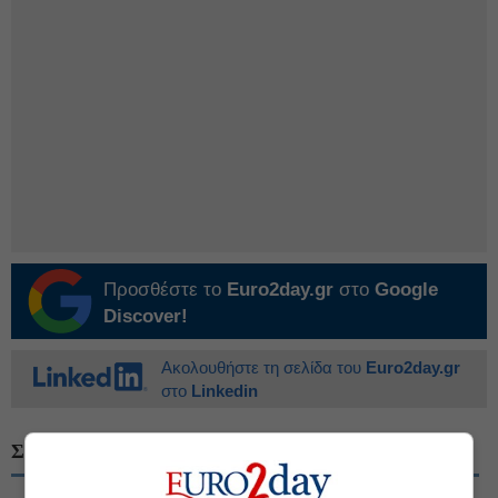
Προσθέστε το
Euro2day.gr
στο
Google
Discover!
Ακολουθήστε τη σελίδα του
Euro2day.gr
στο
Linkedin
ΣΧΕΤΙΚΑ ΘΕΜΑΤΑ