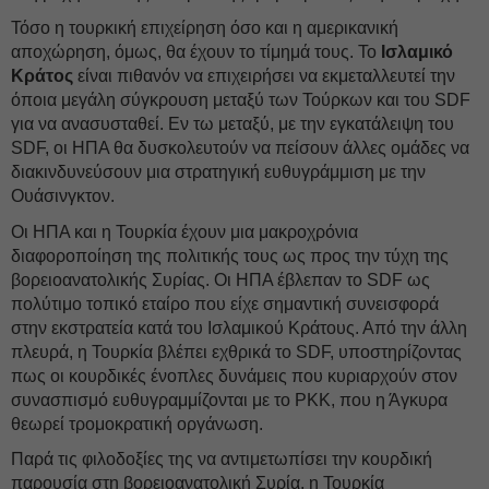
Τόσο η τουρκική επιχείρηση όσο και η αμερικανική
αποχώρηση, όμως, θα έχουν το τίμημά τους. Το
Ισλαμικό
Κράτος
είναι πιθανόν να επιχειρήσει να εκμεταλλευτεί την
όποια μεγάλη σύγκρουση μεταξύ των Τούρκων και του SDF
για να ανασυσταθεί. Εν τω μεταξύ, με την εγκατάλειψη του
SDF, οι ΗΠΑ θα δυσκολευτούν να πείσουν άλλες ομάδες να
διακινδυνεύσουν μια στρατηγική ευθυγράμμιση με την
Ουάσινγκτον.
Οι ΗΠΑ και η Τουρκία έχουν μια μακροχρόνια
διαφοροποίηση της πολιτικής τους ως προς την τύχη της
βορειοανατολικής Συρίας. Οι ΗΠΑ έβλεπαν το SDF ως
πολύτιμο τοπικό εταίρο που είχε σημαντική συνεισφορά
στην εκστρατεία κατά του Ισλαμικού Κράτους. Από την άλλη
πλευρά, η Τουρκία βλέπει εχθρικά το SDF, υποστηρίζοντας
πως οι κουρδικές ένοπλες δυνάμεις που κυριαρχούν στον
συνασπισμό ευθυγραμμίζονται με το PKK, που η Άγκυρα
θεωρεί τρομοκρατική οργάνωση.
Παρά τις φιλοδοξίες της να αντιμετωπίσει την κουρδική
παρουσία στη βορειοανατολική Συρία, η Τουρκία