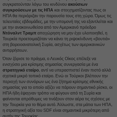
συγκρατούνταν λόγω του κινδύνου
ακούσιων
συγκρούσεων με τις ΗΠΑ
και στοιχηματίζοντας πως οι
ΗΠΑ θα περιόριζαν την παρουσία τους στη χώρα. Όμως τις
τελευταίες εβδομάδες, με την υπομονή της να εξαντλείται και
με την ανακοινωθείσα από τον Αμερικανό πρόεδρο
Ντόναλντ Τραμπ
αποχώρηση να μην έχει υλοποιηθεί, η
Τουρκία προετοιμαζόταν να κάνει τη ριψοκίνδυνη «βουτιά»
στη βορειοανατολική Συρία, ασχέτως των αμερικανικών
αντιρρήσεων.
Όταν ζόρισε το πράγμα, ο Λευκός Οίκος επέλεξε να
ενισχύσει μια κρίσιμης σημασίας συνεργασία με ένα
στρατηγικό εταίρο
, αντί να υπερασπιστεί έναν πιστό αλλά
σχετικά μικρό τοπικό εταίρο. Ενώ οι Τούρκοι βλέπουν την
περιοχή των συνόρων ως ένα ζήτημα κρίσιμης εθνικής
σημασίας για το οποίο αξίζει να πάρουν σημαντικό ρίσκο, οι
ΗΠΑ ήδη έψαχναν τρόπο να φύγουν από τη Συρία και
φαίνονται απρόθυμες να τινάξουν στον αέρα τις σχέσεις με
την Τουρκία για το θέμα αυτό. Άλλωστε, στα μάτια των ΗΠΑ,
η στρατηγική αξία του SDF είναι σημαντικά μικρότερη από
αυτήν της Τουρκίας.