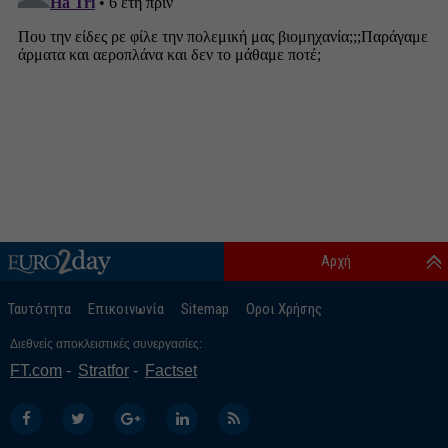
Αρχή
Ταυτότητα
Επικοινωνία
Sitemap
Οροι Χρήσης
Διεθνείς αποκλειστικές συνεργασίες:
FT.com
Stratfor
Factset