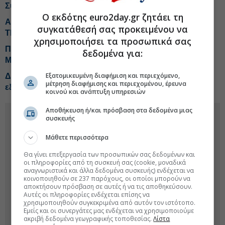
Συνεδρίαση profit taking στο Χρηματιστήριο
Ο εκδότης euro2day.gr ζητάει τη
Aktor: Deal με Motor Oil για το 75% των Ηλέκτωρ και
συγκατάθεσή σας προκειμένου να
Thalis
χρησιμοποιήσει τα προσωπικά σας
Πηγές Μαξίμου: Νέα ώθηση στο GSI με την είσοδο της
δεδομένα για:
Meridiam
Εξατομικευμένη διαφήμιση και περιεχόμενο,
ΔΕΗ: Προσαρμοσμένα EBITDA 1,2 δισ. ευρώ στο
μέτρηση διαφήμισης και περιεχομένου, έρευνα
εξάμηνο
κοινού και ανάπτυξη υπηρεσιών
Αποθήκευση ή/και πρόσβαση στα δεδομένα μιας
συσκευής
Μάθετε περισσότερα
Θα γίνει επεξεργασία των προσωπικών σας δεδομένων και
οι πληροφορίες από τη συσκευή σας (cookie, μοναδικά
αναγνωριστικά και άλλα δεδομένα συσκευής) ενδέχεται να
κοινοποιηθούν σε 237 παρόχους, οι οποίοι μπορούν να
αποκτήσουν πρόσβαση σε αυτές ή να τις αποθηκεύσουν.
Αυτές οι πληροφορίες ενδέχεται επίσης να
χρησιμοποιηθούν συγκεκριμένα από αυτόν τον ιστότοπο.
Εμείς και οι συνεργάτες μας ενδέχεται να χρησιμοποιούμε
ακριβή δεδομένα γεωγραφικής τοποθεσίας.
Λίστα