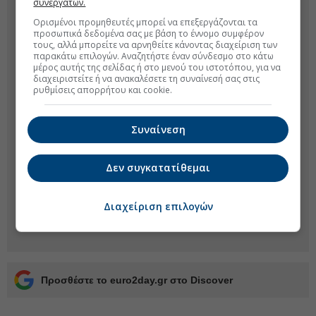
συνεργατών.
Ορισμένοι προμηθευτές μπορεί να επεξεργάζονται τα
προσωπικά δεδομένα σας με βάση το έννομο συμφέρον
τους, αλλά μπορείτε να αρνηθείτε κάνοντας διαχείριση των
παρακάτω επιλογών. Αναζητήστε έναν σύνδεσμο στο κάτω
μέρος αυτής της σελίδας ή στο μενού του ιστοτόπου, για να
διαχειριστείτε ή να ανακαλέσετε τη συναίνεσή σας στις
ρυθμίσεις απορρήτου και cookie.
Συναίνεση
Δεν συγκατατίθεμαι
Διαχείριση επιλογών
Προσθέστε το euro2day.gr στο Discover