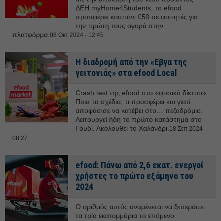
ΔΕΗ myHome4Students, το efood
προσφέρει κουπόνι €50 σε φοιτητές για
την πρώτη τους αγορά στην
πλατφόρμα.
08 Οκτ 2024 - 12:45
Η διαδρομή από την «Εβγα της
γειτονιάς» στα efood Local
Crash test της efood στο «φυσικό δίκτυο».
Ποια τα σχέδια, τι προσφέρει και γιατί
αποφάσισε να κατέβει στο… πεζοδρόμιο.
Λειτουργεί ήδη το πρώτο κατάστημα στο
Γουδί. Ακολουθεί το Χαλάνδρι.
18 Σεπ 2024 -
08:27
efood: Πάνω από 2,6 εκατ. ενεργοί
χρήστες το πρώτο εξάμηνο του
2024
Ο αριθμός αυτός αναμένεται να ξεπεράσει
τα τρία εκατομμύρια το επόμενο