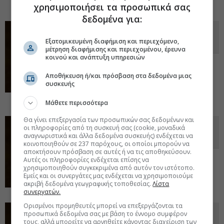
ανταγωνισμό τιμών.
03 Οκτ 2025 - 19:00
χρησιμοποιήσει τα προσωπικά σας
δεδομένα για:
Συνεργασία efood με τα Mailo’s-
Εξατομικευμένη διαφήμιση και περιεχόμενο,
The Pasta Project
μέτρηση διαφήμισης και περιεχομένου, έρευνα
κοινού και ανάπτυξη υπηρεσιών
Πλέον όσοι χρησιμοποιούν την υπηρεσία
delivery θα μπορούν να παραγγέλνουν τις
Αποθήκευση ή/και πρόσβαση στα δεδομένα μιας
signature μακαρονάδες που προσφέρουν
συσκευής
τα 35 καταστήματα Mailo’s σε εννέα
πόλεις.
23 Απρ 2025 - 14:02
Μάθετε περισσότερα
Θα γίνει επεξεργασία των προσωπικών σας δεδομένων και
Επιστρέφουν οι προσφορές 1+1
οι πληροφορίες από τη συσκευή σας (cookie, μοναδικά
αναγνωριστικά και άλλα δεδομένα συσκευής) ενδέχεται να
από το efood
κοινοποιηθούν σε 237 παρόχους, οι οποίοι μπορούν να
αποκτήσουν πρόσβαση σε αυτές ή να τις αποθηκεύσουν.
Οι παροχές αφορούν και σε αγορές
Αυτές οι πληροφορίες ενδέχεται επίσης να
επώνυμων προϊόντων supermarket από
χρησιμοποιηθούν συγκεκριμένα από αυτόν τον ιστότοπο.
Εμείς και οι συνεργάτες μας ενδέχεται να χρησιμοποιούμε
το efood market. Η διαδικασία.
04 Φεβ 2025
ακριβή δεδομένα γεωγραφικής τοποθεσίας.
Λίστα
- 14:38
συνεργατών.
Ορισμένοι προμηθευτές μπορεί να επεξεργάζονται τα
Πάνω από 36.900 γεύματα σε
προσωπικά δεδομένα σας με βάση το έννομο συμφέρον
τους, αλλά μπορείτε να αρνηθείτε κάνοντας διαχείριση των
ευάλωτες κοινωνικές ομάδες έχει