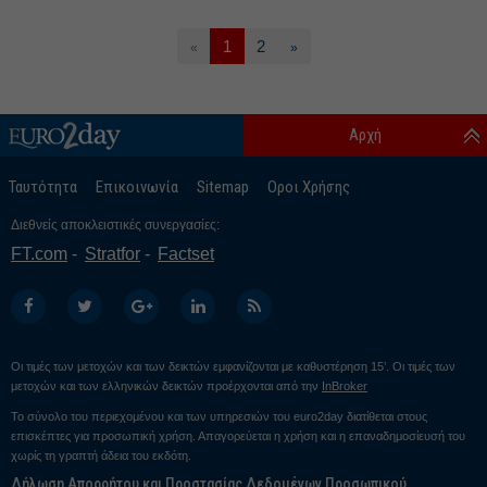
1
2
«
»
Αρχή
Ταυτότητα
Επικοινωνία
Sitemap
Οροι Χρήσης
Διεθνείς αποκλειστικές συνεργασίες:
FT.com
Stratfor
Factset
Οι τιμές των μετοχών και των δεικτών εμφανίζονται με καθυστέρηση 15’. Οι τιμές των
μετοχών και των ελληνικών δεικτών προέρχονται από την
InBroker
Το σύνολο του περιεχομένου και των υπηρεσιών του euro2day διατίθεται στους
επισκέπτες για προσωπική χρήση. Απαγορεύεται η χρήση και η επαναδημοσίευσή του
χωρίς τη γραπτή άδεια του εκδότη.
Δήλωση Απορρήτου και Προστασίας Δεδομένων Προσωπικού