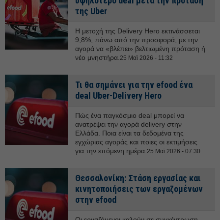
υψηλότερο deal μετά την πρόταση
της Uber
Η μετοχή της Delivery Hero εκτινάσσεται
9,8%, πάνω από την προσφορά, με την
αγορά να «βλέπει» βελτιωμένη πρόταση ή
νέο μνηστήρα.
25 Μαϊ 2026 - 11:32
Τι θα σημάνει για την efood ένα
deal Uber-Delivery Hero
Πώς ένα παγκόσμιο deal μπορεί να
ανατρέψει την αγορά delivery στην
Ελλάδα. Ποια είναι τα δεδομένα της
εγχώριας αγοράς και ποιες οι εκτιμήσεις
για την επόμενη ημέρα.
25 Μαϊ 2026 - 07:30
Θεσσαλονίκη: Στάση εργασίας και
κινητοποιήσεις των εργαζομένων
στην efood
Οι εργαζόμενοι καλούν σε συγκέντρωση