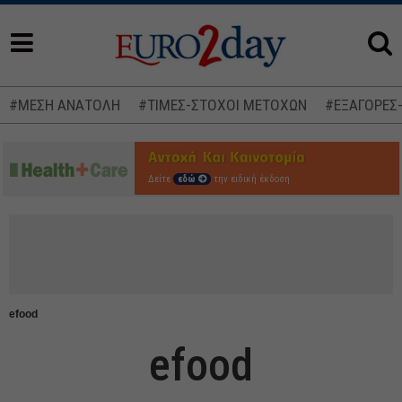
#ΜΕΣΗ ΑΝΑΤΟΛΗ
#ΤΙΜΕΣ-ΣΤΟΧΟΙ ΜΕΤΟΧΩΝ
#ΕΞΑΓΟΡΕΣ
Δείτε
εδώ
την ειδική έκδοση
efood
efood