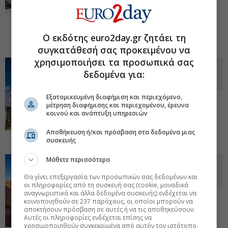
πλάνο ανάπτυξης, επενδύοντας σε νέες
παραγωγικές δυνατότητες και σύγχρονες
κατηγορίες, όπως plant-based λύσεις,
snacks και προϊόντα καθημερινής κατανάλωσης
05 Μαϊ 2026 -
Ο εκδότης euro2day.gr ζητάει τη
11:14
συγκατάθεσή σας προκειμένου να
χρησιμοποιήσει τα προσωπικά σας
Γερμανία: Φόρος στα αναψυκτικά
δεδομένα για:
που περιέχουν ζάχαρη από το 2028
Εξατομικευμένη διαφήμιση και περιεχόμενο,
Στόχος η μείωση της παχυσαρκίας η
μέτρηση διαφήμισης και περιεχομένου, έρευνα
βελτίωση του συστήματος υγείας. Τα
κοινού και ανάπτυξη υπηρεσιών
έσοδα από τη φορολόγηση εκτιμώνται σε
450 εκατ. ευρώ. Υποστηρίζεται από τα
Αποθήκευση ή/και πρόσβαση στα δεδομένα μιας
περισσότερα κόμματα.
29 Απρ 2026 - 16:02
συσκευής
Μάθετε περισσότερα
Ολλανδικό μπλόκο σε σόγια από
Αργεντινή
Θα γίνει επεξεργασία των προσωπικών σας δεδομένων και
οι πληροφορίες από τη συσκευή σας (cookie, μοναδικά
αναγνωριστικά και άλλα δεδομένα συσκευής) ενδέχεται να
Οι ολλανδικές Αρχές εξέδωσαν δύο
κοινοποιηθούν σε 237 παρόχους, οι οποίοι μπορούν να
ειδοποιήσεις, επικαλούμενες την παρουσία
αποκτήσουν πρόσβαση σε αυτές ή να τις αποθηκεύσουν.
μη εγκεκριμένων Γενετικά
Αυτές οι πληροφορίες ενδέχεται επίσης να
Τροποποιημένων Οργανισμών. Ανησυχίες
χρησιμοποιηθούν συγκεκριμένα από αυτόν τον ιστότοπο.