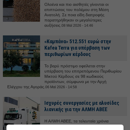
Ολοένα και πιο αισθητές γίνονται οι
επιπτώσεις του πολέμου στη Μέση
Ανατολή. Σε ποια είδη διατροφής
παρατηρήθηκαν οι μεγαλύτερες
αυξήσεις.
08 Μαϊ 2026 - 14:46
«Καμπάνα» 512.551 ευρώ στην
Kafea Terra για υπέρβαση των
περιθωρίων κέρδους
Το βαρύ πρόστιμο οφείλεται στην
υπέρβαση του επιτρεπόμενου Περιθωρίου
Μικτού Κέρδους σε 98 κωδικούς
προϊόντων, σύμφωνα με την Αρχή
Ελέγχου της Αγοράς.
06 Μαϊ 2026 - 14:58
Ισχυρές συνεργασίες με αλυσίδες
λιανικής για την ΑΛΜΗ ΑΒΕΕ
Η ΑΛΜΗ ΑΒΕΕ, τα τελευταία χρόνια
υλοποιεί ένα ολοκληρωμένο στρατηγικό