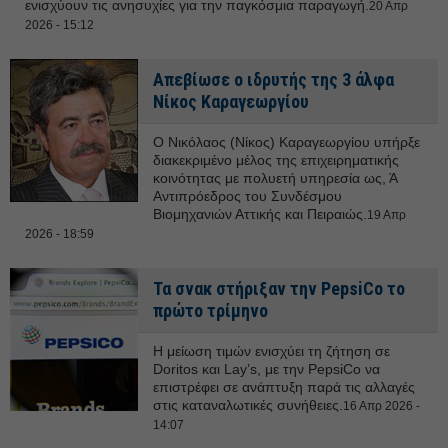
ενισχύουν τις ανησυχίες για την παγκόσμια παραγωγή.
20 Απρ
2026 - 15:12
Απεβίωσε ο ιδρυτής της 3 άλφα
Νίκος Καραγεωργίου
Ο Νικόλαος (Νίκος) Καραγεωργίου υπήρξε
διακεκριμένο μέλος της επιχειρηματικής
κοινότητας με πολυετή υπηρεσία ως, Ά
Αντιπρόεδρος του Συνδέσμου
Βιομηχανιών Αττικής και Πειραιώς.
19 Απρ
2026 - 18:59
Τα σνακ στήριξαν την PepsiCo το
πρώτο τρίμηνο
Η μείωση τιμών ενισχύει τη ζήτηση σε
Doritos και Lay’s, με την PepsiCo να
επιστρέφει σε ανάπτυξη παρά τις αλλαγές
στις καταναλωτικές συνήθειες.
16 Απρ 2026 -
14:07