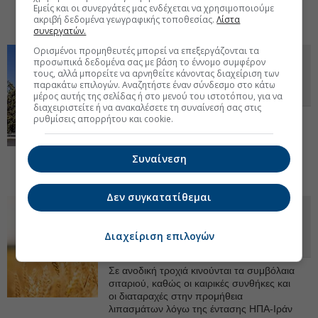
στην ΕΕ, το ενδιαφέρον στρέφεται σε
Εμείς και οι συνεργάτες μας ενδέχεται να χρησιμοποιούμε
ακριβή δεδομένα γεωγραφικής τοποθεσίας.
Λίστα
εναλλακτικούς προμηθευτές. Ανοδικά οι τιμές.
28 Απρ 2026 - 16:26
συνεργατών.
Ορισμένοι προμηθευτές μπορεί να επεξεργάζονται τα
Νέα μεγάλη επένδυση στη
προσωπικά δεδομένα σας με βάση το έννομο συμφέρον
τους, αλλά μπορείτε να αρνηθείτε κάνοντας διαχείριση των
Θεσσαλονίκη από τον Μ.
παρακάτω επιλογών. Αναζητήστε έναν σύνδεσμο στο κάτω
Αραμπατζή
μέρος αυτής της σελίδας ή στο μενού του ιστοτόπου, για να
διαχειριστείτε ή να ανακαλέσετε τη συναίνεσή σας στις
ρυθμίσεις απορρήτου και cookie.
Σε δημόσια διαβούλευση η επένδυση για
την οποία ζητείται ένταξη στο καθεστώς
«Στρατηγικές Επενδύσεις 2». Ποιο το
ύψος της επένδυσης και τι θα παράγει.
Συναίνεση
28
Απρ 2026 - 11:39
Δεν συγκατατίθεμαι
Υψηλό 9 μηνών για το σιτάρι λόγω
καιρού και κρίσης στη Μέση
Διαχείριση επιλογών
Ανατολή
Σε ανοδική τροχιά κινούνται τα συμβόλαια
σιταριού, καθώς οι καιρικές συνθήκες και
οι διαταραχές στην προμήθεια
λιπασμάτων λόγω της έντασης ΗΠΑ-Ιράν