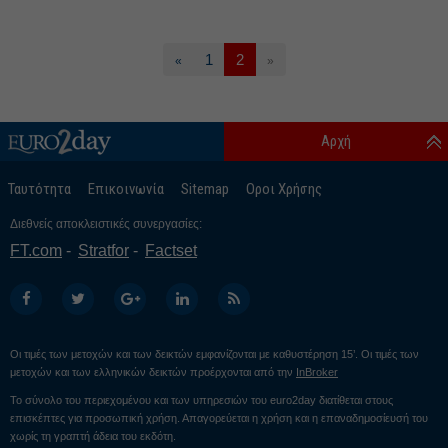
1
2
«
»
Αρχή
Ταυτότητα
Επικοινωνία
Sitemap
Οροι Χρήσης
Διεθνείς αποκλειστικές συνεργασίες:
FT.com
Stratfor
Factset
Οι τιμές των μετοχών και των δεικτών εμφανίζονται με καθυστέρηση 15’. Οι τιμές των
μετοχών και των ελληνικών δεικτών προέρχονται από την
InBroker
Το σύνολο του περιεχομένου και των υπηρεσιών του euro2day διατίθεται στους
επισκέπτες για προσωπική χρήση. Απαγορεύεται η χρήση και η επαναδημοσίευσή του
χωρίς τη γραπτή άδεια του εκδότη.