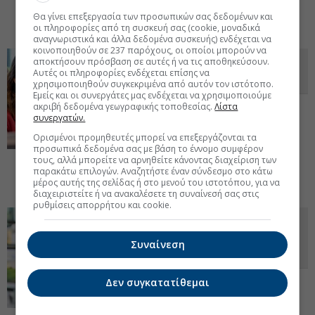
εμπειρίας για νέους engineers
02 Ιουν 2022 -
Θα γίνει επεξεργασία των προσωπικών σας δεδομένων και
11:24
οι πληροφορίες από τη συσκευή σας (cookie, μοναδικά
αναγνωριστικά και άλλα δεδομένα συσκευής) ενδέχεται να
κοινοποιηθούν σε 237 παρόχους, οι οποίοι μπορούν να
αποκτήσουν πρόσβαση σε αυτές ή να τις αποθηκεύσουν.
Καριέρα: Πώς θα προετοιμαστείτε
Αυτές οι πληροφορίες ενδέχεται επίσης να
σωστά για μια συνέντευξη
χρησιμοποιηθούν συγκεκριμένα από αυτόν τον ιστότοπο.
Εμείς και οι συνεργάτες μας ενδέχεται να χρησιμοποιούμε
ακριβή δεδομένα γεωγραφικής τοποθεσίας.
Λίστα
Απλά αλλά πολύ σημαντικά tips για το
συνεργατών.
πώς να προετοιμαστείτε σε συνεργασία με
έναν εξειδικευμένο HR σύμβουλο μιας
Ορισμένοι προμηθευτές μπορεί να επεξεργάζονται τα
εταιρείας παροχής ολοκληρωμένων
προσωπικά δεδομένα σας με βάση το έννομο συμφέρον
λύσεων ανθρωπίνου
τους, αλλά μπορείτε να αρνηθείτε κάνοντας διαχείριση των
δυναμικού.Συμβουλές καριέρας από την ManpowerGroup
παρακάτω επιλογών. Αναζητήστε έναν σύνδεσμο στο κάτω
μέρος αυτής της σελίδας ή στο μενού του ιστοτόπου, για να
Greece.
23 Μαϊ 2022 - 10:46
διαχειριστείτε ή να ανακαλέσετε τη συναίνεσή σας στις
ρυθμίσεις απορρήτου και cookie.
«Μεγάλη Παραίτηση»: Ενας στους
τρεις Ελληνες προτιμά να μείνει
Συναίνεση
χωρίς δουλειά!
Το 28% των Ελλήνων εργαζομένων θα
Δεν συγκατατίθεμαι
προτιμούσαν να παραμείνουν χωρίς
εργασία παρά να είναι δυσαρεστημένοι