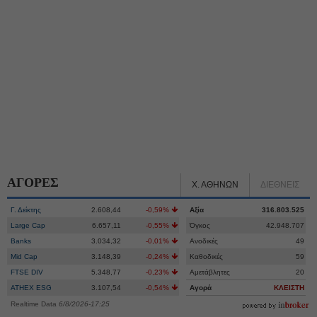
ΑΓΟΡΕΣ
Χ. ΑΘΗΝΩΝ
ΔΙΕΘΝΕΙΣ
Γ. Δείκτης
2.608,44
-0,59%
Αξία
316.803.525
Large Cap
6.657,11
-0,55%
Όγκος
42.948.707
Banks
3.034,32
-0,01%
Ανοδικές
49
Mid Cap
3.148,39
-0,24%
Καθοδικές
59
FTSE DIV
5.348,77
-0,23%
Αμετάβλητες
20
ATHEX ESG
3.107,54
-0,54%
Αγορά
ΚΛΕΙΣΤΗ
Realtime Data
6/8/2026-17:25