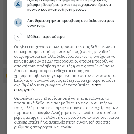
μέτρηση διαφήμισης και περιεχομένου, έρευνα
κοινού και ανάπτυξη υπηρεσιών
Αποθήκευση ή/και πρόσβαση στα δεδομένα μιας
συσκευής
Μάθετε περισσότερα
Θα γίνει επεξεργασία των προσωπικών σας δεδομένων και
οι πληροφορίες από τη συσκευή σας (cookie, μοναδικά
αναγνωριστικά και άλλα δεδομένα συσκευής) ενδέχεται να
κοινοποιηθούν σε 237 παρόχους, οι οποίοι μπορούν να
αποκτήσουν πρόσβαση σε αυτές ή να τις αποθηκεύσουν.
Αυτές οι πληροφορίες ενδέχεται επίσης να
χρησιμοποιηθούν συγκεκριμένα από αυτόν τον ιστότοπο.
Προσθέστε το euro2day.gr στο Discover
Εμείς και οι συνεργάτες μας ενδέχεται να χρησιμοποιούμε
ακριβή δεδομένα γεωγραφικής τοποθεσίας.
Λίστα
συνεργατών.
Ορισμένοι προμηθευτές μπορεί να επεξεργάζονται τα
προσωπικά δεδομένα σας με βάση το έννομο συμφέρον
τους, αλλά μπορείτε να αρνηθείτε κάνοντας διαχείριση των
παρακάτω επιλογών. Αναζητήστε έναν σύνδεσμο στο κάτω
μέρος αυτής της σελίδας ή στο μενού του ιστοτόπου, για να
διαχειριστείτε ή να ανακαλέσετε τη συναίνεσή σας στις
ρυθμίσεις απορρήτου και cookie.