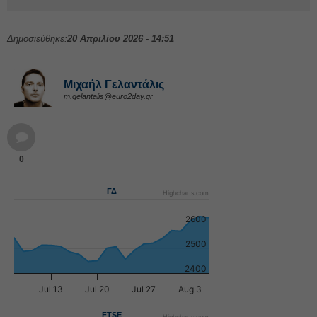
Δημοσιεύθηκε:
20 Απριλίου 2026 - 14:51
Μιχαήλ Γελαντάλις
m.gelantalis@euro2day.gr
0
ΓΔ
Highcharts.com
2600
2500
2400
Jul 13
Jul 20
Jul 27
Aug 3
FTSE
Highcharts.com