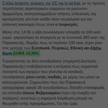
Σχέδιο έκτακτης ανάγκης της ΕΕ για το jet fuel
, με τις πρώτες
περιπτώσεις αεροπορικών εταιρειών να μειώνουν
δρομολόγια, αναπροσαρμόζουν πτήσεις ενδεικτικές της
κρισιμότητας για έναν κλάδο τόσο νευραλγικό για την
ελληνική οικονομία όπως είναι
ο τουρισμός
.
Μόλις στις 14:30 η αξία συναλλαγών υπερέβη τα 100 εκατ.
ευρώ -χαμηλότερη σε σύγκριση με τα συνολικά 365 εκατ. της
Παρασκευής. Θυμίζω πως τα περίπου 190 εκατ. είχαν γίνει
στις μετοχές των
Eurobank, Πειραιώς, Εθνική και
Alpha
Bank
ΑΛΦΑ +0,36%
.
Συγκρίνοντας τις δύο συνεδριάσεις (σημερινή Δευτέρας -
Παρασκευής) επιβεβαιώνεται η εκτίμηση πως σημαντικό
ποσοστό των αγορών που γίνονται σε ανοδικές
συνεδριάσεις
μένει εντός παιδιάς,
με μέρος του μόνο να
κατοχυρώνεται. Σημειωτέον πως την Παρασκευή
καταγράφηκε υψηλό 36 συνεδριάσεων, δηλαδή επαναφοράς
σε επίπεδα
τέλους Φεβρουαρίου
(πριν την έναρξη του
πολέμου), συνεπώς η σημερινή διόρθωση μπορεί να
θεωρηθεί εντός προγράμματος. Για την ώρα.