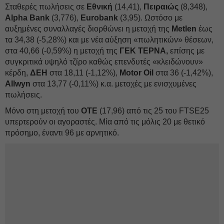
Σταθερές πωλήσεις σε
Εθνική
(14,41),
Πειραιώς
(8,348),
Alpha Βank
(3,776),
Eurobank
(3,95). Ωστόσο με
αυξημένες συναλλαγές διορθώνει η μετοχή της
Metlen
έως
τα 34,38 (-5,28%) και με νέα αύξηση «πωλητικών» θέσεων,
στα 40,66 (-0,59%) η μετοχή της
ΓΕΚ ΤΕΡΝΑ,
επίσης με
συγκριτικά υψηλό τζίρο καθώς επενδυτές «κλειδώνουν»
κέρδη,
ΔΕΗ
στα 18,11 (-1,12%),
Motor Oil
στα 36 (-1,42%),
Allwyn
στα 13,77 (-0,11%) κ.α. μετοχές με ενισχυμένες
πωλήσεις.
Μόνο στη μετοχή του
ΟΤΕ
(17,96) από τις 25 του FTSE25
υπερτερούν οι αγοραστές. Μία από τις μόλις 20 με θετικό
πρόσημο, έναντι 96 με αρνητικό.