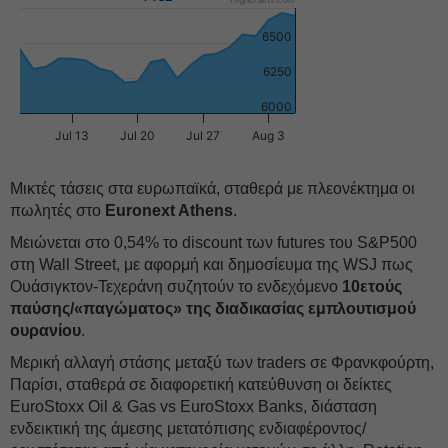
6500
6250
6000
Jul 13
Jul 20
Jul 27
Aug 3
Μικτές τάσεις στα ευρωπαϊκά, σταθερά με πλεονέκτημα οι
πωλητές στο
Euronext Athens
.
Μειώνεται στο 0,54% το discount των futures του S&P500
στη Wall Street, με αφορμή και δημοσίευμα της WSJ πως
Ουάσιγκτον-Τεχεράνη συζητούν το ενδεχόμενο
10ετούς
παύσης/«παγώματος» της διαδικασίας εμπλουτισμού
ουρανίου
.
Μερική αλλαγή στάσης μεταξύ των traders σε Φρανκφούρτη,
Παρίσι, σταθερά σε διαφορετική κατεύθυνση οι δείκτες
EuroStoxx Oil & Gas vs EuroStoxx Banks, διάσταση
ενδεικτική της άμεσης μετατόπισης ενδιαφέροντος/