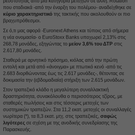
ρευστότητας από μία κατηγορία μετοχών σε άλλη. Rotation
που σταδιακά -από την έναρξη του πολέμου- αναδείχθηκε σε
κύριο χαρακτηριστικό
της τακτικής που ακολουθούν οι πιο
βραχυπρόθεσμοι.
Σε ό,τι μας αφορά -Euronext Athens και τύποις από σήμερα
η νέα ονομασία- ο EuroStoxx Banks υποχωρεί 2,13% στις
268,78 μονάδες, εξηγώντας το
μείον 3,6% του ΔΤΡ
στις
2.617,80 μονάδες.
Σταθερά με αρνητικό πρόσημο, κιόλας από την πρώτη
εντολή και μετά από «άνοιγμα» με πτωτικό κενό -από τις
2.683 διορθώνοντας έως τις 2.617 μονάδες-, θέτοντας σε
δοκιμασία την (εβδομαδιαία) στήριξη των 2.615 μονάδων.
Στον τραπεζικό κλάδο η μεγαλύτερη συναλλακτική
δραστηριότητα, συνακόλουθα ο περισσότερος τζίρος, με
σταθερές πωλήσεις και στις τέσσερις μετοχές των
συστημικών τραπεζών. Στα 11,2 εκατ. μετοχές οι συναλλαγές
νωρίτερα (*), τα 8,3 εκατ. μτχ. στις τραπεζικές,
σαφώς
λιγότερες
σε σχέση με της ανοδικής συνεδρίασης της
Παρασκευής.