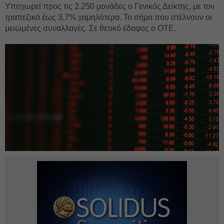
Υποχωρεί προς τις 2.250 μονάδες ο Γενικός Δείκτης, με τον
τραπεζικό έως 3,7% χαμηλότερα. Το σήμα που στέλνουν οι
μειωμένες συναλλαγές. Σε θετικό έδαφος ο ΟΤΕ.