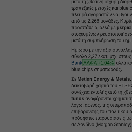
μετά τη χθεσινή ισχυρή διό
τραπεζικές μετοχές και blue
πλευρά αγοραστών να βγουν 
από τις 2.268 μονάδες. Κυρ
προσπάθεια, αλλά με
μέτρι
στοχευμένων ρευστοποιήσεων
μετά τη συμπλήρωση του ημι
Ημίωρο με την αξία συναλλ
σύνολο 2,27 εκατ. μτχ. στους
Bank
ΑΛΦΑ +1,04%
αλλά κα
blue chips σηματωρούς.
Σε
Metlen Energy & Metals
δεικτοβαρή χαρτιά του FTSE
συνέχεια εντολής από τη χθε
funds
αναφέρονται χρηματιστ
λόγω, αφενός, της υπεραπόδο
επιβάρυνσης του πολιτικού ρ
πρόσφατες παρουσιάσεις τω
σε Λονδίνο (Μorgan Stanley)