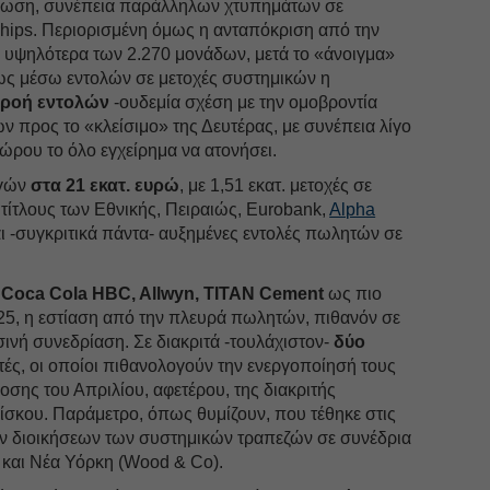
ρθωση, συνέπεια παράλληλων χτυπημάτων σε
 chips. Περιορισμένη όμως η ανταπόκριση από την
υψηλότερα των 2.270 μονάδων, μετά το «άνοιγμα»
ίως μέσω εντολών σε μετοχές συστημικών η
α ροή εντολών
-ουδεμία σχέση με την ομοβροντία
 προς το «κλείσιμο» της Δευτέρας, με συνέπεια λίγο
ώρου το όλο εγχείρημα να ατονήσει.
αγών
στα 21 εκατ. ευρώ
, με 1,51 εκατ. μετοχές σε
 τίτλους των Εθνικής, Πειραιώς, Eurobank,
Alpha
ι -συγκριτικά πάντα- αυξημένες εντολές πωλητών σε
, Coca Cola HBC, Allwyn, TITAN Cement
ως πιο
25, η εστίαση από την πλευρά πωλητών, πιθανόν σε
σινή συνεδρίαση. Σε διακριτά -τουλάχιστον-
δύο
ές, οι οποίοι πιθανολογούν την ενεργοποίησή τους
σης του Απριλίου, αφετέρου, της διακριτής
ίσκου. Παράμετρο, όπως θυμίζουν, που τέθηκε στις
ν διοικήσεων των συστημικών τραπεζών σε συνέδρια
 και Νέα Υόρκη (Wood & Co).