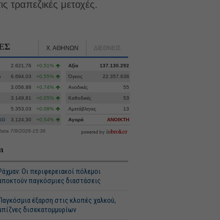
ις τραπεζικές μετοχές.
ΕΣ
Χ. ΑΘΗΝΩΝ
ΔΙΕΘΝΕΙΣ
2.621,76
+0,51%
Αξία
137.130.292
p
6.694,03
+0,55%
Όγκος
22.357.638
3.056,88
+0,74%
Ανοδικές
55
3.149,81
+0,05%
Καθοδικές
53
5.353,03
+0,08%
Αμετάβλητες
13
SG
3.124,30
+0,54%
Αγορά
ΑΝΟΙΚΤΗ
Data
7/8/2026-15:36
m
Ράχμαν: Οι περιφερειακοί πόλεμοι
αποκτούν παγκόσμιες διαστάσεις
Παγκόσμια έξαρση στις κλοπές χαλκού,
μπίζνες δισεκατομμυρίων