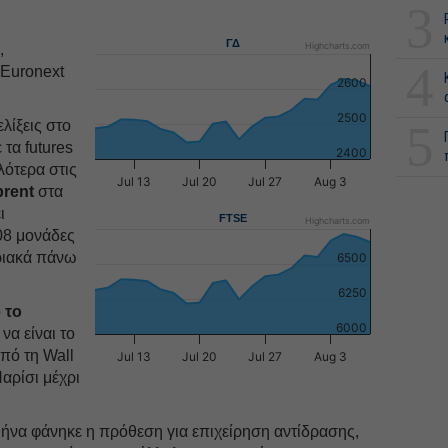
3
ΓΔ
Highcharts.com
,
4
 Euronext
2600
2500
5
ελίξεις στο
ε τα futures
2400
ότερα στις
Jul 13
Jul 20
Jul 27
Aug 3
brent
στα
ι
FTSE
Highcharts.com
,08 μονάδες
ιακά πάνω
6500
6250
ό
το
6000
να είναι το
από τη Wall
Jul 13
Jul 20
Jul 27
Aug 3
αρίσι μέχρι
θήνα φάνηκε η πρόθεση για επιχείρηση αντίδρασης,