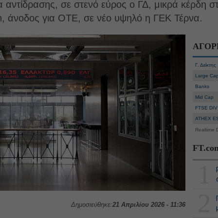
αντίδρασης, σε στενό εύρος ο ΓΔ, μικρά κέρδη στ
en, άνοδος για ΟΤΕ, σε νέο υψηλό η ΓΕΚ Τέρνα.
ΑΓΟΡ
Γ. Δείκτης
Large Ca
Banks
Mid Cap
FTSE DIV
ATHEX E
Realtime 
FT.co
1
2
Δημοσιεύθηκε:
21 Απριλίου 2026 - 11:36