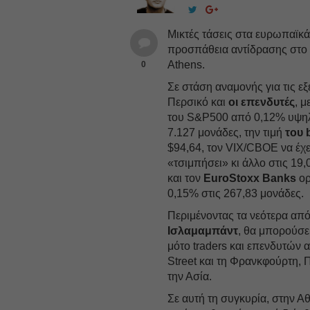
Μικτές τάσεις στα ευρωπαϊκά
προσπάθεια αντίδρασης στο
Athens.
0
Σε στάση αναμονής για τις εξ
Περσικό και
οι επενδυτές
, μ
του S&P500 από 0,12% υψηλ
7.127 μονάδες, την τιμή
του 
$94,64, τον VIX/CBOE να έχε
«τσιμπήσει» κι άλλο στις 19
και τον
EuroStoxx Banks
ορ
0,15% στις 267,83 μονάδες.
Περιμένοντας τα νεότερα απ
Ισλαμαμπάντ
, θα μπορούσε 
μότο traders και επενδυτών 
Street και τη Φρανκφούρτη, Π
την Ασία.
Σε αυτή τη συγκυρία, στην Α