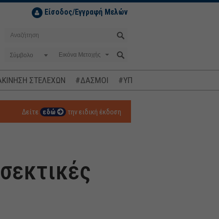
Είσοδος/Εγγραφή Μελών
Σύμβολο
ΚΙΝΗΣΗ ΣΤΕΛΕΧΩΝ
#ΔΑΣΜΟΙ
#ΥΠΟΚΛΟΠΕΣ
#ΠΛΗΘΩΡΙΣΜ
Δείτε
εδώ
την ειδική έκδοση
οσεκτικές