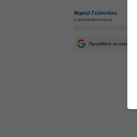
Μιχαήλ Γελαντάλις
m.gelantalis@euro2day.gr
Προσθέστε το euro2day