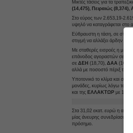
Μικτές τάσεις για τα τραπεζι
(14,475), Πειραιώς (8,374),
Στο εύρος των 2.653,19-2.619
υψηλό να καταγράφεται στο α
Εύθραυστη η τάση, σε στενό
στιγμή να αλλάξει άρδην στην
Με σταθερές εισροές η μετοχ
επάνοδος αγοραστών σε
Mot
σε
ΔΕΗ
(18,70),
ΔΑΑ
(10,96
αλλά με ποσοστό πέριξ της μ
Υποτονικό το κλίμα και στα 
μονάδες, κυρίως λόγω του σ
και της
ΕΛΛΑΚΤΩΡ
με 1,62%
Στα 31,02 εκατ. ευρώ η αξί
μίας άνευρης συνεδρίασης. Σ
πρόσημο.