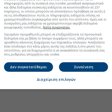
πληροφορίες από τη συσκευή σας (cookie, μοναδικά αναγνωριστικά
και άλλα δεδομένα συσκευής) ενδέχεται να κοινοποιηθούν σε 237
παρόχους, οι οποίοι μπορούν να αποκτήσουν πρόσβαση σε αυτές ή
να τις αποθηκεύσουν. Αυτές οι πληροφορίες ενδέχεται επίσης να
χρησιμοποιηθούν συγκεκριμένα από αυτόν τον ιστότοπο. Εμείς και οι
συνεργάτες μας ενδέχεται να χρησιμοποιούμε ακριβή δεδομένα
γεωγραφικής τοποθεσίας.
Λίστα συνεργατών.
Ορισμένοι προμηθευτές μπορεί να επεξεργάζονται τα προσωπικά
.gr στο Discover
δεδομένα σας με βάση το έννομο συμφέρον τους, αλλά μπορείτε να
αρνηθείτε κάνοντας διαχείριση των παρακάτω επιλογών. Αναζητήστε
έναν σύνδεσμο στο κάτω μέρος αυτής της σελίδας ή στο μενού του
ιστοτόπου, για να διαχειριστείτε ή να ανακαλέσετε τη συναίνεσή σας
στις ρυθμίσεις απορρήτου και cookie.
Δεν συγκατατίθεμαι
Συναίνεση
Διαχείριση επιλογών