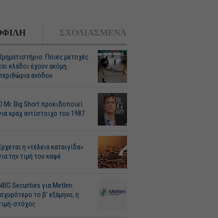
ΦΙΛΗ
ΣΧΟΛΙΑΣΜΕΝΑ
Χρηματιστήριο: Ποιες μετοχές
και κλάδοι έχουν ακόμη
περιθώρια ανόδου
O Mr. Big Short προειδοποιεί
για κραχ αντίστοιχο του 1987
Ερχεται η «τέλεια καταιγίδα»
για την τιμή του καφέ
NBG Securities για Metlen:
Ισχυρότερο το β' εξάμηνο, η
τιμή-στόχος