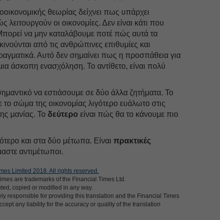
οοικονομικής θεωρίας δείχνει πως υπάρχει
ς λειτουργούν οι οικονομίες. Δεν είναι κάτι που
 Μπορεί να μην καταλάβουμε ποτέ πώς αυτά τα
ινούνται από τις ανθρώπινες επιθυμίες και
ραγματικά. Αυτό δεν σημαίνει πως η προσπάθεια για
μια άσκοπη ενασχόληση. Το αντίθετο, είναι πολύ
 σημαντικό να εστιάσουμε σε δύο άλλα ζητήματα. Το
 το σώμα της οικονομίας λιγότερο ευάλωτο στις
της μανίας. Το
δεύτερο
είναι πώς θα το κάνουμε πιο
ότερο και στα δύο μέτωπα. Είναι
πρακτικές
μαστε αντιμέτωποι.
mes Limited 2018. All rights reserved.
imes are trademarks of the Financial Times Ltd.
uted, copied or modified in any way.
ly responsible for providing this translation and the Financial Times
cept any liability for the accuracy or quality of the translation