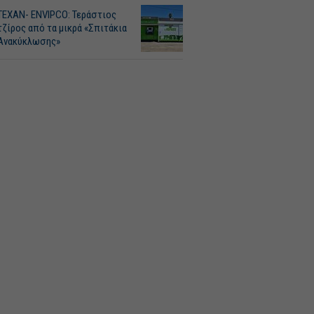
ΤΕΧΑΝ- ENVIPCO: Τεράστιος
τζίρος από τα μικρά «Σπιτάκια
Ανακύκλωσης»