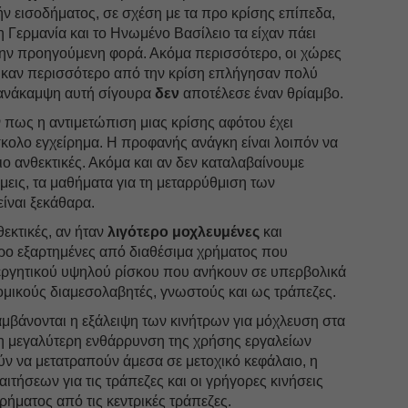
ν εισοδήματος, σε σχέση με τα προ κρίσης επίπεδα,
η Γερμανία και το Ηνωμένο Βασίλειο τα είχαν πάει
 την προηγούμενη φορά. Ακόμα περισσότερο, οι χώρες
καν περισσότερο από την κρίση επλήγησαν πολύ
ανάκαμψη αυτή σίγουρα
δεν
αποτέλεσε έναν θρίαμβο.
πως η αντιμετώπιση μιας κρίσης αφότου έχει
ύσκολο εγχείρημα. Η προφανής ανάγκη είναι λοιπόν να
ιο ανθεκτικές. Ακόμα και αν δεν καταλαβαίνουμε
μεις, τα μαθήματα για τη μεταρρύθμιση των
είναι ξεκάθαρα.
θεκτικές, αν ήταν
λιγότερο μοχλευμένες
και
ερο εξαρτημένες από διαθέσιμα χρήματος που
νεργητικού υψηλού ρίσκου που ανήκουν σε υπερβολικά
μικούς διαμεσολαβητές, γνωστούς και ως τράπεζες.
αμβάνονται η εξάλειψη των κινήτρων για μόχλευση στα
η μεγαλύτερη ενθάρρυνση της χρήσης εργαλείων
 να μετατραπούν άμεσα σε μετοχικό κεφάλαιο, η
τήσεων για τις τράπεζες και οι γρήγορες κινήσεις
ήματος από τις κεντρικές τράπεζες.