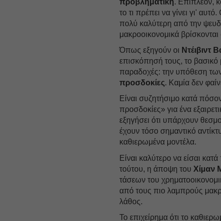
προβληματική
. Επιπλέον, 
το τι πρέπει να γίνει γι' αυτ
πολύ καλύτερη από την ψευδαί
μακροοικονομικά βρίσκονται 
Όπως εξηγούν οι
Ντέιβιντ Β
επισκόπησή τους, το βασικό 
παραδοχές: την υπόθεση τω
προσδοκίες
. Καμία δεν φαίν
Είναι συζητήσιμο κατά πόσον
προσδοκίες» για ένα εξαιρετ
εξηγήσει ότι υπάρχουν θεσμο
έχουν τόσο σημαντικό αντίκτ
καθιερωμένα μοντέλα.
Είναι καλύτερο να είσαι κατ
τούτου, η άποψη του
Χίμαν 
τάσεων του χρηματοοικονομι
από τους πιο λαμπρούς μακρ
λάθος.
Το επιχείρημα ότι το καθιερω