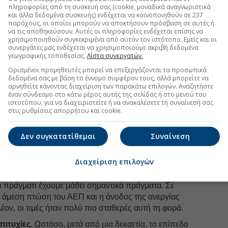
πληροφορίες από τη συσκευή σας (cookie, μοναδικά αναγνωριστικά
ς -μια ισχυρή δημοσιονομική και νομισματική
και άλλα δεδομένα συσκευής) ενδέχεται να κοινοποιηθούν σε 237
ς. Κρίσιμη είναι επίσης και η άμεση τόνωση του
παρόχους, οι οποίοι μπορούν να αποκτήσουν πρόσβαση σε αυτές ή
ντίθεση ανάμεσα στην ταχύτερη ανάκαμψη των ΗΠΑ
να τις αποθηκεύσουν. Αυτές οι πληροφορίες ενδέχεται επίσης να
χρησιμοποιηθούν συγκεκριμένα από αυτόν τον ιστότοπο. Εμείς και οι
σεις στην ευρωζώνη προσφέρει ισχυρή στήριξη στην
συνεργάτες μας ενδέχεται να χρησιμοποιούμε ακριβή δεδομένα
τητα, η τελευταία
έχασε πέντε χρόνια
προτού
γεωγραφικής τοποθεσίας.
Λίστα συνεργατών.
Ορισμένοι προμηθευτές μπορεί να επεξεργάζονται τα προσωπικά
δεδομένα σας με βάση το έννομο συμφέρον τους, αλλά μπορείτε να
αρνηθείτε κάνοντας διαχείριση των παρακάτω επιλογών. Αναζητήστε
έναν σύνδεσμο στο κάτω μέρος αυτής της σελίδας ή στο μενού του
uro2day.gr
στο
Google Discover!
ιστοτόπου, για να διαχειριστείτε ή να ανακαλέσετε τη συναίνεσή σας
στις ρυθμίσεις απορρήτου και cookie.
 εξελίξεις με την υπογραφη εγκυρότητας του Euro2day.gr
Δεν συγκατατίθεμαι
Συναίνεση
FOLLOW US
Ακολουθήστε τη σελίδα του
Euro2day.gr
στο
Linkedin
Διαχείριση επιλογών
ι συνέβη
τη δεκαετία του 1930
και την περίοδο μετά
τι πράγματι έχουμε μάθει σημαντικά πράγματα. Σε
η άμεση πτώση του ΑΕΠ και η άνοδος της ανεργίας
έον, οι τιμές ήταν πολύ πιο σταθερές αυτή τη φορά.
πιτυχίες.
Ωστόσο, μετά από μια δεκαετία, το επίπεδο