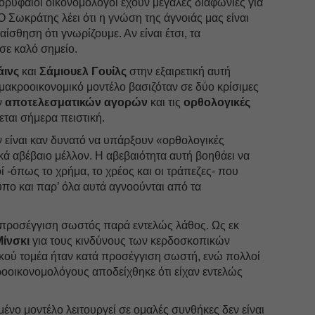
κορυφαίοι οικονομολόγοι έχουν μεγάλες διαφωνίες για
ό. Ο Σωκράτης λέει ότι η γνώση της άγνοιάς μας είναι
σθηση ότι γνωρίζουμε. Αν είναι έτσι, τα
σε καλό σημείο.
άινς
και
Σάμιουελ Γουίλς
στην εξαιρετική αυτή
μακροοικονομικό μοντέλο βασιζόταν σε δύο κρίσιμες
ν
αποτελεσματικών αγορών
και τις
ορθολογικές
εται σήμερα πειστική.
 είναι καν δυνατό να υπάρξουν «ορθολογικές
ικά αβέβαιο μέλλον. Η αβεβαιότητα αυτή βοηθάει να
ί -όπως το χρήμα, το χρέος και οι τράπεζες- που
υπο και παρ’ όλα αυτά αγνοούνται από τα
ά προσέγγιση σωστός παρά εντελώς λάθος. Ως εκ
Μίνσκι
για τους κινδύνους των κερδοσκοπικών
κού τομέα ήταν κατά προσέγγιση σωστή, ενώ πολλοί
οοικονομολόγους αποδείχθηκε ότι είχαν εντελώς
μένο μοντέλο λειτουργεί σε ομαλές συνθήκες δεν είναι