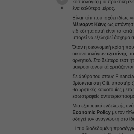
κοσμολογία) μια πρακτική εν
ένα καλύτερο μέρος.
0
Είναι κάτι που ισχύει ιδίως 
Μέιναρντ Κέινς
ως απάντηση 
ειδικότητα αυτή είναι το κα
μπορεί να εξελιχθεί άσχημα 
Όταν η οικονομική κρίση πο
οικονομολόγων
εξαπίνης
, τ
αρνητικό. Στο δεύτερο τεστ ή
μακροοικονομικά χρειάζοντα
Σε άρθρο του στους Financia
βρίσκεται στη Citi, υποστήρι
θεωρητικές καινοτομίες μετά
εσωστρεφείς αντιπερισπασμο
Μια εξαιρετικά ενδελεχής αν
Economic Policy
με τον τί
οδηγεί τον αναγνώστη στο ί
Η πιο διαδεδομένη προσέγγ