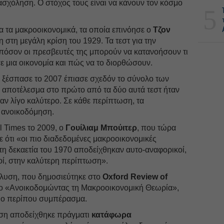
ασχόληση. Ο στόχος τους είναι να κάνουν τον κόσμο
5
για τα μακροοικονομικά, τα οποία επινόησε ο
Τζον
στη μεγάλη κρίση του 1929. Τα τεστ για την
τά πόσον οι πρεσβευτές της μπορούν να κατανοήσουν τι
σε μια οικονομία και πώς να το διορθώσουν.
υ ξέσπασε το 2007 έπιασε σχεδόν το σύνολο των
ο αποτέλεσμα στο πρώτο από τα δύο αυτά τεστ ήταν
ταν λίγο καλύτερο. Σε κάθε περίπτωση, τα
ι ανοικοδόμηση.
l Times το 2009, ο
Γουίλιαμ Μπούιτερ
, που τώρα
ζε ότι «οι πιο διαδεδομένες μακροοικονομικές
 τη δεκαετία του 1970 αποδείχθηκαν αυτο-αναφορικοί,
ί, στην καλύτερη περίπτωση».
άλυση, που δημοσιεύτηκε στο
Oxford Review of
τλο «Ανοικοδομώντας τη Μακροοικονομική Θεωρία»,
διο περίπου συμπέρασμα.
ιση αποδείχθηκε πράγματι
κατάφωρα