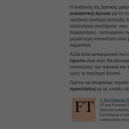
Η ανάλυση της βασικής μακρ
ουσιαστική άγνοια
για το πώ
προξενεί ιδιαίτερη έκπληξη.
πολύπλοκα συστήματα -που κ
παρανοήσεις- λειτουργούν π
μεγαλύτερη κατανόηση είναι 
σημαντική.
Αλλά είναι αντικειμενικά πιο
πρώτο
είναι πώς θα κάνουμε
επιπτώσεις του πανικού και 
υγιές το ταχύτερο δυνατό.
Πρέπει να σκεφτούμε περισσ
προκλήσεις
με τις οποίες εί
© The Financial Ti
FT and Financial T
Not to be redistrib
Euro2day.gr is sole
Limited does not ac