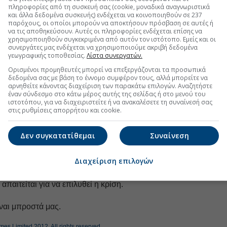
πληροφορίες από τη συσκευή σας (cookie, μοναδικά αναγνωριστικά
και άλλα δεδομένα συσκευής) ενδέχεται να κοινοποιηθούν σε 237
παρόχους, οι οποίοι μπορούν να αποκτήσουν πρόσβαση σε αυτές ή
ολιτική προσαρμογής θα ήταν ένα πρόγραμμα που θα
να τις αποθηκεύσουν. Αυτές οι πληροφορίες ενδέχεται επίσης να
χρησιμοποιηθούν συγκεκριμένα από αυτόν τον ιστότοπο. Εμείς και οι
διωτικό τομέα, τα επόμενα τρία με πέντε χρόνια,
με
συνεργάτες μας ενδέχεται να χρησιμοποιούμε ακριβή δεδομένα
λα δημοσιονομικά ελλείμματα,
και βεβαίως από
γεωγραφικής τοποθεσίας.
Λίστα συνεργατών.
αρρυθμίσεις.
Ορισμένοι προμηθευτές μπορεί να επεξεργάζονται τα προσωπικά
δεδομένα σας με βάση το έννομο συμφέρον τους, αλλά μπορείτε να
θεί η απομόχλευση του ιδιωτικού τομέα θα πρέπει να
αρνηθείτε κάνοντας διαχείριση των παρακάτω επιλογών. Αναζητήστε
έναν σύνδεσμο στο κάτω μέρος αυτής της σελίδας ή στο μενού του
χλευση του δημοσίου. Εάν υλοποιηθούν οι
ιστοτόπου, για να διαχειριστείτε ή να ανακαλέσετε τη συναίνεσή σας
τε η Ισπανία θα ακολουθήσει τον δρόμο της Ελλάδας,
στις ρυθμίσεις απορρήτου και cookie.
νδίας, στον μηχανισμό στήριξης. Αυτό είναι τώρα το
η.
Δεν συγκατατίθεμαι
Συναίνεση
 Ευρωπαίοι ηγέτες είχαν μόλις 10 ημέρες να σώσουν
Διαχείριση επιλογών
ε, αλλά και τώρα είναι πως απέτυχαν. Η πολιτική της
έτως, επιβράδυνε την πολιτική διαδικασία και την
παιτείται για να επιλυθεί η κρίση.
ναι μπροστά μας.
mes Limited 2012. All rights reserved.