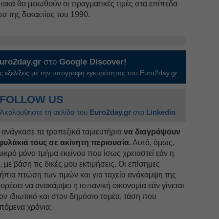
διακά θα μειωθούν οι πραγματικές τιμές στα επίπεδα
σα της δεκαετίας του 1990.
uro2day.gr
στο
Google Discover!
 εξελίξεις με την υπογραφη εγκυρότητας του Euro2day.gr
FOLLOW US
Ακολουθήστε τη σελίδα του
Euro2day.gr
στο
Linkedin
 ανάγκασε τα τραπεζικά ταμιευτήρια
να διαγράψουν
φυλάκιά τους σε ακίνητη περιουσία
. Αυτό, όμως,
μικρό μόνο τμήμα εκείνου που ίσως χρειαστεί εάν η
με βάση τις δικές μου εκτιμήσεις. Οι επίσημες
ήπια πτώση των τιμών και για ταχεία ανάκαμψη της
ρέσει να ανακάμψει η ισπανική οικονομία εάν γίνεται
 ιδιωτικό και στον δημόσιο τομέα, τάση που
επόμενα χρόνια;