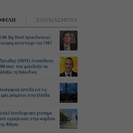
ΦΙΛΗ
ΣΧΟΛΙΑΣΜΕΝΑ
O Mr. Big Short προειδοποιεί
για κραχ αντίστοιχο του 1987
Ζησιάδης (ONYX): Η επένδυση
388 εκατ. που φιλοδοξεί να
αλλάξει τη Χαλκιδική
Βουλγαρική ασπίδα για τις
τιμές ρεύματος στην Ελλάδα
Διπλό ξενοδοχειακό χτύπημα
από ισραηλινούς στην «καρδιά»
της Αθήνας