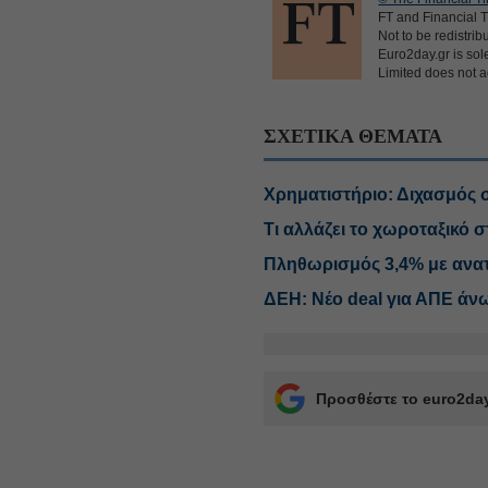
FT and Financial T
Not to be redistrib
Euro2day.gr is sole
Limited does not ac
ΣΧΕΤΙΚΑ ΘΕΜΑΤΑ
Χρηματιστήριο: Διχασμός σ
Τι αλλάζει το χωροταξικό σ
Πληθωρισμός 3,4% με ανατι
ΔΕΗ: Νέο deal για ΑΠΕ άν
Προσθέστε το euro2day