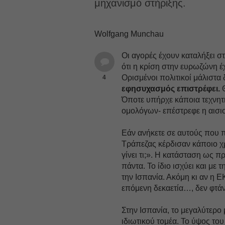
μηχανισμό στήριξης.
Wolfgang Munchau
Οι αγορές έχουν καταλήξει 
ότι η κρίση στην ευρωζώνη έχ
Ορισμένοι πολιτικοί μάλιστα
4
εφησυχασμός επιστρέφει.
Όποτε υπήρχε κάποια τεχνητ
ομολόγων- επέστρεφε η αισιο
Εάν ανήκετε σε αυτούς που π
Τράπεζας κέρδισαν κάποιο χρ
γίνει τι;». Η κατάσταση ως π
πάντα. Το ίδιο ισχύει και με
την Ισπανία. Ακόμη κι αν η 
επόμενη δεκαετία…, δεν φτάν
Στην Ισπανία, το μεγαλύτερο 
ιδιωτικού τομέα. Το ύψος το