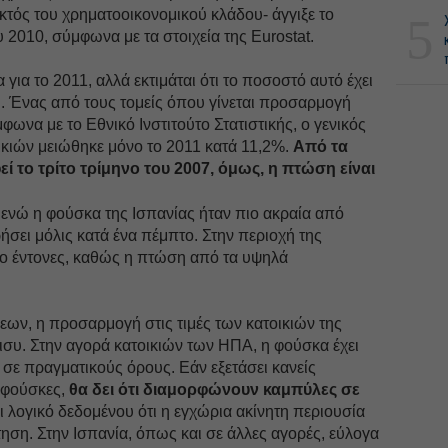
εκτός του χρηματοοικονομικού κλάδου- άγγιξε το
5
 2010, σύμφωνα με τα στοιχεία της Eurostat.
για το 2011, αλλά εκτιμάται ότι το ποσοστό αυτό έχει
 Ένας από τους τομείς όπου γίνεται προσαρμογή
μφωνα με το Εθνικό Ινστιτούτο Στατιστικής, ο γενικός
τοικιών μειώθηκε μόνο το 2011 κατά 11,2%.
Από τα
ί το τρίτο τρίμηνο του 2007, όμως, η πτώση είναι
 ενώ η φούσκα της Ισπανίας ήταν πιο ακραία από
ήσει μόλις κατά ένα πέμπτο. Στην περιοχή της
 πιο έντονες, καθώς η πτώση από τα υψηλά
εων, η προσαρμογή στις τιμές των κατοικιών της
ήμισυ. Στην αγορά κατοικιών των ΗΠΑ, η φούσκα έχει
σε πραγματικούς όρους. Εάν εξετάσει κανείς
 φούσκες,
θα δει ότι διαμορφώνουν καμπύλες σε
ι λογικό δεδομένου ότι η εγχώρια ακίνητη περιουσία
ηση. Στην Ισπανία, όπως και σε άλλες αγορές, εύλογα