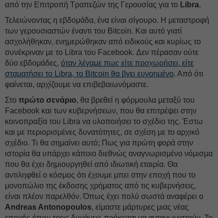
από την Επιτροπή Τραπεζών της Γερουσίας για το
Libra
.
Τελειώνοντας η εβδομάδα, ένα είναι σίγουρο. Η μεταστροφή
των γερουσιαστών έναντι του Bitcoin. Και αυτό γιατί
ασχολήθηκαν, ενημερώθηκαν από ειδικούς και κυρίως το
συνέκριναν με το Libra του Facebook. Δεν πέρασαν ούτε
δύο εβδομάδες,
όταν λέγαμε πως είτε προχωρήσει, είτε
σταματήσει το Libra, το Bitcoin θα βγει ευνοημένο
. Από ότι
φαίνεται, αρχίζουμε να επιβεβαιωνόμαστε.
Στο
πρώτο σενάριο
, θα βρεθεί η φόρμουλα μεταξύ του
Facebook και των κυβερνήσεων, που θα επιτρέψει στην
κοινοπραξία του Libra να υλοποιήσει το σχέδιο της. Έστω
και με περιορισμένες δυνατότητες, σε σχέση με το αρχικό
σχέδιο. Τι θα σημαίνει αυτό; Πως για πρώτη φορά στην
ιστορία θα υπάρχει κάποιο διεθνώς αναγνωρισμένο νόμισμα
που θα έχει δημιουργηθεί από ιδιωτική εταιρία. Θα
αντιληφθεί ο κόσμος ότι έχουμε μπει στην εποχή που το
μονοπώλιο της έκδοσης χρήματος από τις κυβερνήσεις,
είναι πλέον παρελθόν. Όπως έχει πολύ σωστά αναφέρει ο
Andreas Antonopoulos
, είμαστε μάρτυρες μιας νέας
εποχής όπου τρεις δυνάμεις πρόκειται να ανταγωνιστούν. Το