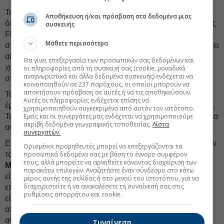
Το Bitcoin αποτελεί από μόνο του
περιουσιακό στοιχείο
,
Αποθήκευση ή/και πρόσβαση στα δεδομένα μιας
όπως και ο χρυσός, καθώς παραδέχτηκε και ο διοικητής της
συσκευής
FED. Κανείς δεν χρειάζεται να κατέχει άλλα περιουσιακά
Μάθετε περισσότερα
στοιχεία για να δώσει στο Bitcoin, προκειμένου να αποκτήσει
αξία. Δεν χρειάζεται να έχει αντίκρισμα από κάποια
Θα γίνει επεξεργασία των προσωπικών σας δεδομένων και
χαρτοφυλάκιο άλλων νομισμάτων και περιουσιακών
οι πληροφορίες από τη συσκευή σας (cookie, μοναδικά
αναγνωριστικά και άλλα δεδομένα συσκευής) ενδέχεται να
στοιχείων, ξένα προς αυτό, όπως το Libra.
κοινοποιηθούν σε 237 παρόχους, οι οποίοι μπορούν να
αποκτήσουν πρόσβαση σε αυτές ή να τις αποθηκεύσουν.
Το Libra στην ακρόαση της Επιτροπής της Γερουσίας,
Αυτές οι πληροφορίες ενδέχεται επίσης να
έμοιαζε με
σάκο του μποξ
. Δεν είχε πολλούς υποστηρικτές.
χρησιμοποιηθούν συγκεκριμένα από αυτόν τον ιστότοπο.
Τα πράγματα ίσως αλλάξουν σε ένα χρόνο, αλλά για την ώρα
Εμείς και οι συνεργάτες μας ενδέχεται να χρησιμοποιούμε
ακριβή δεδομένα γεωγραφικής τοποθεσίας.
Λίστα
αντιμετωπίζεται με καχυποψία.
συνεργατών.
Είναι εντυπωσιακό το ότι κάποιοι Γερουσιαστές επαινούσαν
Ορισμένοι προμηθευτές μπορεί να επεξεργάζονται τα
το Bitcoin, όταν το συνέκριναν με το Libra. Όπως ο
προσωπικά δεδομένα σας με βάση το έννομο συμφέρον
Kevin
τους, αλλά μπορείτε να αρνηθείτε κάνοντας διαχείριση των
McCarthy
, ο οποίος είπε: «Όταν είμαι στο Facebook, δεν
παρακάτω επιλογών. Αναζητήστε έναν σύνδεσμο στο κάτω
είμαι ο πελάτης, είμαι το προϊόν. Το Facebook είναι δωρεάν
μέρος αυτής της σελίδας ή στο μενού του ιστοτόπου, για να
διαχειριστείτε ή να ανακαλέσετε τη συναίνεσή σας στις
επειδή πωλούν τα δεδομένα σας για να βγάλουν λεφτά. Δεν
ρυθμίσεις απορρήτου και cookie.
είναι Bitcoin, δεν είναι αποκεντρωμένο. Θέλω να δω
αποκέντρωση επειδή με ανησυχεί ότι θα ελέγξουν την
αγορά». Με άλλα λόγια θα ήθελε να μοιάζει στο Bitcoin για
Συναίνεση