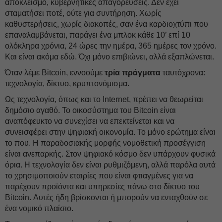
αποκλεισμό, κυβερνητικές απαγορεύσεις. Δεν έχει
σταματήσει ποτέ, ούτε για συντήρηση. Χωρίς
καθυστερήσεις, χωρίς διακοπές, σαν ένα καρδιοχτύπι που
επαναλαμβάνεται, παράγει ένα μπλοκ κάθε 10’ επί 10
ολόκληρα χρόνια, 24 ώρες την ημέρα, 365 ημέρες τον χρόνο.
Και είναι ακόμα εδώ. Όχι μόνο επιβιώνει, αλλά εξαπλώνεται.
Όταν λέμε Bitcoin, εννοούμε
τρία πράγματα
ταυτόχρονα:
τεχνολογία, δίκτυο, κρυπτονόμισμα.
Ως τεχνολογία, όπως και το Internet, πρέπει να θεωρείται
δημόσιο αγαθό. Το οικοσύστημα του Bitcoin είναι
αναπόφευκτο να συνεχίσει να επεκτείνεται και να
συνεισφέρει στην ψηφιακή οικονομία. Το μόνο ερώτημα είναι
το που. Η παραδοσιακής μορφής νομοθετική προσέγγιση
είναι ανεπαρκής. Στον ψηφιακό κόσμο δεν υπάρχουν φυσικά
όρια. Η τεχνολογία δεν είναι ρυθμιζόμενη, αλλά παρόλα αυτά
το χρησιμοποιούν εταιρίες που είναι φτιαγμένες για να
παρέχουν προϊόντα και υπηρεσίες πάνω στο δίκτυο του
Bitcoin. Αυτές ήδη βρίσκονται ή μπορούν να ενταχθούν σε
ένα νομικό πλαίσιο.