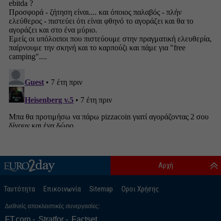
Αρχή
Ταυτότητα
Επικοινωνία
Sitemap
Οροι Χρήσης
Διεθνείς αποκλειστικές συνεργασίες:
FT.com
Stratfor
Factset