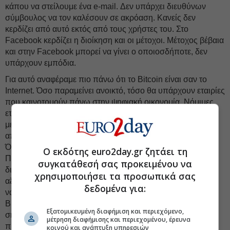
κάπου να στείλουμε ένα e-mail. Δεν υπάρχει διευθύνων
σύμβουλος να τον καλέσουν σε ακρόαση. Κανείς δεν
κερδίζει από αυτό εκτός από τους χρήστες του. Στο
Facebook κερδίζει η διοίκηση και οι μέτοχοι. Μέτοχος βέβαια
και στην Facebook μπορεί να γίνει ο οποιοσδήποτε, δεν
υπάρχουν εμπόδια.
Για αυτό αναφέραμε πιο πάνω ότι το Bitcoin είναι σαν το
Internet. Όσο παραμείνει ανοικτό, τόσο θα υπάρχουν εταιρίες
που καινοτομούν πάνω στην ψηφιακή οικονομία. Νόμιμες
εταιρίες, που εξυπηρετούν δεκάδες εκατομμύρια πελατών,
με εμπορική δραστηριότητα δισεκατομμυρίων που
απασχολούν χιλιάδες εργαζόμενους.
Όσο αφορά για τον προσδιορισμό της αξίας του, δύο λόγια:
Ο εκδότης euro2day.gr ζητάει τη
Πόσο μπορεί να αξιολογηθεί το Internet; Πόσα
συγκατάθεσή σας προκειμένου να
δισεκατομμύρια ή ακόμα και τρισεκατομμύρια ευρώ είναι η
χρησιμοποιήσει τα προσωπικά σας
αξία του; Φανταστείτε να μπορούσε να ποσοτικοποιηθεί και
δεδομένα για:
να διαχωριστεί σε 20 εκατομμύρια μερίδια (όσο και το
Bitcoin). Πόσο θα άξιζε το καθένα; Όταν απαντήσετε
Εξατομικευμένη διαφήμιση και περιεχόμενο,
σκεφτείτε πώς το blockchain, η τεχνολογία που μας έχει
μέτρηση διαφήμισης και περιεχομένου, έρευνα
προσφέρει το Bitcoin, είναι το νέο, βελτιωμένο Internet.
κοινού και ανάπτυξη υπηρεσιών