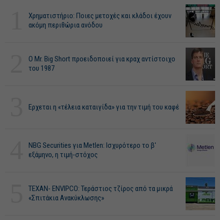
1
Χρηματιστήριο: Ποιες μετοχές και κλάδοι έχουν
ακόμη περιθώρια ανόδου
2
O Mr. Big Short προειδοποιεί για κραχ αντίστοιχο
του 1987
3
Ερχεται η «τέλεια καταιγίδα» για την τιμή του καφέ
4
NBG Securities για Metlen: Ισχυρότερο το β'
εξάμηνο, η τιμή-στόχος
5
ΤΕΧΑΝ- ENVIPCO: Τεράστιος τζίρος από τα μικρά
«Σπιτάκια Ανακύκλωσης»