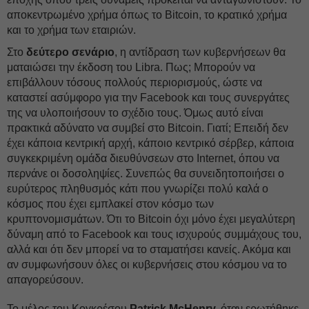
αποκεντρωμένο χρήμα όπως το Bitcoin, το κρατικό χρήμα
και το χρήμα των εταιριών.
Στο
δεύτερο σενάριο
, η αντίδραση των κυβερνήσεων θα
ματαιώσει την έκδοση του Libra. Πως; Μπορούν να
επιβάλλουν τόσους πολλούς περιορισμούς, ώστε να
καταστεί ασύμφορο για την Facebook και τους συνεργάτες
της να υλοποιήσουν το σχέδιο τους. Όμως αυτό είναι
πρακτικά αδύνατο να συμβεί στο Bitcoin. Γιατί; Επειδή δεν
έχει κάποια κεντρική αρχή, κάποιο κεντρικό σέρβερ, κάποια
συγκεκριμένη ομάδα διευθύνσεων στο Internet, όπου να
περνάνε οι δοσοληψίες. Συνεπώς θα συνειδητοποιήσει ο
ευρύτερος πληθυσμός κάτι που γνωρίζει πολύ καλά ο
κόσμος που έχει εμπλακεί στον κόσμο των
κρυπτονομισμάτων. Ότι το Bitcoin όχι μόνο έχει μεγαλύτερη
δύναμη από το Facebook και τους ισχυρούς συμμάχους του,
αλλά και ότι δεν μπορεί να το σταματήσει κανείς. Ακόμα και
αν συμφωνήσουν όλες οι κυβερνήσεις στου κόσμου να το
απαγορεύσουν.
Το μέλος του Κογκρέσου
Patrick McHenry,
όταν ερωτήθηκε