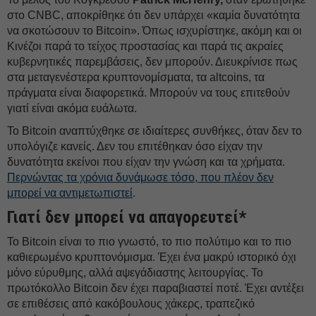
στο CNBC, αποκρίθηκε ότι δεν υπάρχει «καμία δυνατότητα
να σκοτώσουν το Bitcoin». Όπως ισχυρίστηκε, ακόμη και οι
Κινέζοι παρά το τείχος προστασίας και παρά τις ακραίες
κυβερνητικές παρεμβάσεις, δεν μπορούν. Διευκρίνισε πως
στα μεταγενέστερα κρυπτονομίσματα, τα altcoins, τα
πράγματα είναι διαφορετικά. Μπορούν να τους επιτεθούν
γιατί είναι ακόμα ευάλωτα.
Το Bitcoin αναπτύχθηκε σε ιδιαίτερες συνθήκες, όταν δεν το
υπολόγιζε κανείς. Δεν του επιτέθηκαν όσο είχαν την
δυνατότητα εκείνοι που είχαν την γνώση και τα χρήματα.
Περνώντας τα χρόνια δυνάμωσε τόσο, που πλέον δεν
μπορεί να αντιμετωπιστεί
.
Γιατί δεν μπορεί να απαγορευτεί*
Το Bitcoin είναι το πιο γνωστό, το πιο πολύτιμο και το πιο
καθιερωμένο κρυπτονόμισμα. Έχει ένα μακρύ ιστορικό όχι
μόνο εύρυθμης, αλλά αψεγάδιαστης λειτουργίας. Το
πρωτόκολλο Bitcoin δεν έχει παραβιαστεί ποτέ. Έχει αντέξει
σε επιθέσεις από κακόβουλους χάκερς, τραπεζικό