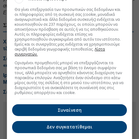
αναγκαστικά, μερικώς ή στο σύνολο, απόψεις του
Θα γίνει επεξεργασία των προσωπικών σας δεδομένων και
Euro2day.gr.
οι πληροφορίες από τη συσκευή σας (cookie, μοναδικά
αναγνωριστικά και άλλα δεδομένα συσκευής) ενδέχεται να
κοινοποιηθούν σε 237 παρόχους, οι οποίοι μπορούν να
ΣΧΕΤΙΚΑ ΘΕΜΑΤΑ
αποκτήσουν πρόσβαση σε αυτές ή να τις αποθηκεύσουν.
Αυτές οι πληροφορίες ενδέχεται επίσης να
χρησιμοποιηθούν συγκεκριμένα από αυτόν τον ιστότοπο.
Χρηματιστήριο: Τα «μεγάλα παιδιά» κρατούν ψηλά
Εμείς και οι συνεργάτες μας ενδέχεται να χρησιμοποιούμε
τζίρο και προσδοκίες
ακριβή δεδομένα γεωγραφικής τοποθεσίας.
Λίστα
συνεργατών.
Σαουδική Αραβία, Τουρκία και Πακιστάν στήνουν
Ορισμένοι προμηθευτές μπορεί να επεξεργάζονται τα
«σουνιτικό ΝΑΤΟ»
προσωπικά δεδομένα σας με βάση το έννομο συμφέρον
τους, αλλά μπορείτε να αρνηθείτε κάνοντας διαχείριση των
Ιράν: Στη δημοσιότητα βίντεο του «αόρατου»
παρακάτω επιλογών. Αναζητήστε έναν σύνδεσμο στο κάτω
Μοτζταμπά Χαμενεΐ
μέρος αυτής της σελίδας ή στο μενού του ιστοτόπου, για να
διαχειριστείτε ή να ανακαλέσετε τη συναίνεσή σας στις
Σε ποιες περιοχές της Αττικής υποχωρούν τα ενοίκια
ρυθμίσεις απορρήτου και cookie.
Συναίνεση
Δεν συγκατατίθεμαι