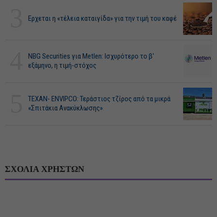
3
Ερχεται η «τέλεια καταιγίδα» για την τιμή του καφέ
4
NBG Securities για Metlen: Ισχυρότερο το β'
εξάμηνο, η τιμή-στόχος
5
ΤΕΧΑΝ- ENVIPCO: Τεράστιος τζίρος από τα μικρά
«Σπιτάκια Ανακύκλωσης»
ΣΧΟΛΙΑ ΧΡΗΣΤΩΝ