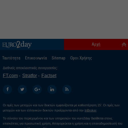
Αρχή
Ταυτότητα
Επικοινωνία
Sitemap
Οροι Χρήσης
Διεθνείς αποκλειστικές συνεργασίες:
FT.com
Stratfor
Factset
Οι τιμές των μετοχών και των δεικτών εμφανίζονται με καθυστέρηση 15’. Οι τιμές των
μετοχών και των ελληνικών δεικτών προέρχονται από την
InBroker
Το σύνολο του περιεχομένου και των υπηρεσιών του euro2day διατίθεται στους
επισκέπτες για προσωπική χρήση. Απαγορεύεται η χρήση και η επαναδημοσίευσή του