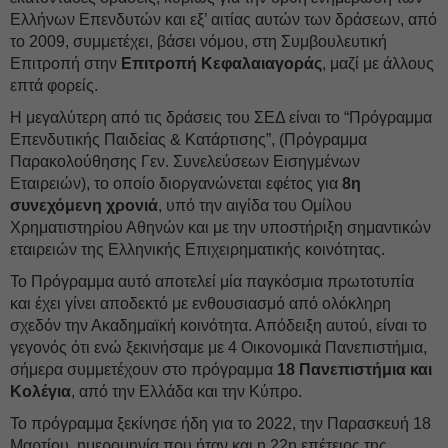
Ελλήνων Επενδυτών και εξ’ αιτίας αυτών των δράσεων, από
το 2009, συμμετέχει, βάσει νόμου, στη Συμβουλευτική
Επιτροπή στην
Επιτροπή Κεφαλαιαγοράς
, μαζί με άλλους
επτά φορείς.
Η μεγαλύτερη από τις δράσεις του ΣΕΔ είναι το “Πρόγραμμα
Επενδυτικής Παιδείας & Κατάρτισης”, (Πρόγραμμα
Παρακολούθησης Γεν. Συνελεύσεων Εισηγμένων
Εταιρειών), το οποίο διοργανώνεται εφέτος για
8η
συνεχόμενη χρονιά
, υπό την αιγίδα του Ομίλου
Χρηματιστηρίου Αθηνών και με την υποστήριξη σημαντικών
εταιρειών της Ελληνικής Επιχειρηματικής κοινότητας.
Το Πρόγραμμα αυτό αποτελεί μία παγκόσμια πρωτοτυπία
και έχει γίνει αποδεκτό με ενθουσιασμό από ολόκληρη
σχεδόν την Ακαδημαϊκή κοινότητα. Απόδειξη αυτού, είναι το
γεγονός ότι ενώ ξεκινήσαμε με 4 Οικονομικά Πανεπιστήμια,
σήμερα συμμετέχουν στο πρόγραμμα
18 Πανεπιστήμια και
Κολέγια
, από την Ελλάδα και την Κύπρο.
Το πρόγραμμα ξεκίνησε ήδη για το 2022, την Παρασκευή 18
Μαρτίου, ημερομηνία που ήταν και η 22η επέτειος της