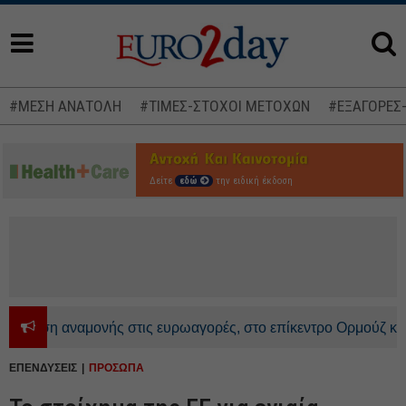
#ΜΕΣΗ ΑΝΑΤΟΛΗ
#ΤΙΜΕΣ-ΣΤΟΧΟΙ ΜΕΤΟΧΩΝ
#ΕΞΑΓΟΡΕΣ
Δείτε
εδώ
την ειδική έκδοση
ση αναμονής στις ευρωαγορές, στο επίκεντρο Ορμούζ και AI - 
ΕΠΕΝΔΥΣΕΙΣ
ΠΡΟΣΩΠΑ