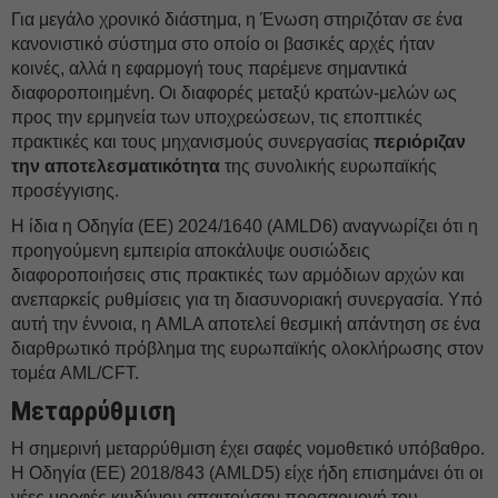
Για μεγάλο χρονικό διάστημα, η Ένωση στηριζόταν σε ένα
κανονιστικό σύστημα στο οποίο οι βασικές αρχές ήταν
κοινές, αλλά η εφαρμογή τους παρέμενε σημαντικά
διαφοροποιημένη. Οι διαφορές μεταξύ κρατών-μελών ως
προς την ερμηνεία των υποχρεώσεων, τις εποπτικές
πρακτικές και τους μηχανισμούς συνεργασίας
περιόριζαν
την αποτελεσματικότητα
της συνολικής ευρωπαϊκής
προσέγγισης.
Η ίδια η Οδηγία (ΕΕ) 2024/1640 (AMLD6) αναγνωρίζει ότι η
προηγούμενη εμπειρία αποκάλυψε ουσιώδεις
διαφοροποιήσεις στις πρακτικές των αρμόδιων αρχών και
ανεπαρκείς ρυθμίσεις για τη διασυνοριακή συνεργασία. Υπό
αυτή την έννοια, η AMLA αποτελεί θεσμική απάντηση σε ένα
διαρθρωτικό πρόβλημα της ευρωπαϊκής ολοκλήρωσης στον
τομέα AML/CFT.
Μεταρρύθμιση
Η σημερινή μεταρρύθμιση έχει σαφές νομοθετικό υπόβαθρο.
Η Οδηγία (ΕΕ) 2018/843 (AMLD5) είχε ήδη επισημάνει ότι οι
νέες μορφές κινδύνου απαιτούσαν προσαρμογή του