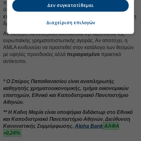
πρόσθετες διαδικασίες συμμόρφωσης. Είναι να αποδείξει
Δεν συγκατατίθεμαι
ότι η Ευρώπη μπορεί να λειτουργήσει ως
ενιαίος
εποπτικός χώρος
απέναντι σε εγκληματικά δίκτυα που ήδη
Διαχείριση επιλογών
δρουν χωρίς σύνορα.
Αν πετύχει, θα ενισχύσει ουσιαστικά την αξιοπιστία της
ευρωπαϊκής χρηματοπιστωτικής αγοράς. Αν αποτύχει, η
AMLA κινδυνεύει να προστεθεί στον κατάλογο των θεσμών
με υψηλές προσδοκίες αλλά
περιορισμένο
πρακτικό
αντίκτυπο.
* Ο Σπύρος Παπαθανασίου είναι αναπληρωτής
καθηγητής χρηματοοικονομικής, τμήμα οικονομικών
επιστημών, Εθνικό και Καποδιστριακό Πανεπιστήμιο
Αθηνών.
** Η Καΐνη Μαρία είναι υποψήφια διδάκτωρ στο Εθνικό
και Καποδιστριακό Πανεπιστήμιο Αθηνών. Διεύθυνση
Κανονιστικής Συμμόρφωσης,
Alpha Bank
ΑΛΦΑ
+0,24%