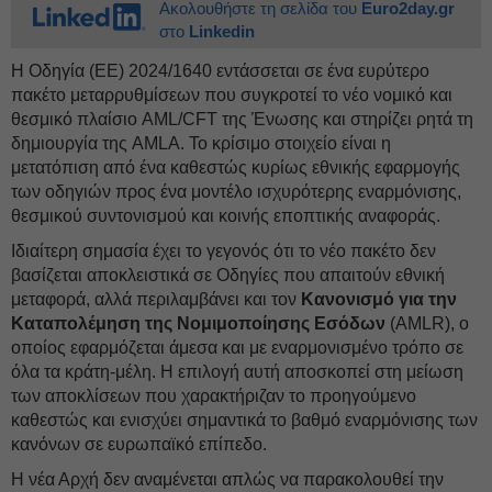
Ακολουθήστε τη σελίδα του
Euro2day.gr
στο
Linkedin
Η Οδηγία (ΕΕ) 2024/1640 εντάσσεται σε ένα ευρύτερο
πακέτο μεταρρυθμίσεων που συγκροτεί το νέο νομικό και
θεσμικό πλαίσιο AML/CFT της Ένωσης και στηρίζει ρητά τη
δημιουργία της AMLA. Το κρίσιμο στοιχείο είναι η
μετατόπιση από ένα καθεστώς κυρίως εθνικής εφαρμογής
των οδηγιών προς ένα μοντέλο ισχυρότερης εναρμόνισης,
θεσμικού συντονισμού και κοινής εποπτικής αναφοράς.
Ιδιαίτερη σημασία έχει το γεγονός ότι το νέο πακέτο δεν
βασίζεται αποκλειστικά σε Οδηγίες που απαιτούν εθνική
μεταφορά, αλλά περιλαμβάνει και τον
Κανονισμό για την
Καταπολέμηση της Νομιμοποίησης Εσόδων
(AMLR), ο
οποίος εφαρμόζεται άμεσα και με εναρμονισμένο τρόπο σε
όλα τα κράτη-μέλη. Η επιλογή αυτή αποσκοπεί στη μείωση
των αποκλίσεων που χαρακτήριζαν το προηγούμενο
καθεστώς και ενισχύει σημαντικά το βαθμό εναρμόνισης των
κανόνων σε ευρωπαϊκό επίπεδο.
Η νέα Αρχή δεν αναμένεται απλώς να παρακολουθεί την