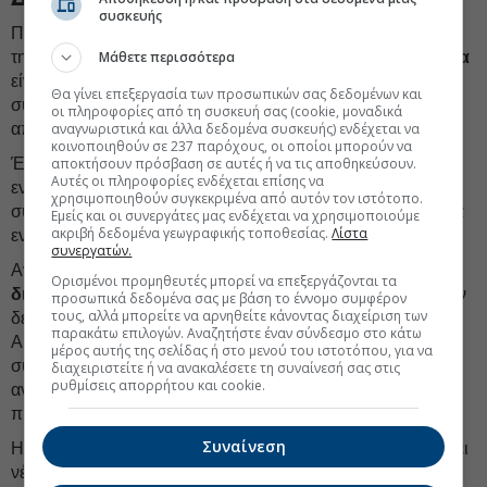
συσκευής
Παρά τη σαφή κατεύθυνση της μεταρρύθμισης, η επιτυχία
της δεν μπορεί να θεωρηθεί δεδομένη. Το
Μάθετε περισσότερα
βασικό ερώτημα
είναι κατά πόσον η νέα αρχιτεκτονική θα καταφέρει να
Θα γίνει επεξεργασία των προσωπικών σας δεδομένων και
συνδυάσει την εναρμόνιση με την αναλογικότητα και την
οι πληροφορίες από τη συσκευή σας (cookie, μοναδικά
αποτελεσματικότητα.
αναγνωριστικά και άλλα δεδομένα συσκευής) ενδέχεται να
κοινοποιηθούν σε 237 παρόχους, οι οποίοι μπορούν να
Ένα πλαίσιο υπερβολικά άκαμπτο ή υπερβολικά τυπικό
αποκτήσουν πρόσβαση σε αυτές ή να τις αποθηκεύσουν.
Αυτές οι πληροφορίες ενδέχεται επίσης να
ενδέχεται να ενισχύσει τη γραφειοκρατική και μόνο
χρησιμοποιηθούν συγκεκριμένα από αυτόν τον ιστότοπο.
συμμόρφωση χωρίς να βελτιώσει ουσιαστικά την ικανότητα
Εμείς και οι συνεργάτες μας ενδέχεται να χρησιμοποιούμε
ακριβή δεδομένα γεωγραφικής τοποθεσίας.
Λίστα
εντοπισμού και αποτροπής των σχετικών κινδύνων.
συνεργατών.
Αντιθέτως, ένα σύστημα που επενδύει στη διαφάνεια, στη
Ορισμένοι προμηθευτές μπορεί να επεξεργάζονται τα
διαλειτουργικότητα
των πληροφοριών, στην ποιότητα των
προσωπικά δεδομένα σας με βάση το έννομο συμφέρον
τους, αλλά μπορείτε να αρνηθείτε κάνοντας διαχείριση των
δεδομένων και στη συνεργασία μεταξύ των αρμόδιων
παρακάτω επιλογών. Αναζητήστε έναν σύνδεσμο στο κάτω
Αρχών, αλλά και μεταξύ των αρμόδιων λειτουργιών
μέρος αυτής της σελίδας ή στο μενού του ιστοτόπου, για να
συμμόρφωσης των εποπτευόμενων οντοτήτων, μπορεί να
διαχειριστείτε ή να ανακαλέσετε τη συναίνεσή σας στις
ρυθμίσεις απορρήτου και cookie.
αναβαθμίσει ουσιαστικά την ευρωπαϊκή ικανότητα
πρόληψης.
Συναίνεση
Η πραγματική πρόκληση για την AMLA δεν είναι να εκδώσει
νέες κατευθυντήριες γραμμές ούτε να δημιουργήσει