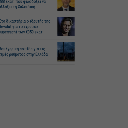
388 εκατ. που φιλοδοξεί να
αλλάξει τη Χαλκιδική
Στα δικαστήρια ο ιδρυτής της
Revolut για το «χρυσό»
superyacht των €350 εκατ.
Βουλγαρική ασπίδα για τις
τιμές ρεύματος στην Ελλάδα