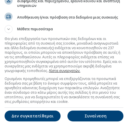
οσαρμογή της εύλογης αξίας επενδυτικών ακινήτων
διαφήμισης και περιεχομένου, έρευνα κοινού και ανάπτυξη
(10:05 27/07/2026)
υπηρεσιών
τήρηση, ποιες παίρνουν παράταση
(17:52 10/07/2026)
Αποθήκευση ή/και πρόσβαση στα δεδομένα μιας συσκευής
Μάθετε περισσότερα
τη Μετοχή
Περισσότερα για
ΙΝΩΣΕΙΣ
Θα γίνει επεξεργασία των προσωπικών σας δεδομένων και οι
πληροφορίες από τη συσκευή σας (cookie, μοναδικά αναγνωριστικά
ματα Ψηφοφορίας της Έκτακτης Γενικής Συνέλευσης των
και άλλα δεδομένα συσκευής) ενδέχεται να κοινοποιηθούν σε 237
παρόχους, οι οποίοι μπορούν να αποκτήσουν πρόσβαση σε αυτές ή
(18:47 03/08/2026)
να τις αποθηκεύσουν. Αυτές οι πληροφορίες ενδέχεται επίσης να
χρησιμοποιηθούν συγκεκριμένα από αυτόν τον ιστότοπο. Εμείς και οι
την αναπροσαρμογή της εύλογης αξίας των επενδυτικών
συνεργάτες μας ενδέχεται να χρησιμοποιούμε ακριβή δεδομένα
κιο, αυξημένο κατά 5,4%
(10:07 27/07/2026)
γεωγραφικής τοποθεσίας.
Λίστα συνεργατών.
Ορισμένοι προμηθευτές μπορεί να επεξεργάζονται τα προσωπικά
δεδομένα σας με βάση το έννομο συμφέρον τους, αλλά μπορείτε να
TRASTOR Α.Ε.Ε.Α.Π. (2026,Εξαμηνιαία,Μητρική)
αρνηθείτε κάνοντας διαχείριση των παρακάτω επιλογών. Αναζητήστε
(09:33 27/07/2026)
έναν σύνδεσμο στο κάτω μέρος αυτής της σελίδας ή στο μενού του
ιστοτόπου, για να διαχειριστείτε ή να ανακαλέσετε τη συναίνεσή σας
στις ρυθμίσεις απορρήτου και cookie.
Δεν συγκατατίθεμαι
Συναίνεση