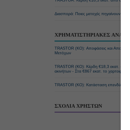
TRASTOR: Κέρδη €18,3 εκατ. από αναπρ
Διασπορά: Ποιες μετοχές πηγαίνουν επι
ΧΡΗΜΑΤΙΣΤΗΡΙΑΚΕΣ ΑΝΑΚΟ
TRASTOR (ΚΟ): Αποφάσεις και Αποτελέσ
Μετόχων
TRASTOR (ΚΟ): Κέρδη €18,3 εκατ. από 
ακινήτων - Στα €867 εκατ. το χαρτοφυλά
TRASTOR (ΚΟ): Κατάσταση επενδύσεων 
ΣΧΟΛΙΑ ΧΡΗΣΤΩΝ