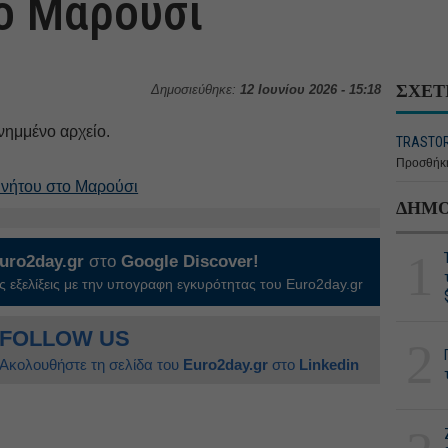
ο Μαρούσι
ΣΧΕΤ
Δημοσιεύθηκε:
12 Ιουνίου 2026 - 15:18
νημμένο αρχείο.
TRASTOR
Προσθήκη
νήτου στο Μαρούσι
ΔΗΜΟ
1
uro2day.gr
στο
Google Discover!
 εξελίξεις με την υπογραφη εγκυρότητας του Euro2day.gr
FOLLOW US
2
Ακολουθήστε τη σελίδα του
Euro2day.gr
στο
Linkedin