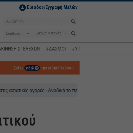
Είσοδος/Εγγραφή Μελών
Σύμβολο
ΚΙΝΗΣΗ ΣΤΕΛΕΧΩΝ
#ΔΑΣΜΟΙ
#ΥΠΟΚΛΟΠΕΣ
#ΠΛΗΘΩΡΙΣΜ
Δείτε
εδώ
την ειδική έκδοση
ατικές αγορές - Ανοδικά το πετρέλαιο
ατικού