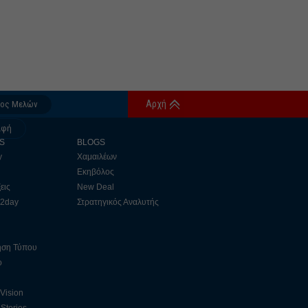
Αρχή
δος Μελών
αφή
S
BLOGS
y
Χαμαιλέων
Εκηβόλος
εις
New Deal
 2day
Στρατηγικός Αναλυτής
ηση Τύπου
ο
 Vision