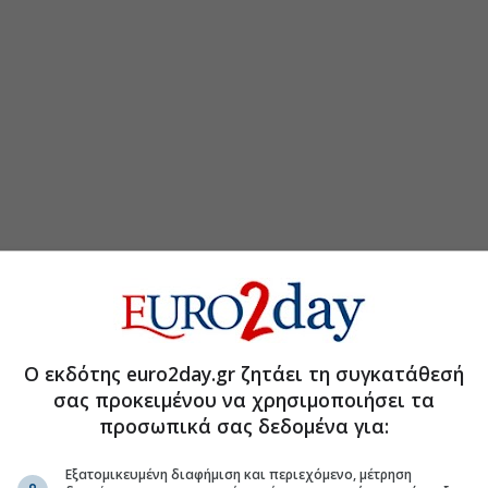
Ο εκδότης euro2day.gr ζητάει τη συγκατάθεσή
τη Μετοχή
Περισσότερα για
σας προκειμένου να χρησιμοποιήσει τα
προσωπικά σας δεδομένα για:
0 εκατ. στο εξάμηνο
(07:27 04/08/2026)
Εξατομικευμένη διαφήμιση και περιεχόμενο, μέτρηση