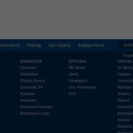
πικοινωνία
Sitemap
Οροι Χρήσης
Διαφημιστείτε
Είσο
Εγγρ
ΕΠΕΝΔΥΣΕΙΣ
ΕΡΓΑΛΕΙΑ
SPECIAL
Πρόσωπα
My Stocks
Dr. Mone
Νέα/Χρήμα
Alerts
Απόψεις
Οδηγός Αγοράς
Γραφήματα
Συνεντεύξ
Εισαγωγές ΧΑ
Λογ. Καταστάσεις
Manager
Αμοιβαία
RSS
Φάκελοι
Αναλύσεις
Θέματα
Investment Scanner
Επισκόπ
Blockchain-Crypto
Εγερτήρι
Ατζέντα
Directors