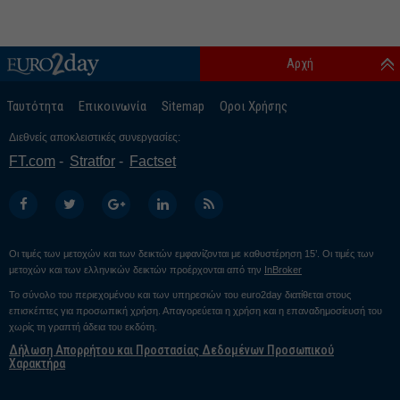
Αρχή
Ταυτότητα
Επικοινωνία
Sitemap
Οροι Χρήσης
Διεθνείς αποκλειστικές συνεργασίες:
FT.com
Stratfor
Factset
Οι τιμές των μετοχών και των δεικτών εμφανίζονται με καθυστέρηση 15’. Οι τιμές των
μετοχών και των ελληνικών δεικτών προέρχονται από την
InBroker
Το σύνολο του περιεχομένου και των υπηρεσιών του euro2day διατίθεται στους
επισκέπτες για προσωπική χρήση. Απαγορεύεται η χρήση και η επαναδημοσίευσή του
χωρίς τη γραπτή άδεια του εκδότη.
Δήλωση Απορρήτου και Προστασίας Δεδομένων Προσωπικού
Χαρακτήρα