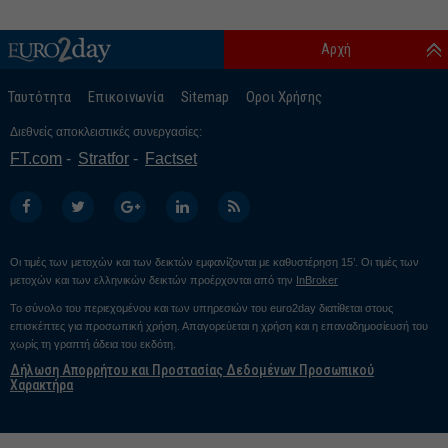
Αρχή
Ταυτότητα
Επικοινωνία
Sitemap
Οροι Χρήσης
Διεθνείς αποκλειστικές συνεργασίες:
FT.com
Stratfor
Factset
Οι τιμές των μετοχών και των δεικτών εμφανίζονται με καθυστέρηση 15’. Οι τιμές των
μετοχών και των ελληνικών δεικτών προέρχονται από την
InBroker
Το σύνολο του περιεχομένου και των υπηρεσιών του euro2day διατίθεται στους
επισκέπτες για προσωπική χρήση. Απαγορεύεται η χρήση και η επαναδημοσίευσή του
χωρίς τη γραπτή άδεια του εκδότη.
Δήλωση Απορρήτου και Προστασίας Δεδομένων Προσωπικού
Χαρακτήρα