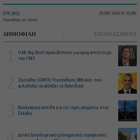
ΟΤΕ (ΚΟ)
19,780
+2,01 %
+0,390
Προσθήκη σε:
Alerts
ΔΗΜΟΦΙΛΗ
ΣΧΟΛΙΑΣΜΕΝΑ
1
O Mr. Big Short προειδοποιεί για κραχ αντίστοιχο
του 1987
2
Ζησιάδης (ONYX): Η επένδυση 388 εκατ. που
φιλοδοξεί να αλλάξει τη Χαλκιδική
3
Βουλγαρική ασπίδα για τις τιμές ρεύματος στην
Ελλάδα
4
Διπλό ξενοδοχειακό χτύπημα από ισραηλινούς