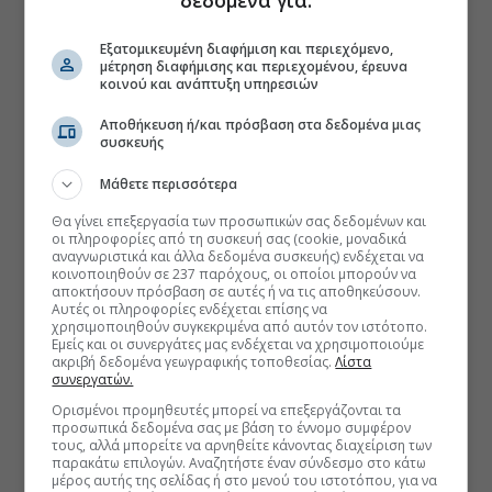
δεδομένα για:
Εξατομικευμένη διαφήμιση και περιεχόμενο,
μέτρηση διαφήμισης και περιεχομένου, έρευνα
κοινού και ανάπτυξη υπηρεσιών
Αποθήκευση ή/και πρόσβαση στα δεδομένα μιας
συσκευής
Μάθετε περισσότερα
Θα γίνει επεξεργασία των προσωπικών σας δεδομένων και
οι πληροφορίες από τη συσκευή σας (cookie, μοναδικά
αναγνωριστικά και άλλα δεδομένα συσκευής) ενδέχεται να
κοινοποιηθούν σε 237 παρόχους, οι οποίοι μπορούν να
αποκτήσουν πρόσβαση σε αυτές ή να τις αποθηκεύσουν.
Αυτές οι πληροφορίες ενδέχεται επίσης να
χρησιμοποιηθούν συγκεκριμένα από αυτόν τον ιστότοπο.
Εμείς και οι συνεργάτες μας ενδέχεται να χρησιμοποιούμε
ακριβή δεδομένα γεωγραφικής τοποθεσίας.
Λίστα
συνεργατών.
Ορισμένοι προμηθευτές μπορεί να επεξεργάζονται τα
προσωπικά δεδομένα σας με βάση το έννομο συμφέρον
τους, αλλά μπορείτε να αρνηθείτε κάνοντας διαχείριση των
παρακάτω επιλογών. Αναζητήστε έναν σύνδεσμο στο κάτω
μέρος αυτής της σελίδας ή στο μενού του ιστοτόπου, για να