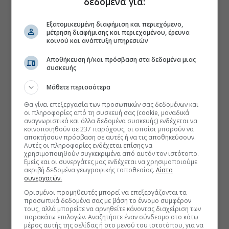
δεδομένα για:
Εξατομικευμένη διαφήμιση και περιεχόμενο,
μέτρηση διαφήμισης και περιεχομένου, έρευνα
κοινού και ανάπτυξη υπηρεσιών
Αποθήκευση ή/και πρόσβαση στα δεδομένα μιας
συσκευής
Μάθετε περισσότερα
Θα γίνει επεξεργασία των προσωπικών σας δεδομένων και
οι πληροφορίες από τη συσκευή σας (cookie, μοναδικά
αναγνωριστικά και άλλα δεδομένα συσκευής) ενδέχεται να
κοινοποιηθούν σε 237 παρόχους, οι οποίοι μπορούν να
αποκτήσουν πρόσβαση σε αυτές ή να τις αποθηκεύσουν.
Αυτές οι πληροφορίες ενδέχεται επίσης να
χρησιμοποιηθούν συγκεκριμένα από αυτόν τον ιστότοπο.
Εμείς και οι συνεργάτες μας ενδέχεται να χρησιμοποιούμε
ακριβή δεδομένα γεωγραφικής τοποθεσίας.
Λίστα
συνεργατών.
Ορισμένοι προμηθευτές μπορεί να επεξεργάζονται τα
προσωπικά δεδομένα σας με βάση το έννομο συμφέρον
τους, αλλά μπορείτε να αρνηθείτε κάνοντας διαχείριση των
παρακάτω επιλογών. Αναζητήστε έναν σύνδεσμο στο κάτω
μέρος αυτής της σελίδας ή στο μενού του ιστοτόπου, για να