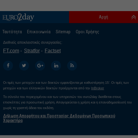
Αρχή
Ταυτότητα
Επικοινωνία
Sitemap
Οροι Χρήσης
Διεθνείς αποκλειστικές συνεργασίες:
FT.com
Stratfor
Factset
Οι τιμές των μετοχών και των δεικτών εμφανίζονται με καθυστέρηση 15’. Οι τιμές των
μετοχών και των ελληνικών δεικτών προέρχονται από την
InBroker
Το σύνολο του περιεχομένου και των υπηρεσιών του euro2day διατίθεται στους
επισκέπτες για προσωπική χρήση. Απαγορεύεται η χρήση και η επαναδημοσίευσή του
χωρίς τη γραπτή άδεια του εκδότη.
Δήλωση Απορρήτου και Προστασίας Δεδομένων Προσωπικού
Χαρακτήρα