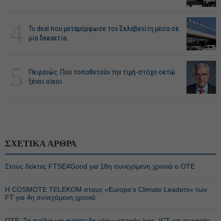
4
Το deal που μεταμόρφωσε τον Σκλαβενίτη μέσα σε
μία δεκαετία
5
Πειραιώς: Πού τοποθετούν την τιμή-στόχο οκτώ
ξένοι οίκοι
ΣΧΕΤΙΚΑ ΑΡΘΡΑ
Στους δείκτες FTSE4Good για 18η συνεχόμενη χρονιά ο ΟΤΕ
Η COSMOTE TELEKOM στους «Europe's Climate Leaders» των
FT για 4η συνεχόμενη χρονιά
ΟΤΕ: Τα σχέδια για ανάπτυξη μέσω οπτικής ίνας, ICT και τεχνητής