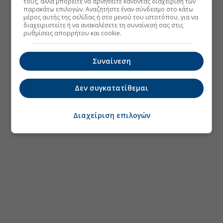
τους, αλλά μπορείτε να αρνηθείτε κάνοντας διαχείριση των
παρακάτω επιλογών. Αναζητήστε έναν σύνδεσμο στο κάτω
μέρος αυτής της σελίδας ή στο μενού του ιστοτόπου, για να
διαχειριστείτε ή να ανακαλέσετε τη συναίνεσή σας στις
ρυθμίσεις απορρήτου και cookie.
Συναίνεση
Δεν συγκατατίθεμαι
Διαχείριση επιλογών