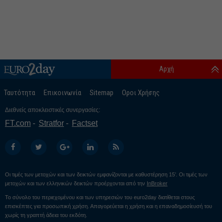
Αρχή
Ταυτότητα
Επικοινωνία
Sitemap
Οροι Χρήσης
Διεθνείς αποκλειστικές συνεργασίες:
FT.com
Stratfor
Factset
Οι τιμές των μετοχών και των δεικτών εμφανίζονται με καθυστέρηση 15’. Οι τιμές των
μετοχών και των ελληνικών δεικτών προέρχονται από την
InBroker
Το σύνολο του περιεχομένου και των υπηρεσιών του euro2day διατίθεται στους
επισκέπτες για προσωπική χρήση. Απαγορεύεται η χρήση και η επαναδημοσίευσή του
χωρίς τη γραπτή άδεια του εκδότη.