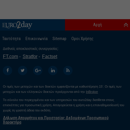
Αρχή
Ταυτότητα
Επικοινωνία
Sitemap
Οροι Χρήσης
Διεθνείς αποκλειστικές συνεργασίες:
FT.com
Stratfor
Factset
Οι τιμές των μετοχών και των δεικτών εμφανίζονται με καθυστέρηση 15’. Οι τιμές των
μετοχών και των ελληνικών δεικτών προέρχονται από την
InBroker
Το σύνολο του περιεχομένου και των υπηρεσιών του euro2day διατίθεται στους
επισκέπτες για προσωπική χρήση. Απαγορεύεται η χρήση και η επαναδημοσίευσή του
χωρίς τη γραπτή άδεια του εκδότη.
Δήλωση Απορρήτου και Προστασίας Δεδομένων Προσωπικού
Χαρακτήρα