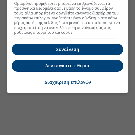
Ορισμένοι προμηθευτές μπορεί να επεξεργάζονται τα
προσωπικά δεδομένα σας με βάση το έννομο συμφέρον
τους, αλλά μπορείτε να αρνηθείτε κάνοντας διαχείριση των
παρακάτω επιλογών. Αναζητήστε έναν σύνδεσμο στο κάτω
μέρος αυτής της σελίδας ή στο μενού του ιστοτόπου, για να
διαχειριστείτε ή να ανακαλέσετε τη συναίνεσή σας στις
ρυθμίσεις απορρήτου και cookie.
Συναίνεση
Δεν συγκατατίθεμαι
Διαχείριση επιλογών