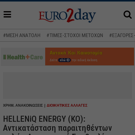
#ΜΕΣΗ ΑΝΑΤΟΛΗ
#ΤΙΜΕΣ-ΣΤΟΧΟΙ ΜΕΤΟΧΩΝ
#ΕΞΑΓΟΡΕΣ
Δείτε
εδώ
την ειδική έκδοση
ΧΡΗΜ. ΑΝΑΚΟΙΝΩΣΕΙΣ
ΔΙΟΙΚΗΤΙΚΕΣ ΑΛΛΑΓΕΣ
HELLENiQ ENERGY (ΚΟ):
Αντικατάσταση παραιτηθέντων