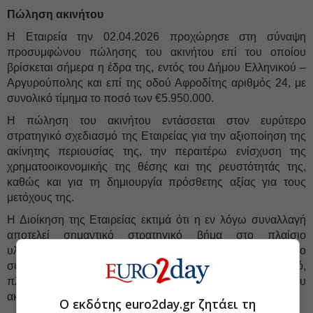
Πώληση ακινήτου
Η Εταιρεία την 02.04.2026 προχώρησε στη σύναψη
προσυμφώνου πώλησης του ακινήτου επί του οποίου
βρίσκεται σήμερα η έδρα της, εντός του Δήμου Ελληνικού –
Αργυρούπολης και επί της οδού Αφροδίτης αριθμός 24, με
συνολικό τίμημα το ποσό των €5.950.000.
Η πώληση του ακινήτου εντάσσεται στον ευρύτερο
στρατηγικό σχεδιασμό της Εταιρείας για την αξιοποίηση της
ακίνητης περιουσίας της, την περαιτέρω ενίσχυση της
χρηματοοικονομικής της θέσης και της ρευστότητάς της,
καθώς και για τη δημιουργία πρόσθετης αξίας για τους
μετόχους της.
Η Διοίκηση της Εταιρείας εκτιμά ότι η εν λόγω συναλλαγή
αποτελεί σημαντικό στρατηγικό βήμα στο πλαίσιο
υλοποίησης του επιχειρηματικού της σχεδιασμού, ενώ το
συμφωνηθέν τίμημα κρίνεται εύλογο και ανταγωνιστικό,
πλήρως ανταποκρινόμενο στην τρέχουσα αγοραία αξία του
ακινήτου.
Ο εκδότης euro2day.gr ζητάει τη