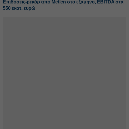
Επιδόσεις-ρεκόρ από Metlen στο εξάμηνο, EBITDA στα
550 εκατ. ευρώ