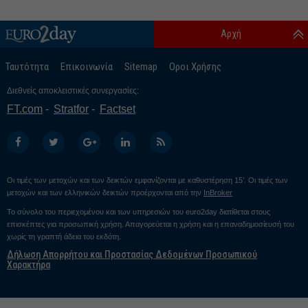
Αρχή
Ταυτότητα
Επικοινωνία
Sitemap
Οροι Χρήσης
Διεθνείς αποκλειστικές συνεργασίες:
FT.com
Stratfor
Factset
Οι τιμές των μετοχών και των δεικτών εμφανίζονται με καθυστέρηση 15’. Οι τιμές των
μετοχών και των ελληνικών δεικτών προέρχονται από την
InBroker
Το σύνολο του περιεχομένου και των υπηρεσιών του euro2day διατίθεται στους
επισκέπτες για προσωπική χρήση. Απαγορεύεται η χρήση και η επαναδημοσίευσή του
χωρίς τη γραπτή άδεια του εκδότη.
Δήλωση Απορρήτου και Προστασίας Δεδομένων Προσωπικού
Χαρακτήρα