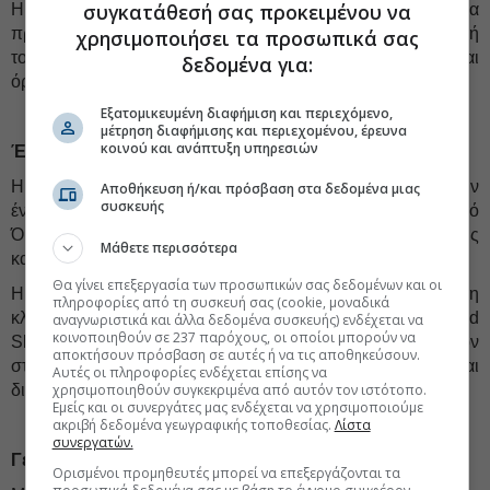
συγκατάθεσή σας προκειμένου να
Η ολοκλήρωση της πώλησης αναμένεται να
πραγματοποιηθεί εντός του Μαΐου 2026, με την υπογραφή
χρησιμοποιήσει τα προσωπικά σας
του οριστικού συμβολαίου, υπό τις συνήθεις αιρέσεις και
δεδομένα για:
όρους για συναλλαγές αυτού του τύπου.
Εξατομικευμένη διαφήμιση και περιεχόμενο,
μέτρηση διαφήμισης και περιεχομένου, έρευνα
κοινού και ανάπτυξη υπηρεσιών
Έναρξη στρατηγικής συνεργασίας
Η Εταιρεία υπέγραψε την 6η Απριλίου 2026 σύμβαση για την
Αποθήκευση ή/και πρόσβαση στα δεδομένα μιας
συσκευής
έναρξη στρατηγικής συνεργασίας με τον διεθνή τεχνολογικό
Όμιλο Skyworth, έναν από τους μεγαλύτερους
Μάθετε περισσότερα
κατασκευαστές ηλεκτρικών και ηλεκτρονικών συσκευών.
Θα γίνει επεξεργασία των προσωπικών σας δεδομένων και οι
Η συνεργασία αφορά την αποκλειστική διάθεση
πληροφορίες από τη συσκευή σας (cookie, μοναδικά
κλιματιστικών και «λευκών» οικιακών συσκευών του brand
αναγνωριστικά και άλλα δεδομένα συσκευής) ενδέχεται να
κοινοποιηθούν σε 237 παρόχους, οι οποίοι μπορούν να
Skyworth στην ελληνική αγορά και εντάσσεται στον
αποκτήσουν πρόσβαση σε αυτές ή να τις αποθηκεύσουν.
στρατηγικό σχεδιασμό της Εταιρείας για την ενίσχυση και
Αυτές οι πληροφορίες ενδέχεται επίσης να
χρησιμοποιηθούν συγκεκριμένα από αυτόν τον ιστότοπο.
διεύρυνση του προϊοντικού της χαρτοφυλακίου.
Εμείς και οι συνεργάτες μας ενδέχεται να χρησιμοποιούμε
ακριβή δεδομένα γεωγραφικής τοποθεσίας.
Λίστα
συνεργατών.
Γεωπολιτικό γεγονός – ΔΛΠ 10
Ορισμένοι προμηθευτές μπορεί να επεξεργάζονται τα