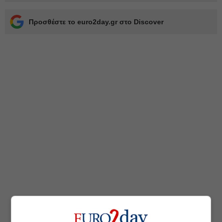
Προσθέστε το euro2day.gr στο Discover