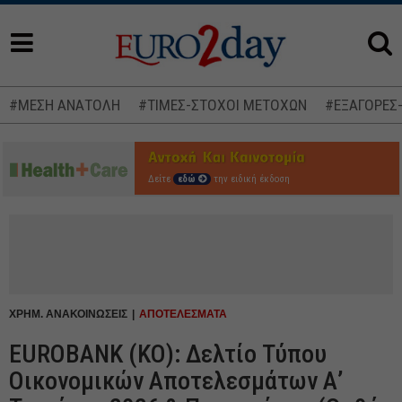
#ΜΕΣΗ ΑΝΑΤΟΛΗ
#ΤΙΜΕΣ-ΣΤΟΧΟΙ ΜΕΤΟΧΩΝ
#ΕΞΑΓΟΡΕΣ
Δείτε
εδώ
την ειδική έκδοση
ΧΡΗΜ. ΑΝΑΚΟΙΝΩΣΕΙΣ
ΑΠΟΤΕΛΕΣΜΑΤΑ
EUROBANK (ΚΟ): Δελτίο Τύπου
Οικονομικών Αποτελεσμάτων Α’