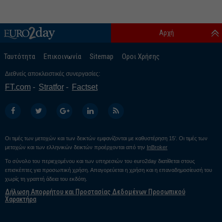
Αρχή
Ταυτότητα
Επικοινωνία
Sitemap
Οροι Χρήσης
Διεθνείς αποκλειστικές συνεργασίες:
FT.com
Stratfor
Factset
Οι τιμές των μετοχών και των δεικτών εμφανίζονται με καθυστέρηση 15’. Οι τιμές των
μετοχών και των ελληνικών δεικτών προέρχονται από την
InBroker
Το σύνολο του περιεχομένου και των υπηρεσιών του euro2day διατίθεται στους
επισκέπτες για προσωπική χρήση. Απαγορεύεται η χρήση και η επαναδημοσίευσή του
χωρίς τη γραπτή άδεια του εκδότη.
Δήλωση Απορρήτου και Προστασίας Δεδομένων Προσωπικού
Χαρακτήρα