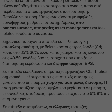
Η Optima επισημαίνει ότι η καθαρή επιτοκιακή επίδοση
πλέον καθοδηγείται περισσότερο από όγκους παρά από
περιθώρια, τα οποία εμφανίζουν σταθεροποίηση.
Παράλληλα, οι προμήθειες ενισχύονται με υψηλούς
μονοψήφιους ρυθμούς, υποστηριζόμενες
από
bancassurance, υπηρεσίες asset management
και fee-
related έσοδα από δανεισμό.
Σημαντικό παράγοντα αποτελεί και η λειτουργική
αποτελεσματικότητα, με δείκτη κόστους προς έσοδα (C/I)
κοντά στο 35%-36%, αλλά και το χαμηλό κόστος κινδύνου
στις 40-50 μονάδες βάσης, στοιχεία που στηρίζουν
διατηρήσιμη κερδοφορία και
διψήφια αύξηση EPS
.
Σε επίπεδο κεφαλαίων, οι τράπεζες εμφανίζουν CET1 ratios
σημαντικά υψηλότερα από τις εποπτικές απαιτήσεις,
γεγονός που δημιουργεί
χώρο για αυξημένες διανομές.
Η
τάση μετατοπίζεται προς υψηλότερα μερίσματα σε μετρητά,
με συνολικές αποδόσεις προς τους μετόχους στο 6%-9% την
επόμενη τριετία.
Σε επίπεδο αποτιμήσεων, οι ελληνικές τράπεζες