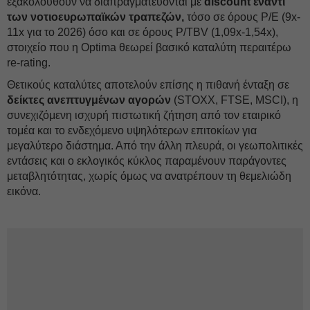
εξακολουθούν να διαπραγματεύονται με
discount έναντι
των νοτιοευρωπαϊκών τραπεζών,
τόσο σε όρους P/E (9x-
11x για το 2026) όσο και σε όρους P/TBV (1,09x-1,54x),
στοιχείο που η Optima θεωρεί βασικό καταλύτη περαιτέρω
re-rating.
Θετικούς καταλύτες αποτελούν επίσης η πιθανή ένταξη σε
δείκτες ανεπτυγμένων αγορών
(STOXX, FTSE, MSCI), η
συνεχιζόμενη ισχυρή πιστωτική ζήτηση από τον εταιρικό
τομέα και το ενδεχόμενο υψηλότερων επιτοκίων για
μεγαλύτερο διάστημα. Από την άλλη πλευρά, οι γεωπολιτικές
εντάσεις και ο εκλογικός κύκλος παραμένουν παράγοντες
μεταβλητότητας, χωρίς όμως να ανατρέπουν τη θεμελιώδη
εικόνα.