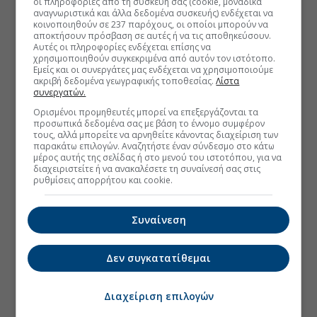
οι πληροφορίες από τη συσκευή σας (cookie, μοναδικά
αναγνωριστικά και άλλα δεδομένα συσκευής) ενδέχεται να
κοινοποιηθούν σε 237 παρόχους, οι οποίοι μπορούν να
αποκτήσουν πρόσβαση σε αυτές ή να τις αποθηκεύσουν.
Αυτές οι πληροφορίες ενδέχεται επίσης να
χρησιμοποιηθούν συγκεκριμένα από αυτόν τον ιστότοπο.
Εμείς και οι συνεργάτες μας ενδέχεται να χρησιμοποιούμε
ακριβή δεδομένα γεωγραφικής τοποθεσίας.
Λίστα
συνεργατών.
Ορισμένοι προμηθευτές μπορεί να επεξεργάζονται τα
προσωπικά δεδομένα σας με βάση το έννομο συμφέρον
τους, αλλά μπορείτε να αρνηθείτε κάνοντας διαχείριση των
παρακάτω επιλογών. Αναζητήστε έναν σύνδεσμο στο κάτω
μέρος αυτής της σελίδας ή στο μενού του ιστοτόπου, για να
διαχειριστείτε ή να ανακαλέσετε τη συναίνεσή σας στις
ρυθμίσεις απορρήτου και cookie.
Συναίνεση
Δεν συγκατατίθεμαι
Διαχείριση επιλογών