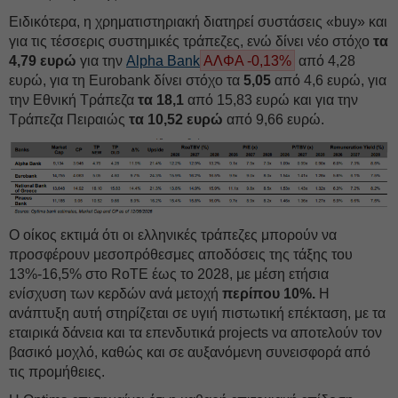
Ειδικότερα, η χρηματιστηριακή διατηρεί συστάσεις «buy» και
για τις τέσσερις συστημικές τράπεζες, ενώ δίνει νέο στόχο
τα
4,79 ευρώ
για την
Alpha Bank
ΑΛΦΑ -0,13%
από 4,28
ευρώ, για τη Eurobank δίνει στόχο τα
5,05
από 4,6 ευρώ, για
την Εθνική Τράπεζα
τα 18,1
από 15,83 ευρώ και για την
Τράπεζα Πειραιώς
τα 10,52 ευρώ
από 9,66 ευρώ.
Ο οίκος εκτιμά ότι οι ελληνικές τράπεζες μπορούν να
προσφέρουν μεσοπρόθεσμες αποδόσεις της τάξης του
13%-16,5% στο RoTE έως το 2028, με μέση ετήσια
ενίσχυση των κερδών ανά μετοχή
περίπου 10%.
Η
ανάπτυξη αυτή στηρίζεται σε υγιή πιστωτική επέκταση, με τα
εταιρικά δάνεια και τα επενδυτικά projects να αποτελούν τον
βασικό μοχλό, καθώς και σε αυξανόμενη συνεισφορά από
τις προμήθειες.