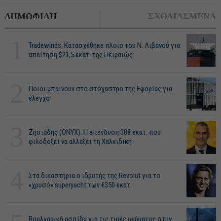
ΔΗΜΟΦΙΛΗ
ΣΧΟΛΙΑΣΜΕΝΑ
1
Tradewinds: Κατασχέθηκε πλοίο του Ν. Λιβανού για
απαίτηση $21,5 εκατ. της Πειραιώς
2
Ποιοι μπαίνουν στο στόχαστρο της Εφορίας για
έλεγχο
3
Ζησιάδης (ONYX): Η επένδυση 388 εκατ. που
φιλοδοξεί να αλλάξει τη Χαλκιδική
4
Στα δικαστήρια ο ιδρυτής της Revolut για το
«χρυσό» superyacht των €350 εκατ.
Βουλγαρική ασπίδα για τις τιμές ρεύματος στην