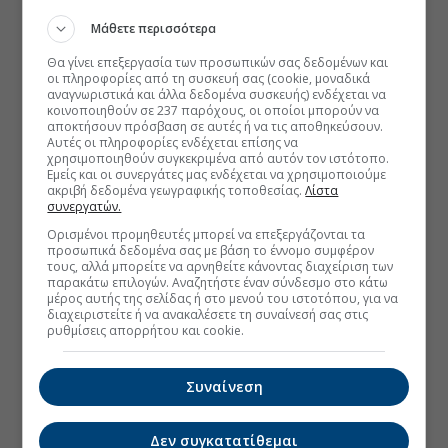
Μάθετε περισσότερα
Θα γίνει επεξεργασία των προσωπικών σας δεδομένων και
οι πληροφορίες από τη συσκευή σας (cookie, μοναδικά
αναγνωριστικά και άλλα δεδομένα συσκευής) ενδέχεται να
κοινοποιηθούν σε 237 παρόχους, οι οποίοι μπορούν να
αποκτήσουν πρόσβαση σε αυτές ή να τις αποθηκεύσουν.
Αυτές οι πληροφορίες ενδέχεται επίσης να
χρησιμοποιηθούν συγκεκριμένα από αυτόν τον ιστότοπο.
Εμείς και οι συνεργάτες μας ενδέχεται να χρησιμοποιούμε
ακριβή δεδομένα γεωγραφικής τοποθεσίας.
Λίστα
συνεργατών.
Ορισμένοι προμηθευτές μπορεί να επεξεργάζονται τα
προσωπικά δεδομένα σας με βάση το έννομο συμφέρον
τους, αλλά μπορείτε να αρνηθείτε κάνοντας διαχείριση των
παρακάτω επιλογών. Αναζητήστε έναν σύνδεσμο στο κάτω
μέρος αυτής της σελίδας ή στο μενού του ιστοτόπου, για να
διαχειριστείτε ή να ανακαλέσετε τη συναίνεσή σας στις
ρυθμίσεις απορρήτου και cookie.
Συναίνεση
Δεν συγκατατίθεμαι