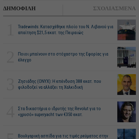
ΔΗΜΟΦΙΛΗ
ΣΧΟΛΙΑΣΜΕΝΑ
1
Tradewinds: Κατασχέθηκε πλοίο του Ν. Λιβανού για
απαίτηση $21,5 εκατ. της Πειραιώς
2
Ποιοι μπαίνουν στο στόχαστρο της Εφορίας για
έλεγχο
3
Ζησιάδης (ONYX): Η επένδυση 388 εκατ. που
φιλοδοξεί να αλλάξει τη Χαλκιδική
4
Στα δικαστήρια ο ιδρυτής της Revolut για το
«χρυσό» superyacht των €350 εκατ.
5
Βουλγαρική ασπίδα για τις τιμές ρεύματος στην