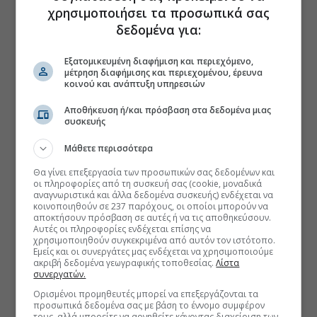
χρησιμοποιήσει τα προσωπικά σας
δεδομένα για:
Εξατομικευμένη διαφήμιση και περιεχόμενο,
μέτρηση διαφήμισης και περιεχομένου, έρευνα
κοινού και ανάπτυξη υπηρεσιών
Αποθήκευση ή/και πρόσβαση στα δεδομένα μιας
συσκευής
Μάθετε περισσότερα
Θα γίνει επεξεργασία των προσωπικών σας δεδομένων και
οι πληροφορίες από τη συσκευή σας (cookie, μοναδικά
αναγνωριστικά και άλλα δεδομένα συσκευής) ενδέχεται να
κοινοποιηθούν σε 237 παρόχους, οι οποίοι μπορούν να
αποκτήσουν πρόσβαση σε αυτές ή να τις αποθηκεύσουν.
Αυτές οι πληροφορίες ενδέχεται επίσης να
χρησιμοποιηθούν συγκεκριμένα από αυτόν τον ιστότοπο.
Εμείς και οι συνεργάτες μας ενδέχεται να χρησιμοποιούμε
ακριβή δεδομένα γεωγραφικής τοποθεσίας.
Λίστα
συνεργατών.
Ορισμένοι προμηθευτές μπορεί να επεξεργάζονται τα
προσωπικά δεδομένα σας με βάση το έννομο συμφέρον
τους, αλλά μπορείτε να αρνηθείτε κάνοντας διαχείριση των