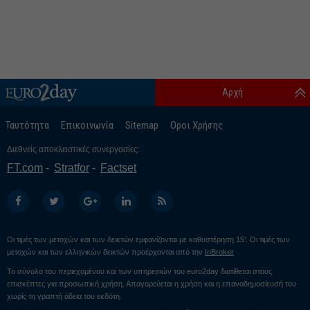
Αρχή
Ταυτότητα
Επικοινωνία
Sitemap
Οροι Χρήσης
Διεθνείς αποκλειστικές συνεργασίες:
FT.com
Stratfor
Factset
Οι τιμές των μετοχών και των δεικτών εμφανίζονται με καθυστέρηση 15’. Οι τιμές των
μετοχών και των ελληνικών δεικτών προέρχονται από την
InBroker
Το σύνολο του περιεχομένου και των υπηρεσιών του euro2day διατίθεται στους
επισκέπτες για προσωπική χρήση. Απαγορεύεται η χρήση και η επαναδημοσίευσή του
χωρίς τη γραπτή άδεια του εκδότη.