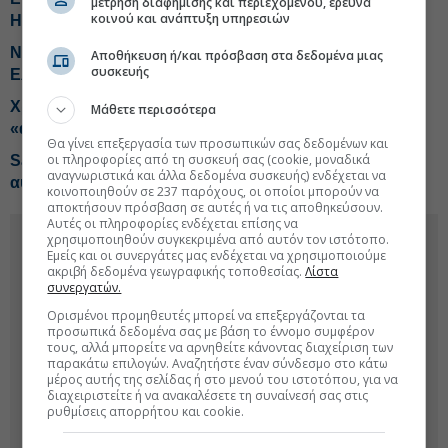
μέτρηση διαφήμισης και περιεχομένου, έρευνα
κοινού και ανάπτυξη υπηρεσιών
HBC
Νέο καταστατικό για ΟΛΠ με δυνατότητα επέκτασης σε
Αποθήκευση ή/και πρόσβαση στα δεδομένα μιας
συσκευής
Ελλάδα και εξωτερικό
Χρηματιστήριο: Κερδισμένοι, χαμένοι και η
Μάθετε περισσότερα
«ακτινογραφία» του Ιουλίου
Θα γίνει επεξεργασία των προσωπικών σας δεδομένων και
οι πληροφορίες από τη συσκευή σας (cookie, μοναδικά
Safe Bulkers: Εκτίναξη κερδοφορίας στο β' τρίμηνο,
αναγνωριστικά και άλλα δεδομένα συσκευής) ενδέχεται να
αύξηση μερίσματος στα 7,5 σεντς
κοινοποιηθούν σε 237 παρόχους, οι οποίοι μπορούν να
αποκτήσουν πρόσβαση σε αυτές ή να τις αποθηκεύσουν.
Αυτές οι πληροφορίες ενδέχεται επίσης να
χρησιμοποιηθούν συγκεκριμένα από αυτόν τον ιστότοπο.
Εμείς και οι συνεργάτες μας ενδέχεται να χρησιμοποιούμε
ακριβή δεδομένα γεωγραφικής τοποθεσίας.
Λίστα
συνεργατών.
Ορισμένοι προμηθευτές μπορεί να επεξεργάζονται τα
προσωπικά δεδομένα σας με βάση το έννομο συμφέρον
τους, αλλά μπορείτε να αρνηθείτε κάνοντας διαχείριση των
παρακάτω επιλογών. Αναζητήστε έναν σύνδεσμο στο κάτω
μέρος αυτής της σελίδας ή στο μενού του ιστοτόπου, για να
διαχειριστείτε ή να ανακαλέσετε τη συναίνεσή σας στις
ρυθμίσεις απορρήτου και cookie.