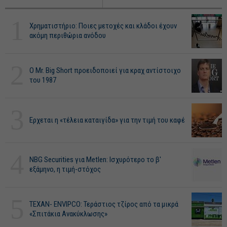
1
Χρηματιστήριο: Ποιες μετοχές και κλάδοι έχουν
ακόμη περιθώρια ανόδου
2
O Mr. Big Short προειδοποιεί για κραχ αντίστοιχο
του 1987
3
Ερχεται η «τέλεια καταιγίδα» για την τιμή του καφέ
4
NBG Securities για Metlen: Ισχυρότερο το β'
εξάμηνο, η τιμή-στόχος
5
ΤΕΧΑΝ- ENVIPCO: Τεράστιος τζίρος από τα μικρά
«Σπιτάκια Ανακύκλωσης»