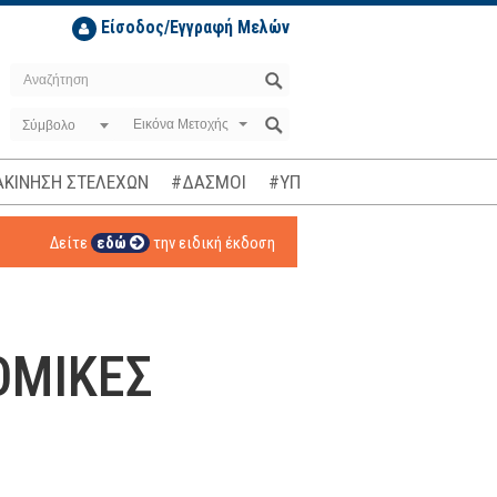
Είσοδος/Εγγραφή Μελών
Σύμβολο
ΚΙΝΗΣΗ ΣΤΕΛΕΧΩΝ
#ΔΑΣΜΟΙ
#ΥΠΟΚΛΟΠΕΣ
#ΠΛΗΘΩΡΙΣΜ
Δείτε
εδώ
την ειδική έκδοση
ΤΟΜΙΚΕΣ