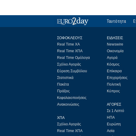
Ταυτότητα
Ε
ΣΟΦΟΚΛΕΟΥΣ
ΕΙΔΗΣΕΙΣ
Real Time ΧΑ
Newswire
Real Time ΧΠΑ
Οικονομία
Real Time Ομόλογα
Αγορά
Σχόλιο Αγοράς
Κόσμος
Εύρεση Συμβόλου
Επίκαιρα
Στατιστικά
Επιχειρήσεις
Πακέτα
Πολιτική
Πράξεις
Κύπρος
Κεφαλαιοποιήσεις
Ανακοινώσεις
ΑΓΟΡΕΣ
Σε 1 Λεπτό
ΗΠΑ
ΧΠΑ
Σχόλιο Αγοράς
Ευρώπη
Real Time ΧΠΑ
Ασία