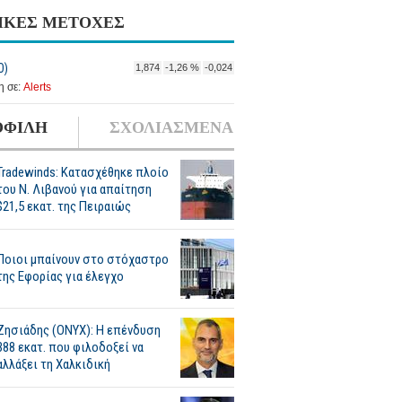
ΙΚΕΣ ΜΕΤΟΧΕΣ
Ο)
1,874
-1,26 %
-0,024
 σε:
Alerts
ΦΙΛΗ
ΣΧΟΛΙΑΣΜΕΝΑ
Tradewinds: Κατασχέθηκε πλοίο
του Ν. Λιβανού για απαίτηση
$21,5 εκατ. της Πειραιώς
Ποιοι μπαίνουν στο στόχαστρο
της Εφορίας για έλεγχο
Ζησιάδης (ONYX): Η επένδυση
388 εκατ. που φιλοδοξεί να
αλλάξει τη Χαλκιδική