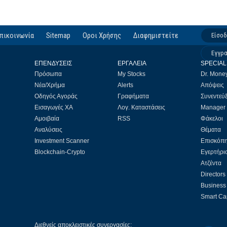
πικοινωνία
Sitemap
Οροι Χρήσης
Διαφημιστείτε
Είσο
Εγγρ
ΕΠΕΝΔΥΣΕΙΣ
ΕΡΓΑΛΕΙΑ
SPECIAL
Πρόσωπα
My Stocks
Dr. Mone
Νέα/Χρήμα
Alerts
Απόψεις
Οδηγός Αγοράς
Γραφήματα
Συνεντεύξ
Εισαγωγές ΧΑ
Λογ. Καταστάσεις
Manager
Αμοιβαία
RSS
Φάκελοι
Αναλύσεις
Θέματα
Investment Scanner
Επισκόπ
Blockchain-Crypto
Εγερτήρι
Ατζέντα
Directors
Business 
Smart Cap
Διεθνείς αποκλειστικές συνεργασίες: