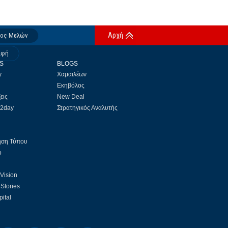
Αρχή
δος Μελών
αφή
S
BLOGS
y
Χαμαιλέων
Εκηβόλος
εις
New Deal
 2day
Στρατηγικός Αναλυτής
ηση Τύπου
ο
 Vision
Stories
ital