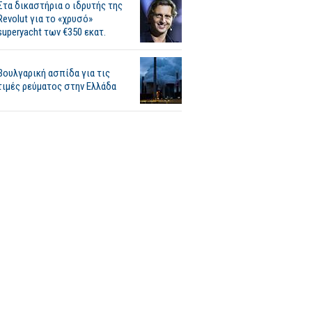
Στα δικαστήρια ο ιδρυτής της
Revolut για το «χρυσό»
superyacht των €350 εκατ.
Βουλγαρική ασπίδα για τις
τιμές ρεύματος στην Ελλάδα