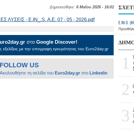
ΣΧΕΤ
Δημοσιεύθηκε:
6 Μαΐου 2026 - 16:01
ΥΣΕΙΣ - E.IN_.S. Α.Ε. 07 - 05 - 2026.pdf
E.IN.S. (Κ
Προσθήκη
uro2day.gr
στο
Google Discover!
ΔΗΜΟ
 εξελίξεις με την υπογραφη εγκυρότητας του Euro2day.gr
1
FOLLOW US
Ακολουθήστε τη σελίδα του
Euro2day.gr
στο
Linkedin
2
3