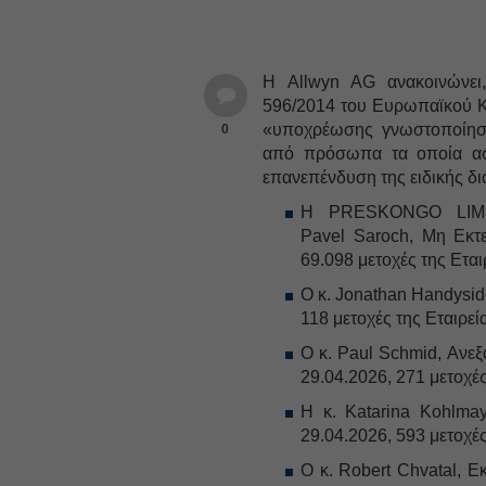
Η Allwyn AG ανακοινώνει,
596/2014 του Ευρωπαϊκού Κο
«υποχρέωσης γνωστοποίηση
0
από πρόσωπα τα οποία ασκ
επανεπένδυση της ειδικής δι
Η PRESKONGO LIMIT
Pavel Saroch, Μη Εκτε
69.098 μετοχές της Εται
Ο κ. Jonathan Handysid
118 μετοχές της Εταιρεί
Ο κ. Paul Schmid, Ανεξ
29.04.2026, 271 μετοχές
Η κ. Katarina Kohlmay
29.04.2026, 593 μετοχές
Ο κ. Robert Chvatal, Ε