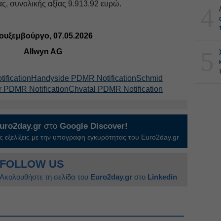
ας, συνολικής αξίας 9.913,92 ευρώ.
4
ουξεμβούργο, 07.05.2026
5
Allwyn AG
ification
Handyside PDMR Notification
Schmid
 PDMR Notification
Chvatal PDMR Notification
uro2day.gr
στο
Google Discover!
 εξελίξεις με την υπογραφη εγκυρότητας του Euro2day.gr
FOLLOW US
Ακολουθήστε τη σελίδα του
Euro2day.gr
στο
Linkedin