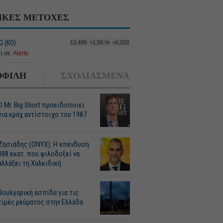
ΙΚΕΣ ΜΕΤΟΧΕΣ
G (ΚΟ)
13,490
+1,50 %
+0,200
 σε:
Alerts
ΦΙΛΗ
ΣΧΟΛΙΑΣΜΕΝΑ
O Mr. Big Short προειδοποιεί
για κραχ αντίστοιχο του 1987
Ζησιάδης (ONYX): Η επένδυση
388 εκατ. που φιλοδοξεί να
αλλάξει τη Χαλκιδική
Βουλγαρική ασπίδα για τις
τιμές ρεύματος στην Ελλάδα