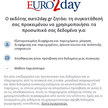
Ο εκδότης euro2day.gr ζητάει τη συγκατάθεσή
σας προκειμένου να χρησιμοποιήσει τα
προσωπικά σας δεδομένα για:
Εξατομικευμένη διαφήμιση και περιεχόμενο, μέτρηση
διαφήμισης και περιεχομένου, έρευνα κοινού και ανάπτυξη
υπηρεσιών
τη Μετοχή
Περισσότερα για
Αποθήκευση ή/και πρόσβαση στα δεδομένα μιας συσκευής
 για την Εθνική Λοταρία στο Ηνωμένο Βασίλειο
Μάθετε περισσότερα
(09:28 04/08/2026)
ε μία εβδομάδα
(13:21 03/08/2026)
Θα γίνει επεξεργασία των προσωπικών σας δεδομένων και οι
πληροφορίες από τη συσκευή σας (cookie, μοναδικά αναγνωριστικά
και άλλα δεδομένα συσκευής) ενδέχεται να κοινοποιηθούν σε 237
ε πέντε συνεδριάσεις
(12:35 27/07/2026)
παρόχους, οι οποίοι μπορούν να αποκτήσουν πρόσβαση σε αυτές ή
να τις αποθηκεύσουν. Αυτές οι πληροφορίες ενδέχεται επίσης να
χρησιμοποιηθούν συγκεκριμένα από αυτόν τον ιστότοπο. Εμείς και οι
συνεργάτες μας ενδέχεται να χρησιμοποιούμε ακριβή δεδομένα
γεωγραφικής τοποθεσίας.
Λίστα συνεργατών.
τη Μετοχή
Περισσότερα για
ΙΝΩΣΕΙΣ