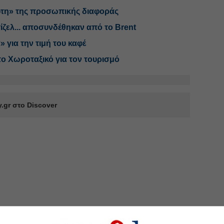
όφτη» της προσωπικής διαφοράς
 ντίζελ... αποσυνδέθηκαν από το Brent
» για την τιμή του καφέ
το Χωροταξικό για τον τουρισμό
.gr στο Discover