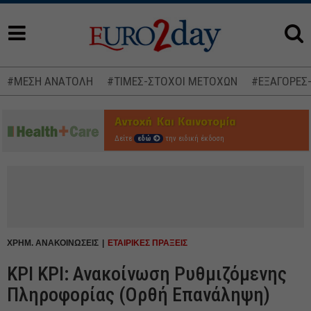
#ΜΕΣΗ ΑΝΑΤΟΛΗ
#ΤΙΜΕΣ-ΣΤΟΧΟΙ ΜΕΤΟΧΩΝ
#ΕΞΑΓΟΡΕΣ
Δείτε
εδώ
την ειδική έκδοση
ΧΡΗΜ. ΑΝΑΚΟΙΝΩΣΕΙΣ
ΕΤΑΙΡΙΚΕΣ ΠΡΑΞΕΙΣ
ΚΡΙ ΚΡΙ: Ανακοίνωση Ρυθμιζόμενης
Πληροφορίας (Ορθή Επανάληψη)