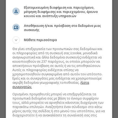
Εξατομικευμένη διαφήμιση και περιεχόμενο,
μέτρηση διαφήμισης και περιεχομένου, έρευνα
κοινού και ανάπτυξη υπηρεσιών
Αποθήκευση ή/και πρόσβαση στα δεδομένα μιας
συσκευής
Μάθετε περισσότερα
Θα γίνει επεξεργασία των προσωπικών σας δεδομένων και
οι πληροφορίες από τη συσκευή σας (cookie, μοναδικά
αναγνωριστικά και άλλα δεδομένα συσκευής) ενδέχεται να
κοινοποιηθούν σε 237 παρόχους, οι οποίοι μπορούν να
αποκτήσουν πρόσβαση σε αυτές ή να τις αποθηκεύσουν.
Αυτές οι πληροφορίες ενδέχεται επίσης να
χρησιμοποιηθούν συγκεκριμένα από αυτόν τον ιστότοπο.
Εμείς και οι συνεργάτες μας ενδέχεται να χρησιμοποιούμε
ακριβή δεδομένα γεωγραφικής τοποθεσίας.
Λίστα
συνεργατών.
Ορισμένοι προμηθευτές μπορεί να επεξεργάζονται τα
προσωπικά δεδομένα σας με βάση το έννομο συμφέρον
τους, αλλά μπορείτε να αρνηθείτε κάνοντας διαχείριση των
παρακάτω επιλογών. Αναζητήστε έναν σύνδεσμο στο κάτω
μέρος αυτής της σελίδας ή στο μενού του ιστοτόπου, για να
διαχειριστείτε ή να ανακαλέσετε τη συναίνεσή σας στις