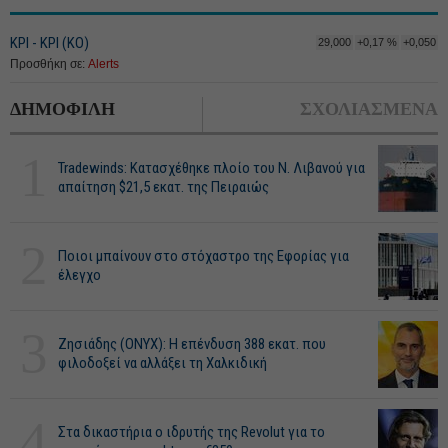
ΚΡΙ - ΚΡΙ (ΚΟ)
29,000
+0,17 %
+0,050
Προσθήκη σε:
Alerts
ΔΗΜΟΦΙΛΗ
ΣΧΟΛΙΑΣΜΕΝΑ
1
Tradewinds: Κατασχέθηκε πλοίο του Ν. Λιβανού για
απαίτηση $21,5 εκατ. της Πειραιώς
2
Ποιοι μπαίνουν στο στόχαστρο της Εφορίας για
έλεγχο
3
Ζησιάδης (ONYX): Η επένδυση 388 εκατ. που
φιλοδοξεί να αλλάξει τη Χαλκιδική
4
Στα δικαστήρια ο ιδρυτής της Revolut για το