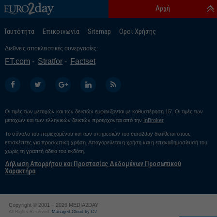
Αρχή
Ταυτότητα
Επικοινωνία
Sitemap
Οροι Χρήσης
Διεθνείς αποκλειστικές συνεργασίες:
FT.com
Stratfor
Factset
Οι τιμές των μετοχών και των δεικτών εμφανίζονται με καθυστέρηση 15’. Οι τιμές των
μετοχών και των ελληνικών δεικτών προέρχονται από την
InBroker
Το σύνολο του περιεχομένου και των υπηρεσιών του euro2day διατίθεται στους
επισκέπτες για προσωπική χρήση. Απαγορεύεται η χρήση και η επαναδημοσίευσή του
χωρίς τη γραπτή άδεια του εκδότη.
Δήλωση Απορρήτου και Προστασίας Δεδομένων Προσωπικού
Χαρακτήρα
Copyright © 2001 – 2026 MEDIA2DAY
All Rights Reserved.
Managed Cloud by C2