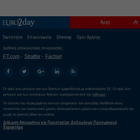
Αρχή
Ταυτότητα
Επικοινωνία
Sitemap
Οροι Χρήσης
Διεθνείς αποκλειστικές συνεργασίες:
FT.com
Stratfor
Factset
Οι τιμές των μετοχών και των δεικτών εμφανίζονται με καθυστέρηση 15’. Οι τιμές των
μετοχών και των ελληνικών δεικτών προέρχονται από την
InBroker
Το σύνολο του περιεχομένου και των υπηρεσιών του euro2day διατίθεται στους
επισκέπτες για προσωπική χρήση. Απαγορεύεται η χρήση και η επαναδημοσίευσή του
χωρίς τη γραπτή άδεια του εκδότη.
Δήλωση Απορρήτου και Προστασίας Δεδομένων Προσωπικού
Χαρακτήρα