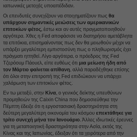
ιαπωνικές μετοχές υποαπέδιδαν.
Οι επενδυτές συνεχίζουν να στοιχηματίζουν πως
θα
υπάρχουν σημαντικές μειώσεις των αμερικανικών
επιτοκίων φέτος,
έστω και αν αυτές πραγματοποιηθούν
αργότερα. Χθες η Fed αποφάσισε να διατηρήσει αμετάβλητα
τα επιτόκια, επισημαίνοντας πως δεν θα μειωθούν μέχρι να
υπάρξει μεγαλύτερη εμπιστοσύνη πως ο πληθωρισμός έχει
πράγματι ηττηθεί. Λίγο αργότερα, ο πρόεδρος της Fed
Τζερόουμ Πάουελ, είπε ευθέως ότι
μια μείωση ήδη από
τον Μάρτιο φαίνεται απίθανη
, αλλά παραδέχθηκε επίσης
ότι όλοι στην επιτροπή της Fed επιδιώκουν να υπάρχει
χαλάρωση των επιτοκίων φέτος.
Εν τω μεταξύ, στην
Κίνα
, ο γενικός δείκτης υπευθύνων
προμηθειών της Caixin China που δημοσιεύθηκε την
Πέμπτη έδειξε ότι η εργοστασιακή δραστηριότητα στη
δεύτερη μεγαλύτερη οικονομία του κόσμου
επεκτάθηκε για
τρίτο συνεχή μήνα τον Ιανουάριο
. Άλλες ιδιωτικές έρευνες
για τη μεταποιητική δραστηριότητα στην Ασία, εκτός της
Κίνας και της Ιαπωνίας, έδειξαν ότι τα χειρότερα από την