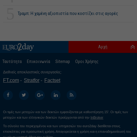
5
Τραμπ: Η χαμένη αξιοπιστία που κοστίζει στις αγορές
Αρχή
Ταυτότητα
Επικοινωνία
Sitemap
Οροι Χρήσης
Διεθνείς αποκλειστικές συνεργασίες:
FT.com
Stratfor
Factset
Οι τιμές των μετοχών και των δεικτών εμφανίζονται με καθυστέρηση 15’. Οι τιμές των
μετοχών και των ελληνικών δεικτών προέρχονται από την
InBroker
Το σύνολο του περιεχομένου και των υπηρεσιών του euro2day διατίθεται στους
επισκέπτες για προσωπική χρήση. Απαγορεύεται η χρήση και η επαναδημοσίευσή του