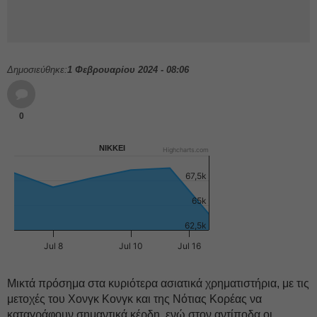
Δημοσιεύθηκε:
1 Φεβρουαρίου 2024 - 08:06
0
NIKKEI
Highcharts.com
67,5k
65k
62,5k
Jul 8
Jul 10
Jul 16
Μικτά πρόσημα στα κυριότερα ασιατικά χρηματιστήρια, με τις
μετοχές του Χονγκ Κονγκ και της Νότιας Κορέας να
καταγράφουν σημαντικά κέρδη, ενώ στον αντίποδα οι