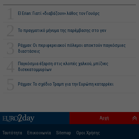
1
El Erian: Γιατί «διαβάζουν» λάθος τον Γουόρς
2
Το πραγματικό μήνυμα της παρέμβασης στο γεν
3
Ράχμαν: Οι περιφερειακοί πόλεμοι αποκτούν παγκόσμιες
διαστάσεις
4
Παγκόσμια έξαρση στις κλοπές χαλκού, μπίζνες
δισεκατομμυρίων
5
Ράχμαν: Το σχέδιο Τραμπ για την Ευρώπη καταρρέει
Αρχή
Ταυτότητα
Επικοινωνία
Sitemap
Οροι Χρήσης