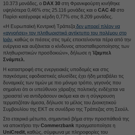
10.373 μονάδες, ο
DAX 30
στη Φρανκφούρτη κινήθηκε
υψηλότερα 0,46% στις 25.116 μονάδες και ο
CAC 40
στο
Παρίσι κατέγραψε κέρδη 0,77% στις 8.209 μονάδες.
«Η Ευρωπαϊκή Κεντρική Τράπεζα
δεν μπορεί πλέον να
«αγνοήσει» τον πληθωριστικό αντίκτυπο του πολέμου στο
Ιράν,
καθώς οι πιέσεις στις τιμές επεκτείνονται πέρα από την
ενέργεια και αυξάνεται ο κίνδυνος αποσταθεροποίησης των
πληθωριστικών προσδοκιών», δήλωσε η
Ίζαμπελ
Σνάμπελ.
Η καταστροφή στις ενεργειακές υποδομές και στις
παγκόσμιες εφοδιαστικές αλυσίδες έχει ήδη μεταβάλει τις
δυναμικές των τιμών με πιο μόνιμο τρόπο, γεγονός που
σημαίνει ότι οι υπεύθυνοι χάραξης πολιτικής ενδέχεται να
χρειαστεί να αντιδράσουν ακόμα και αν η σύγκρουση
τερματιζόταν άμεσα, δήλωσε το μέλος του Διοικητικού
Συμβουλίου της ΕΚΤ σε συνέδριο της Τράπεζας στη Σεούλ.
Στο εταιρικό μέτωπο, σημαντικό βήμα στην προσπάθειά της
να αποκτήσει την
Commerzbank
πραγματοποίησε η
UniCredit,
καθώς, σύμφωνα με πληροφορίες του