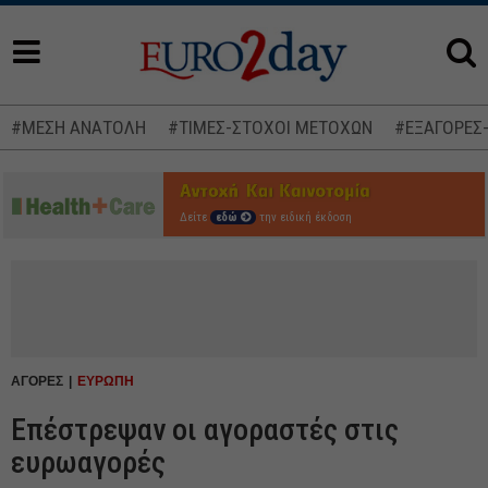
#ΜΕΣΗ ΑΝΑΤΟΛΗ
#ΤΙΜΕΣ-ΣΤΟΧΟΙ ΜΕΤΟΧΩΝ
#ΕΞΑΓΟΡΕΣ
Δείτε
εδώ
την ειδική έκδοση
ΑΓΟΡΕΣ
ΕΥΡΩΠΗ
Επέστρεψαν οι αγοραστές στις
ευρωαγορές