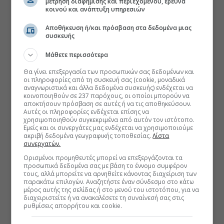
μέτρηση διαφήμισης και περιεχομένου, έρευνα
κοινού και ανάπτυξη υπηρεσιών
Αποθήκευση ή/και πρόσβαση στα δεδομένα μιας
συσκευής
Μάθετε περισσότερα
Θα γίνει επεξεργασία των προσωπικών σας δεδομένων και
οι πληροφορίες από τη συσκευή σας (cookie, μοναδικά
αναγνωριστικά και άλλα δεδομένα συσκευής) ενδέχεται να
κοινοποιηθούν σε 237 παρόχους, οι οποίοι μπορούν να
αποκτήσουν πρόσβαση σε αυτές ή να τις αποθηκεύσουν.
Αυτές οι πληροφορίες ενδέχεται επίσης να
χρησιμοποιηθούν συγκεκριμένα από αυτόν τον ιστότοπο.
Εμείς και οι συνεργάτες μας ενδέχεται να χρησιμοποιούμε
ακριβή δεδομένα γεωγραφικής τοποθεσίας.
Λίστα
συνεργατών.
Ορισμένοι προμηθευτές μπορεί να επεξεργάζονται τα
προσωπικά δεδομένα σας με βάση το έννομο συμφέρον
τους, αλλά μπορείτε να αρνηθείτε κάνοντας διαχείριση των
παρακάτω επιλογών. Αναζητήστε έναν σύνδεσμο στο κάτω
μέρος αυτής της σελίδας ή στο μενού του ιστοτόπου, για να
διαχειριστείτε ή να ανακαλέσετε τη συναίνεσή σας στις
ρυθμίσεις απορρήτου και cookie.