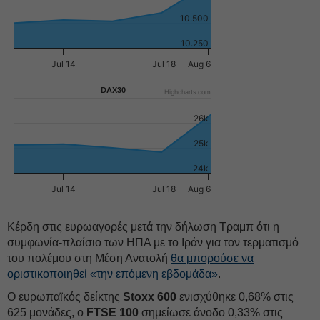
10.500
10.250
Jul 14
Jul 18
Aug 6
DAX30
Highcharts.com
26k
25k
24k
Jul 14
Jul 18
Aug 6
Κέρδη στις ευρωαγορές μετά την δήλωση Τραμπ ότι η
συμφωνία-πλαίσιο των ΗΠΑ με το Ιράν για τον τερματισμό
του πολέμου στη Μέση Ανατολή
θα μπορούσε να
οριστικοποιηθεί «την επόμενη εβδομάδα»
.
Ο ευρωπαϊκός δείκτης
Stoxx 600
ενισχύθηκε 0,68% στις
625 μονάδες, ο
FTSE 100
σημείωσε άνοδο 0,33% στις