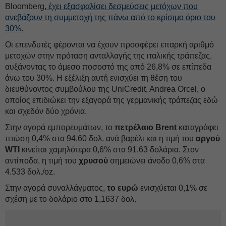
Bloomberg,
έχει εξασφαλίσει δεσμεύσεις μετόχων που
ανεβάζουν τη συμμετοχή της πάνω από το κρίσιμο όριο του
30%.
Οι επενδυτές φέρονται να έχουν προσφέρει επαρκή αριθμό
μετοχών στην πρόταση ανταλλαγής της ιταλικής τράπεζας,
αυξάνοντας το άμεσο ποσοστό της από 26,8% σε επίπεδα
άνω του 30%. Η εξέλιξη αυτή ενισχύει τη θέση του
διευθύνοντος συμβούλου της UniCredit, Andrea Orcel, ο
οποίος επιδιώκει την εξαγορά της γερμανικής τράπεζας εδώ
και σχεδόν δύο χρόνια.
Στην αγορά εμπορευμάτων, το
πετρέλαιο Brent
καταγράφει
πτώση 0,4% στα 94,60 δολ. ανά βαρέλι και η τιμή του
αργού
WTI
κινείται χαμηλότερα 0,6% στα 91,63 δολάρια. Στον
αντίποδα, η τιμή του
χρυσού
σημειώνει άνοδο 0,6% στα
4.533 δολ./oz.
Στην αγορά συναλλάγματος,
το ευρώ
ενισχύεται 0,1% σε
σχέση με το δολάριο στο 1,1637 δολ.