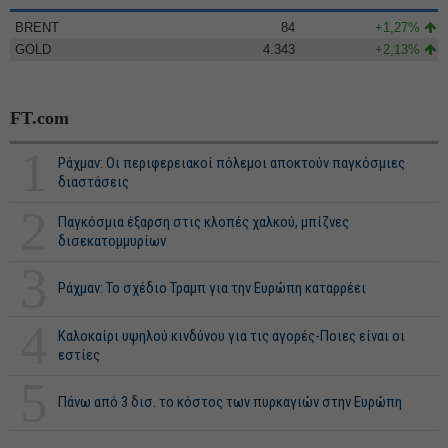
BRENT
84
+1,27%
GOLD
4.343
+2,13%
FT.com
1
Ράχμαν: Οι περιφερειακοί πόλεμοι αποκτούν παγκόσμιες
διαστάσεις
2
Παγκόσμια έξαρση στις κλοπές χαλκού, μπίζνες
δισεκατομμυρίων
3
Ράχμαν: Το σχέδιο Τραμπ για την Ευρώπη καταρρέει
4
Καλοκαίρι υψηλού κινδύνου για τις αγορές-Ποιες είναι οι
εστίες
5
Πάνω από 3 δισ. το κόστος των πυρκαγιών στην Ευρώπη