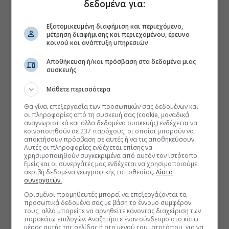
δεδομένα για:
Εξατομικευμένη διαφήμιση και περιεχόμενο,
μέτρηση διαφήμισης και περιεχομένου, έρευνα
κοινού και ανάπτυξη υπηρεσιών
Αποθήκευση ή/και πρόσβαση στα δεδομένα μιας
συσκευής
Μάθετε περισσότερα
Θα γίνει επεξεργασία των προσωπικών σας δεδομένων και
οι πληροφορίες από τη συσκευή σας (cookie, μοναδικά
αναγνωριστικά και άλλα δεδομένα συσκευής) ενδέχεται να
κοινοποιηθούν σε 237 παρόχους, οι οποίοι μπορούν να
αποκτήσουν πρόσβαση σε αυτές ή να τις αποθηκεύσουν.
Αυτές οι πληροφορίες ενδέχεται επίσης να
χρησιμοποιηθούν συγκεκριμένα από αυτόν τον ιστότοπο.
Εμείς και οι συνεργάτες μας ενδέχεται να χρησιμοποιούμε
ακριβή δεδομένα γεωγραφικής τοποθεσίας.
Λίστα
συνεργατών.
Ορισμένοι προμηθευτές μπορεί να επεξεργάζονται τα
προσωπικά δεδομένα σας με βάση το έννομο συμφέρον
τους, αλλά μπορείτε να αρνηθείτε κάνοντας διαχείριση των
παρακάτω επιλογών. Αναζητήστε έναν σύνδεσμο στο κάτω
μέρος αυτής της σελίδας ή στο μενού του ιστοτόπου, για να