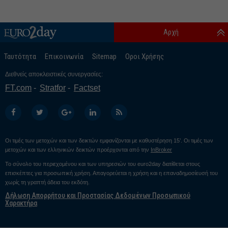
Αρχή
Ταυτότητα
Επικοινωνία
Sitemap
Οροι Χρήσης
Διεθνείς αποκλειστικές συνεργασίες:
FT.com
Stratfor
Factset
Οι τιμές των μετοχών και των δεικτών εμφανίζονται με καθυστέρηση 15’. Οι τιμές των
μετοχών και των ελληνικών δεικτών προέρχονται από την
InBroker
Το σύνολο του περιεχομένου και των υπηρεσιών του euro2day διατίθεται στους
επισκέπτες για προσωπική χρήση. Απαγορεύεται η χρήση και η επαναδημοσίευσή του
χωρίς τη γραπτή άδεια του εκδότη.
Δήλωση Απορρήτου και Προστασίας Δεδομένων Προσωπικού
Χαρακτήρα