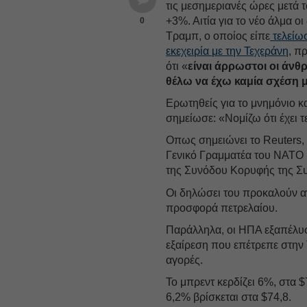
τις μεσημεριανές ώρες μετά 
+3%. Αιτία για το νέο άλμα ο
0
Τραμπ, ο οποίος είπε
τελείω
εκεχειρία με την Τεχεράνη
, π
ότι «
είναι άρρωστοι οι άνθ
θέλω να έχω καμία σχέση μ
Ερωτηθείς για το μνημόνιο κ
σημείωσε: «Νομίζω ότι έχει 
Οπως σημειώνει το Reuters, 
Γενικό Γραμματέα του ΝΑΤΟ 
της Συνόδου Κορυφής της Συ
Οι δηλώσει του προκαλούν α
προσφορά πετρελαίου.
Παράλληλα, οι ΗΠΑ εξαπέλυσα
εξαίρεση που επέτρεπε στην Τ
αγορές.
Το μπρεντ κερδίζει 6%, στα $
6,2% βρίσκεται στα $74,8.