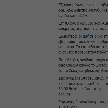
Εξαιρουμένων των ευμετάβλη
δομικός δείκτης
ενισχύθηκε
άνοδο κατά 3,2%.
Επιπλέον, ο αριθμός των Α
ανεργίας
σημείωσε αναπάντ
Ειδικότερα,
οι αιτήσεις για ε
εβδομάδα
που ολοκληρώθηκε 
νωρίτερα. Το επίπεδο αυτό ε
αναλυτές προέβλεπαν πτώση 
Παράλληλα, ανοδική τροχιά 
ομολόγων
καθώς το 10ετές 
και το 2ετές κινήθηκε υψηλό
Στις αγορές εμπορευμάτων, η
73,41 δολ. ανά βαρέλι και η 
70,02 δολάρια. Αντίστοιχα, η 
δολ./oz.
Στην αγορά συναλλάγματος,
1,0482 δολ.