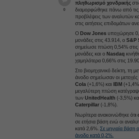
πληθωρισμό χονδρικής
στι
διαμορφώθηκε πάνω από τις
0
προβλέψεις των αναλυτών κα
στις αιτήσεις επιδομάτων ανε
Ο
Dow Jones
υποχώρησε 0,
μονάδες στις 43.914, ο
S&P 
σημείωσε πτώση 0,54% στις
μονάδες και o
Nasdaq
κινήθ
χαμηλότερα 0,66% στις 19.9
Στο βιομηχανικό δείκτη, τη μ
άνοδο σημείωσαν οι μετοχές
Cola
(+1,6%) και
IBM
(+1,4%
μεγαλύτερη πτώση κατέγραψαν
των
UnitedHealth
(-3,5%) κα
Caterpillar
(-1,8%).
Νωρίτερα ανακοινώθηκε ότ
ι
σε ετήσια βάση ενώ οι αναλυ
κατά 2,6%.
Σε μηνιαία βάση 
άνοδο κατά 0,2%.