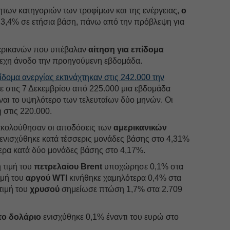
των κατηγοριών των τροφίμων και της ενέργειας,
ο
 3,4% σε ετήσια βάση, πάνω από την πρόβλεψη για
μερικανών που υπέβαλαν
αίτηση για επίδομα
εχη άνοδο την προηγούμενη εβδομάδα.
πίδομα ανεργίας εκτινάχτηκαν στις 242.000 την
στις 7 Δεκεμβρίου από 225.000 μια εβδομάδα
ίναι το υψηλότερο των τελευταίων δύο μηνών. Οι
στις 220.000.
ακολούθησαν οι αποδόσεις των
αμερικανικών
ενισχύθηκε κατά τέσσερις μονάδες βάσης στο 4,31%
τερα κατά δύο μονάδες βάσης στο 4,17%.
 τιμή του
πετρελαίου Brent
υποχώρησε 0,1% στα
τιμή του
αργού WTI
κινήθηκε χαμηλότερα 0,4% στα
τιμή του
χρυσού
σημείωσε πτώση 1,7% στα 2.709
το δολάριο
ενισχύθηκε 0,1% έναντι του ευρώ στο