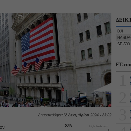
ΔΕΙΚ
DJI
NASDA
SP-500
FT.co
1
2
3
Δημοσιεύθηκε:
12 Δεκεμβρίου 2024 - 23:02
DJIA
Highcharts.com
τον