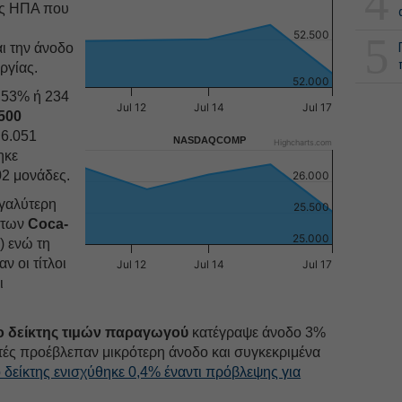
4
ς ΗΠΑ που
52.500
5
ι την άνοδο
ργίας.
52.000
53% ή 234
Jul 12
Jul 14
Jul 17
500
 6.051
NASDAQCOMP
Highcharts.com
ηκε
02 μονάδες.
26.000
εγαλύτερη
25.500
 των
Coca-
25.000
) ενώ τη
 οι τίτλοι
Jul 12
Jul 14
Jul 17
ι
 ο δείκτης τιμών παραγωγού
κατέγραψε άνοδο 3%
τές προέβλεπαν μικρότερη άνοδο και συγκεκριμένα
ο δείκτης ενισχύθηκε 0,4% έναντι πρόβλεψης για