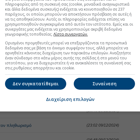
πληροφορίες από τη συσκευή σας (cookie, μοναδικά αναγνωριστικά
και άλλα δεδομένα συσκευής) ενδέχεται να κοινοποιηθούν σε 237
παρόχους, οι οποίοι μπορούν να αποκτήσουν πρόσβαση σε αυτές ή
να τις αποθηκεύσουν. Αυτές οι πληροφορίες ενδέχεται επίσης να
χρησιμοποιηθούν συγκεκριμένα από αυτόν τον ιστότοπο. Εμείς και οι
συνεργάτες μας ενδέχεται να χρησιμοποιούμε ακριβή δεδομένα
γεωγραφικής τοποθεσίας.
Λίστα συνεργατών.
Ορισμένοι προμηθευτές μπορεί να επεξεργάζονται τα προσωπικά
δεδομένα σας με βάση το έννομο συμφέρον τους, αλλά μπορείτε να
τα δυσμενή macro
(16:32 12/12/2024)
αρνηθείτε κάνοντας διαχείριση των παρακάτω επιλογών. Αναζητήστε
έναν σύνδεσμο στο κάτω μέρος αυτής της σελίδας ή στο μενού του
ιστοτόπου, για να διαχειριστείτε ή να ανακαλέσετε τη συναίνεσή σας
ες ο Nasdaq
(23:03 11/12/2024)
στις ρυθμίσεις απορρήτου και cookie.
 ο Nasdaq
(16:51 11/12/2024)
Δεν συγκατατίθεμαι
Συναίνεση
(23:01 10/12/2024)
Διαχείριση επιλογών
(16:40 10/12/2024)
στον πληθωρισμό
(23:02 09/12/2024)
(16:48 09/12/2024)