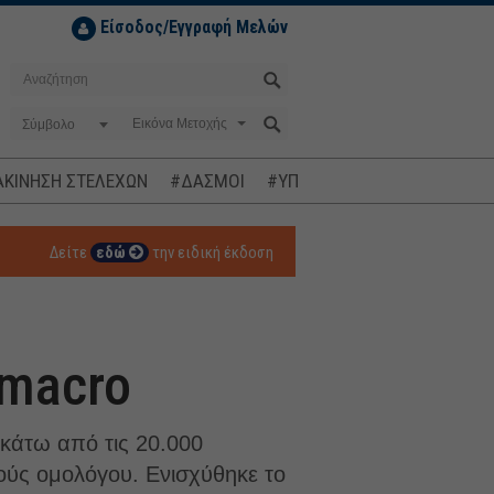
Είσοδος/Εγγραφή Μελών
Σύμβολο
ΚΙΝΗΣΗ ΣΤΕΛΕΧΩΝ
#ΔΑΣΜΟΙ
#ΥΠΟΚΛΟΠΕΣ
#ΠΛΗΘΩΡΙΣΜ
Δείτε
εδώ
την ειδική έκδοση
 macro
 κάτω από τις 20.000
ούς ομολόγου. Ενισχύθηκε το