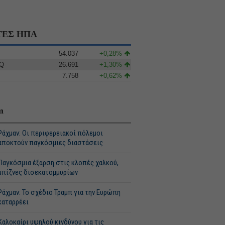
ΤΕΣ ΗΠΑ
54.037
+0,28%
Q
26.691
+1,30%
7.758
+0,62%
m
Ράχμαν: Οι περιφερειακοί πόλεμοι
αποκτούν παγκόσμιες διαστάσεις
Παγκόσμια έξαρση στις κλοπές χαλκού,
μπίζνες δισεκατομμυρίων
Ράχμαν: Το σχέδιο Τραμπ για την Ευρώπη
καταρρέει
Καλοκαίρι υψηλού κινδύνου για τις