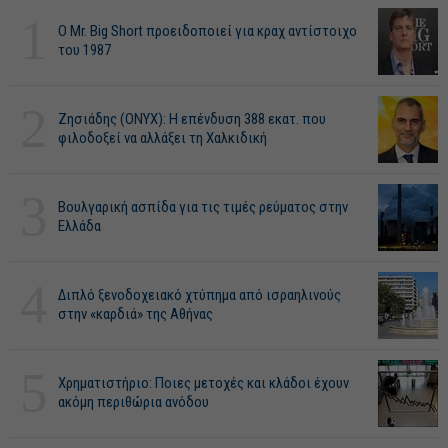
1
O Mr. Big Short προειδοποιεί για κραχ αντίστοιχο
του 1987
2
Ζησιάδης (ONYX): Η επένδυση 388 εκατ. που
φιλοδοξεί να αλλάξει τη Χαλκιδική
3
Βουλγαρική ασπίδα για τις τιμές ρεύματος στην
Ελλάδα
4
Διπλό ξενοδοχειακό χτύπημα από ισραηλινούς
στην «καρδιά» της Αθήνας
5
Χρηματιστήριο: Ποιες μετοχές και κλάδοι έχουν
ακόμη περιθώρια ανόδου