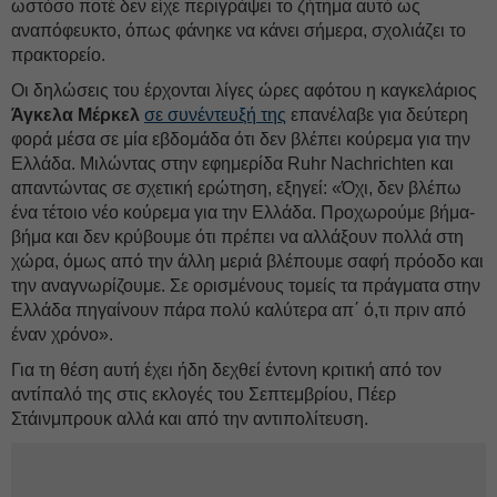
ωστόσο ποτέ δεν είχε περιγράψει το ζήτημα αυτό ως
αναπόφευκτο, όπως φάνηκε να κάνει σήμερα, σχολιάζει το
πρακτορείο.
Οι δηλώσεις του έρχονται λίγες ώρες αφότου η καγκελάριος
Άγκελα Μέρκελ
σε συνέντευξή της
επανέλαβε για δεύτερη
φορά μέσα σε μία εβδομάδα ότι δεν βλέπει κούρεμα για την
Ελλάδα. Μιλώντας στην εφημερίδα Ruhr Nachrichten και
απαντώντας σε σχετική ερώτηση, εξηγεί: «Όχι, δεν βλέπω
ένα τέτοιο νέο κούρεμα για την Ελλάδα. Προχωρούμε βήμα-
βήμα και δεν κρύβουμε ότι πρέπει να αλλάξουν πολλά στη
χώρα, όμως από την άλλη μεριά βλέπουμε σαφή πρόοδο και
την αναγνωρίζουμε. Σε ορισμένους τομείς τα πράγματα στην
Ελλάδα πηγαίνουν πάρα πολύ καλύτερα απ΄ ό,τι πριν από
έναν χρόνο».
Για τη θέση αυτή έχει ήδη δεχθεί έντονη κριτική από τον
αντίπαλό της στις εκλογές του Σεπτεμβρίου, Πέερ
Στάινμπρουκ αλλά και από την αντιπολίτευση.