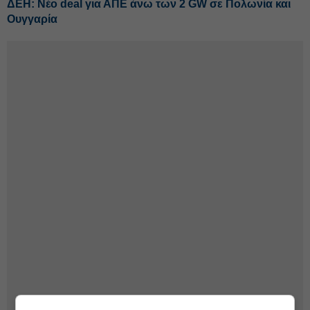
ΔΕΗ: Νέο deal για ΑΠΕ άνω των 2 GW σε Πολωνία και
Ουγγαρία