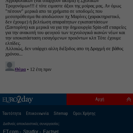
Αρχή
Ταυτότητα
Επικοινωνία
Sitemap
Οροι Χρήσης
Διεθνείς αποκλειστικές συνεργασίες:
FT.com
Stratfor
Factset