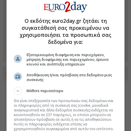
Ο εκδότης euro2day.gr ζητάει τη
συγκατάθεσή σας προκειμένου να
χρησιμοποιήσει τα προσωπικά σας
δεδομένα για:
Εξατομικευμένη διαφήμιση και περιεχόμενο,
μέτρηση διαφήμισης και περιεχομένου, έρευνα
κοινού και ανάπτυξη υπηρεσιών
Προσθέστε το euro2day.gr στο Discover
Αποθήκευση ή/και πρόσβαση στα δεδομένα μιας
συσκευής
Μάθετε περισσότερα
Θα γίνει επεξεργασία των προσωπικών σας δεδομένων και
οι πληροφορίες από τη συσκευή σας (cookie, μοναδικά
αναγνωριστικά και άλλα δεδομένα συσκευής) ενδέχεται να
κοινοποιηθούν σε 237 παρόχους, οι οποίοι μπορούν να
αποκτήσουν πρόσβαση σε αυτές ή να τις αποθηκεύσουν.
Αυτές οι πληροφορίες ενδέχεται επίσης να
χρησιμοποιηθούν συγκεκριμένα από αυτόν τον ιστότοπο.