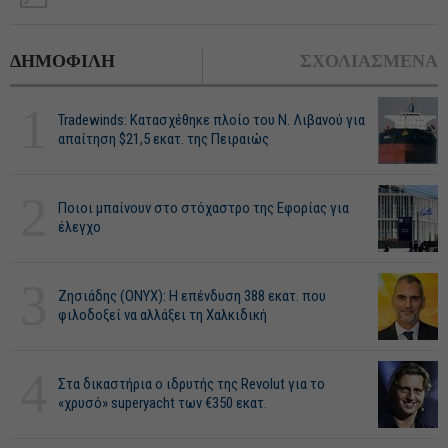
ΔΗΜΟΦΙΛΗ
ΣΧΟΛΙΑΣΜΕΝΑ
1
Tradewinds: Κατασχέθηκε πλοίο του Ν. Λιβανού για
απαίτηση $21,5 εκατ. της Πειραιώς
2
Ποιοι μπαίνουν στο στόχαστρο της Εφορίας για
έλεγχο
3
Ζησιάδης (ONYX): Η επένδυση 388 εκατ. που
φιλοδοξεί να αλλάξει τη Χαλκιδική
4
Στα δικαστήρια ο ιδρυτής της Revolut για το
«χρυσό» superyacht των €350 εκατ.