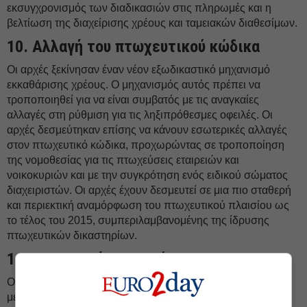
εκσυγχρονισμός των διαδικασιών στις πληρωμές και η
βελτίωση της διαχείρισης χρέους και ταμειακών διαθεσίμων.
10. Αλλαγή του πτωχευτικού κώδικα
Οι αρχές ξεκίνησαν έναν νέον εξωδικαστικό μηχανισμό
εκκαθάρισης χρέους. Ο μηχανισμός αυτός πρέπει να
τροποποιηθεί για να είναι συμβατός με τις αναγκαίες
αλλαγές στη ρύθμιση για τις ληξιπρόθεσμες οφειλές. Οι
αρχές δεσμεύτηκαν επίσης να κάνουν εσωτερικές αλλαγές
στον πτωχευτικό κώδικα, προχωρώντας σε τροποποίηση
της νομοθεσίας για τις πτωχεύσεις εταιρειών και
νοικοκυριών και με την συγκρότηση ενός ειδικού σώματος
διαχειριστών. Οι αρχές έχουν δεσμευτεί σε μια πιο σταθερή
και περιεκτική αναμόρφωση του πτωχευτικού πλαισίου ως
το τέλος του 2015, συμπεριλαμβανομένης της ίδρυσης
πτωχευτικών δικαστηρίων.
11. Δικαστική μεταρρύθμιση
Οι αρχές έχουν δεσμευτεί στην προώθηση μιας μεγάλης
μεταρρύθμισης του κώδικα πολιτικής δικονομίας.