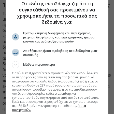
Ο εκδότης euro2day.gr ζητάει τη
12. Μεταρρυθμίσεις στην αγορά εργασίας
συγκατάθεσή σας προκειμένου να
Το πρόγραμμα περιείχε δεσμεύσεις για την νομοθέτηση
χρησιμοποιήσει τα προσωπικά σας
μεταρρυθμίσεων του πλαισίου συλλογικών απολύσεων,
δεδομένα για:
εφόσον υπάρχουν αμφιβολίες ότι το υπάρχον σύστημα
οδηγεί στα καλύτερα αποτελέσματα με δραστικό, αξιόπιστο
Εξατομικευμένη διαφήμιση και περιεχόμενο,
και στέρεο τρόπο, καθώς και για την νομοθέτηση των
μέτρηση διαφήμισης και περιεχομένου, έρευνα
κοινού και ανάπτυξη υπηρεσιών
αναγκαίων μεταρρυθμίσεων του πλαισίου συλλογικής
δράσης. Οι συζητήσεις είναι διαρκείς για την
Αποθήκευση ή/και πρόσβαση στα δεδομένα μιας
αποτελεσματικότητα του σημερινού πλαισίου ομαδικών
συσκευής
απολύσεων. Οι αρχές δεσμεύτηκαν να χειριστούν τις
διαφωνίες για τις μισθολογικές αμοιβές μέσα από μια
Μάθετε περισσότερα
διαδικασία fast-track, αντί για την τροποποίηση της
Θα γίνει επεξεργασία των προσωπικών σας δεδομένων και
νομοθεσίας. Πρότειναν την τροποποίηση της νομοθεσίας για
οι πληροφορίες από τη συσκευή σας (cookie, μοναδικά
τις δράσεις των συνδικάτων, μεταξύ άλλων τον
αναγνωριστικά και άλλα δεδομένα συσκευής) ενδέχεται να
κοινοποιηθούν σε 237 παρόχους, οι οποίοι μπορούν να
εκσυγχρονισμό της διαδικασίας σχετικά με την απόφαση και
αποκτήσουν πρόσβαση σε αυτές ή να τις αποθηκεύσουν.
την ανακοίνωση των απεργιών και τις αμοιβές των
Αυτές οι πληροφορίες ενδέχεται επίσης να
συνδικαλιστών. Δεσμεύτηκαν επίσης να «εξαφανίσουν»
χρησιμοποιηθούν συγκεκριμένα από αυτόν τον ιστότοπο.
Εμείς και οι συνεργάτες μας ενδέχεται να χρησιμοποιούμε
ορισμένους υπερβολικούς περιορισμούς στην αγορά
ακριβή δεδομένα γεωγραφικής τοποθεσίας.
Λίστα
εργασίας. Όλες αυτές οι προτάσεις είναι υπό συζήτηση.
συνεργατών.