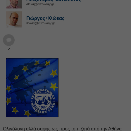
alexa@euro2day.gr
Γιώργος Φλώκας
flokas@euro2day.gr
2
Ολιγόλογη αλλά σαφής ως προς το τι ζητά από την Αθήνα