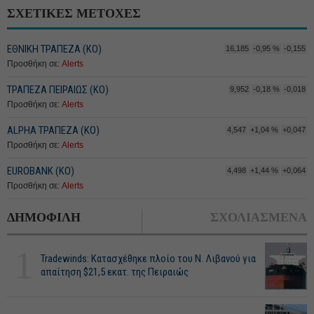
ΣΧΕΤΙΚΕΣ ΜΕΤΟΧΕΣ
ΕΘΝΙΚΗ ΤΡΑΠΕΖΑ (KO)
16,185
-0,95 %
-0,155
Προσθήκη σε:
Alerts
ΤΡΑΠΕΖΑ ΠΕΙΡΑΙΩΣ (ΚΟ)
9,952
-0,18 %
-0,018
Προσθήκη σε:
Alerts
ALPHA ΤΡΑΠΕΖΑ (ΚΟ)
4,547
+1,04 %
+0,047
Προσθήκη σε:
Alerts
EUROBANK (ΚΟ)
4,498
+1,44 %
+0,064
Προσθήκη σε:
Alerts
ΔΗΜΟΦΙΛΗ
ΣΧΟΛΙΑΣΜΕΝΑ
1
Tradewinds: Κατασχέθηκε πλοίο του Ν. Λιβανού για
απαίτηση $21,5 εκατ. της Πειραιώς