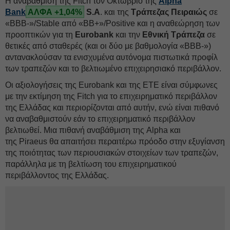
Η αναβάθμιση της Fitch τον Οκτώβριο της
Alpha
Bank
ΑΛΦΑ +1,04%
S.A
. και της
Τράπεζας Πειραιώς
σε
«BBB-»/Stable από «BB+»/Positive και η αναθεώρηση των
προοπτικών για τη
Eurobank
και την
Εθνική Τράπεζα
σε
θετικές από σταθερές (και οι δύο με βαθμολογία «BBB-»)
αντανακλούσαν τα ενισχυμένα αυτόνομα πιστωτικά προφίλ
των τραπεζών και το βελτιωμένο επιχειρησιακό περιβάλλον.
Οι αξιολογήσεις της Eurobank και της ΕΤΕ είναι σύμφωνες
με την εκτίμηση της Fitch για το επιχειρηματικό περιβάλλον
της Ελλάδας και περιορίζονται από αυτήν, ενώ είναι πιθανό
να αναβαθμιστούν εάν το επιχειρηματικό περιβάλλον
βελτιωθεί. Μια πιθανή αναβάθμιση της Alpha και
της Piraeus θα απαιτήσει περαιτέρω πρόοδο στην εξυγίανση
της ποιότητας των περιουσιακών στοιχείων των τραπεζών,
παράλληλα με τη βελτίωση του επιχειρηματικού
περιβάλλοντος της Ελλάδας.