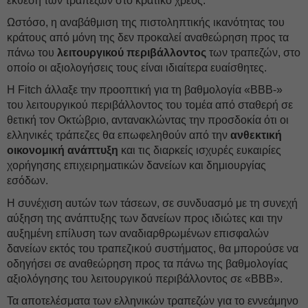
έκθεση των τραπεζών στο κρατικό χρέος.
Ωστόσο, η αναβάθμιση της πιστοληπτικής ικανότητας του
κράτους από μόνη της δεν προκαλεί αναθεώρηση προς τα
πάνω του
λειτουργικού περιβάλλοντος
των τραπεζών, στο
οποίο οι αξιολογήσεις τους είναι ιδιαίτερα ευαίσθητες.
Η Fitch άλλαξε την προοπτική για τη βαθμολογία «BBB-»
του λειτουργικού περιβάλλοντος του τομέα από σταθερή σε
θετική τον Οκτώβριο, αντανακλώντας την προσδοκία ότι οι
ελληνικές τράπεζες θα επωφεληθούν από την
ανθεκτική
οικονομική ανάπτυξη
και τις διαρκείς ισχυρές ευκαιρίες
χορήγησης επιχειρηματικών δανείων και δημιουργίας
εσόδων.
Η συνέχιση αυτών των τάσεων, σε συνδυασμό με τη συνεχή
αύξηση της ανάπτυξης των δανείων προς ιδιώτες και την
αυξημένη επίλυση των αναδιαρθρωμένων επισφαλών
δανείων εκτός του τραπεζικού συστήματος, θα μπορούσε να
οδηγήσει σε αναθεώρηση προς τα πάνω της βαθμολογίας
αξιολόγησης του λειτουργικού περιβάλλοντος σε «BBB».
Τα αποτελέσματα των ελληνικών τραπεζών για το εννεάμηνο