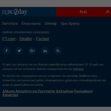
Αρχή
Ταυτότητα
Επικοινωνία
Sitemap
Οροι Χρήσης
Διεθνείς αποκλειστικές συνεργασίες:
FT.com
Stratfor
Factset
Οι τιμές των μετοχών και των δεικτών εμφανίζονται με καθυστέρηση 15’. Οι τιμές των
μετοχών και των ελληνικών δεικτών προέρχονται από την
InBroker
Το σύνολο του περιεχομένου και των υπηρεσιών του euro2day διατίθεται στους
επισκέπτες για προσωπική χρήση. Απαγορεύεται η χρήση και η επαναδημοσίευσή του
χωρίς τη γραπτή άδεια του εκδότη.
Δήλωση Απορρήτου και Προστασίας Δεδομένων Προσωπικού
Χαρακτήρα