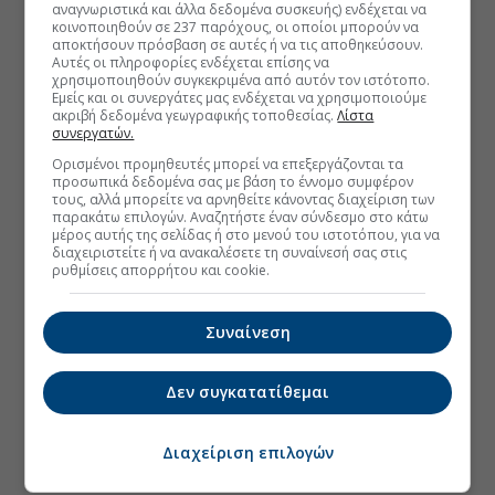
αναγνωριστικά και άλλα δεδομένα συσκευής) ενδέχεται να
κοινοποιηθούν σε 237 παρόχους, οι οποίοι μπορούν να
αποκτήσουν πρόσβαση σε αυτές ή να τις αποθηκεύσουν.
Αυτές οι πληροφορίες ενδέχεται επίσης να
χρησιμοποιηθούν συγκεκριμένα από αυτόν τον ιστότοπο.
Εμείς και οι συνεργάτες μας ενδέχεται να χρησιμοποιούμε
ακριβή δεδομένα γεωγραφικής τοποθεσίας.
Λίστα
συνεργατών.
Ορισμένοι προμηθευτές μπορεί να επεξεργάζονται τα
προσωπικά δεδομένα σας με βάση το έννομο συμφέρον
τους, αλλά μπορείτε να αρνηθείτε κάνοντας διαχείριση των
παρακάτω επιλογών. Αναζητήστε έναν σύνδεσμο στο κάτω
μέρος αυτής της σελίδας ή στο μενού του ιστοτόπου, για να
διαχειριστείτε ή να ανακαλέσετε τη συναίνεσή σας στις
ρυθμίσεις απορρήτου και cookie.
Συναίνεση
Δεν συγκατατίθεμαι
Διαχείριση επιλογών