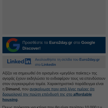
Προσθέστε το
Euro2day.gr
στο
Google
Discover!
Ακολουθήστε τη σελίδα του
Euro2day.gr
στο
Linkedin
Αξίζει να σημειωθεί ότι ορισμένοι «μεγάλοι παίκτες» της
αγοράς έχουν εκδηλώσει το ενδιαφέρον τους να επενδύσουν
στον συγκεκριμένο τομέα. Χαρακτηριστικό παράδειγμα είναι
η
Dimand,
που
ανακοίνωσε πριν από λίγες ημέρες ότι
δρομολογεί την πρώτη επένδυσή της στο
affordable
housing
.
Όμως πρόκειται για κτίρια που θα είναι περίπου 10.000 τ.μ.