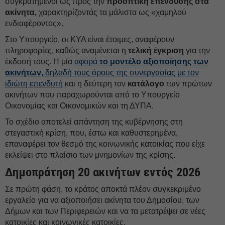
συγκρατημένοι ως προς την
προοπτική επένδυσης στα
ακίνητα,
χαρακτηρίζοντάς τα μάλιστα ως «χαμηλού
ενδιαφέροντος».
Στο Υπουργείο, οι ΚΥΑ είναι έτοιμες, αναφέρουν
πληροφορίες, καθώς αναμένεται η
τελική έγκριση
για την
έκδοσή τους. Η μία
αφορά
το μοντέλο αξιοποίησης των
ακινήτων,
δηλαδή τους όρους της συνεργασίας με τον
ιδιώτη επενδυτή
και η δεύτερη τον
κατάλογο
των πρώτων
ακινήτων που παραχωρούνται από το Υπουργείο
Οικονομίας και Οικονομικών και τη ΔΥΠΑ.
Το σχέδιο αποτελεί απάντηση της κυβέρνησης στη
στεγαστική κρίση, που, έστω και καθυστερημένα,
επαναφέρει τον θεσμό της κοινωνικής κατοικίας που είχε
εκλείψει στο πλαίσιο των μνημονίων της κρίσης.
Δημοπράτηση 20 ακινήτων εντός 2026
Σε πρώτη φάση, το κράτος αποκτά πλέον συγκεκριμένο
εργαλείο για να αξιοποιήσει ακίνητα του Δημοσίου, των
Δήμων και των Περιφερειών και να τα μετατρέψει σε νέες
κατοικίες και κοινωνικές κατοικίες.