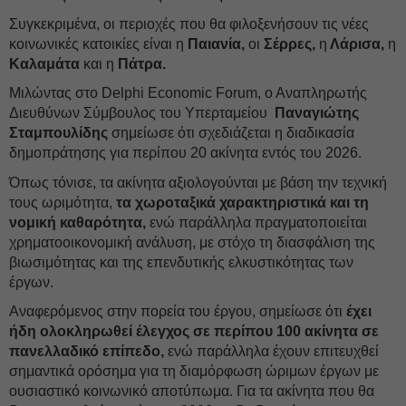
Συγκεκριμένα, οι περιοχές που θα φιλοξενήσουν τις νέες
κοινωνικές κατοικίες είναι η
Παιανία,
οι
Σέρρες,
η
Λάρισα,
η
Καλαμάτα
και η
Πάτρα.
Μιλώντας στο Delphi Economic Forum, ο Αναπληρωτής
Διευθύνων Σύμβουλος του Υπερταμείου
Παναγιώτης
Σταμπουλίδης
σημείωσε ότι σχεδιάζεται η διαδικασία
δημοπράτησης για περίπου 20 ακίνητα εντός του 2026.
Όπως τόνισε, τα ακίνητα αξιολογούνται με βάση την τεχνική
τους ωριμότητα,
τα χωροταξικά χαρακτηριστικά και τη
νομική καθαρότητα,
ενώ παράλληλα πραγματοποιείται
χρηματοοικονομική ανάλυση, με στόχο τη διασφάλιση της
βιωσιμότητας και της επενδυτικής ελκυστικότητας των
έργων.
Αναφερόμενος στην πορεία του έργου, σημείωσε ότι
έχει
ήδη ολοκληρωθεί έλεγχος σε περίπου 100 ακίνητα σε
πανελλαδικό επίπεδο,
ενώ παράλληλα έχουν επιτευχθεί
σημαντικά ορόσημα για τη διαμόρφωση ώριμων έργων με
ουσιαστικό κοινωνικό αποτύπωμα. Για τα ακίνητα που θα