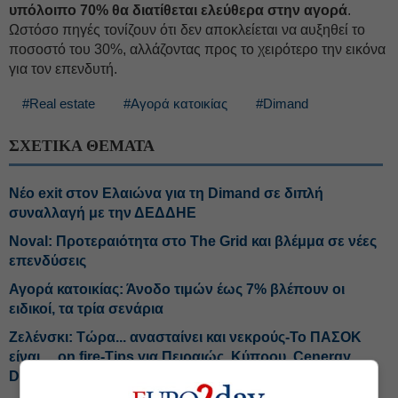
υπόλοιπο 70% θα διατίθεται ελεύθερα στην αγορά
.
Ωστόσο πηγές τονίζουν ότι δεν αποκλείεται να αυξηθεί το
ποσοστό του 30%, αλλάζοντας προς το χειρότερο την εικόνα
για τον επενδυτή.
#Real estate
#Αγορά κατοικίας
#Dimand
ΣΧΕΤΙΚΑ ΘΕΜΑΤΑ
Νέο exit στον Ελαιώνα για τη Dimand σε διπλή
συναλλαγή με την ΔΕΔΔΗΕ
Noval: Προτεραιότητα στο The Grid και βλέμμα σε νέες
επενδύσεις
Αγορά κατοικίας: Άνοδο τιμών έως 7% βλέπουν οι
ειδικοί, τα τρία σενάρια
Ζελένσκι: Τώρα... ανασταίνει και νεκρούς-Το ΠΑΣΟΚ
είναι… on fire-Tips για Πειραιώς, Κύπρου, Cenergy,
Dimand