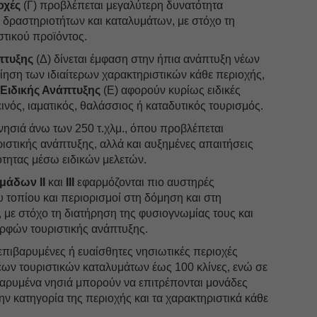
οχές
(Γ) προβλέπεται μεγαλύτερη δυνατότητα
 δραστηριοτήτων και καταλυμάτων, με στόχο τη
στικού προϊόντος.
πτυξης
(Δ) δίνεται έμφαση στην ήπια ανάπτυξη νέων
ίηση των ιδιαίτερων χαρακτηριστικών κάθε περιοχής,
 Ειδικής Ανάπτυξης
(Ε) αφορούν κυρίως ειδικές
νός, ιαματικός, θαλάσσιος ή καταδυτικός τουρισμός.
νησιά άνω των 250 τ.χλμ., όπου προβλέπεται
ιστικής ανάπτυξης, αλλά και αυξημένες απαιτήσεις
τητας μέσω ειδικών μελετών.
μάδων ΙΙ
και
ΙΙΙ
εφαρμόζονται πιο αυστηρές
 τοπίου και περιορισμοί στη δόμηση και στη
με στόχο τη διατήρηση της φυσιογνωμίας τους και
ρφών τουριστικής ανάπτυξης.
ο επιβαρυμένες ή ευαίσθητες νησιωτικές περιοχές
έων τουριστικών καταλυμάτων έως 100 κλίνες, ενώ σε
βαρυμένα νησιά μπορούν να επιτρέπονται μονάδες
ην κατηγορία της περιοχής και τα χαρακτηριστικά κάθε