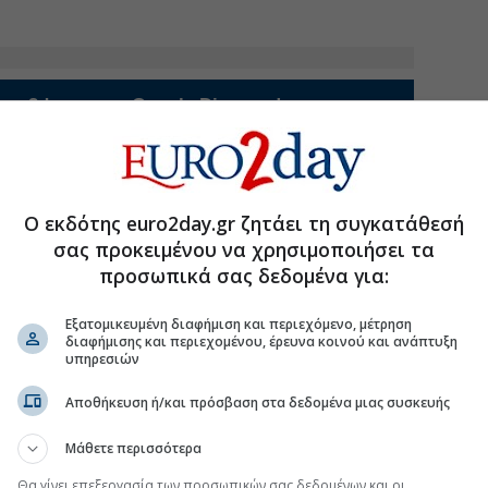
uro2day.gr
στο
Google Discover!
 εξελίξεις με την υπογραφη εγκυρότητας του Euro2day.gr
FOLLOW US
Ακολουθήστε τη σελίδα του
Euro2day.gr
στο
Linkedin
Ο εκδότης euro2day.gr ζητάει τη συγκατάθεσή
σας προκειμένου να χρησιμοποιήσει τα
ς,
προσωπικά σας δεδομένα για:
υξης και
Εξατομικευμένη διαφήμιση και περιεχόμενο, μέτρηση
κής Ανάπτυξης.
διαφήμισης και περιεχομένου, έρευνα κοινού και ανάπτυξη
υπηρεσιών
κότερη κατηγοριοποίηση για τις
νησιωτικές
ς Κρήτης και της Εύβοιας- κατηγοριοποιούνται
Αποθήκευση ή/και πρόσβαση στα δεδομένα μιας συσκευής
τους σε
τρεις διακριτές ομάδες
, με διαφορετικές
τυξης για την κάθε ομάδα. Ειδικότερα, η Ομάδα Ι
Μάθετε περισσότερα
 άνω των 250 τ.χλμ., ενώ οι μικρότερες νησιωτικές
μενες ομάδες με πιο εξειδικευμένες προβλέψεις και
Θα γίνει επεξεργασία των προσωπικών σας δεδομένων και οι