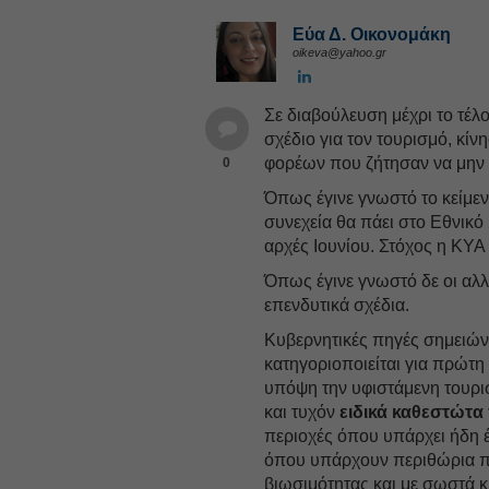
Εύα Δ. Οικονομάκη
oikeva@yahoo.gr
Σε διαβούλευση μέχρι το τέλ
σχέδιο για τον τουρισμό, κί
φορέων που ζήτησαν να μην 
0
Όπως έγινε γνωστό το κείμεν
συνεχεία θα πάει στο Εθνικ
αρχές Ιουνίου. Στόχος η ΚΥΑ 
Όπως έγινε γνωστό δε οι αλ
επενδυτικά σχέδια.
Κυβερνητικές πηγές σημειώνο
κατηγοριοποιείται για πρώτη
υπόψη την υφιστάμενη τουρισ
και τυχόν
ειδικά καθεστώτα
περιοχές όπου υπάρχει ήδη έ
όπου υπάρχουν περιθώρια πε
βιωσιμότητας και με σωστά κ