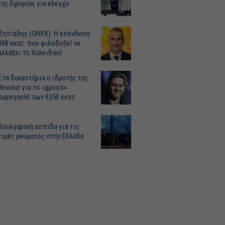
της Εφορίας για έλεγχο
Ζησιάδης (ONYX): Η επένδυση
388 εκατ. που φιλοδοξεί να
αλλάξει τη Χαλκιδική
Στα δικαστήρια ο ιδρυτής της
Revolut για το «χρυσό»
superyacht των €350 εκατ.
Βουλγαρική ασπίδα για τις
τιμές ρεύματος στην Ελλάδα