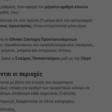
 ρύθμιση, που αφορά τον
μέγιστο αριθμό κλινών
γεθός τους.
λέπεται ότι στα πρώτα 25 μέτρα από την ακτογραμμή
ους προστασίας
, όπου επιτρέπονται μόνο έργα
για το
Εθνικό Σύστημα Προστατευόμενων
 παραδοσιακούς και εγκαταλελειμμένους οικισμούς,
 χώρους, μνημεία και ιστορικούς τόπους.
 έκανε ο
Σταύρος Παπασταύρου
μαζί με την
Ολγα
νται οι περιοχές
νεται με βάση την ένταση του τουριστικού
ρίως υπόψη τον αριθμό των τουριστικών κλινών σε
 μόνιμο πληθυσμό κάθε Δημοτικής Ενότητας.
 περιοχές διακρίνονται σε πέντε κατηγορίες:
νάπτυξης,