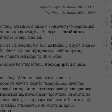
Δημοσιεύθηκε:
11 Μαΐου 2026 - 13:39
Τελ. Ενημ.:
11 Μαΐου 2026 - 14:06
3
ος του μήνα έβαλε σήμερα η κυβέρνηση το χωροταξικό
νηση που προφανώς σχετίζεται με τις
αντιδράσεις
υπάρξουν αιφνιδιασμοί.
4
ο θα είναι αναρτημένο έως
25 Μαΐου
για σχόλια και εν
ό Συμβούλιο Χωροταξίας για γνωμοδότηση έως τις
να δημοσιευτεί μέχρι τις 30 Ιουνίου.
5
λαγές δεν θα επηρεάσουν
προχωρημένα
σήμερα
υν ότι με βάση το πλαίσιο η επικράτεια
 φορά σε πέντε διακριτές περιοχές, λαμβάνοντας
τική δραστηριότητα, τα γεωγραφικα χαρακτηριστικά
 προστασίας.
Μεγαλύτερη προστασία θα δίνεται σε
ντονη πίεση, ενώ η τουριστική ανάπτυξη σε περιοχές
ραιτέρω επενδύσεων θα γίνεται με όρους
ίνητρα.