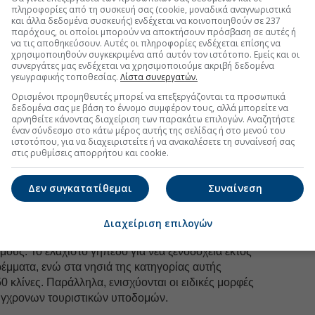
πληροφορίες από τη συσκευή σας (cookie, μοναδικά αναγνωριστικά
ασίας του τοπίου και του περιβάλλοντος.
και άλλα δεδομένα συσκευής) ενδέχεται να κοινοποιηθούν σε 237
παρόχους, οι οποίοι μπορούν να αποκτήσουν πρόσβαση σε αυτές ή
χών σε ζώνες Α–Ε και των νησιών σε Ομάδες Ι–ΙΙΙ
να τις αποθηκεύσουν. Αυτές οι πληροφορίες ενδέχεται επίσης να
ρους με τους οποίους μπορεί να αναπτυχθεί ο
χρησιμοποιηθούν συγκεκριμένα από αυτόν τον ιστότοπο. Εμείς και οι
συνεργάτες μας ενδέχεται να χρησιμοποιούμε ακριβή δεδομένα
 Επηρεάζει το είδος των τουριστικών επενδύσεων που
γεωγραφικής τοποθεσίας.
Λίστα συνεργατών.
α αρτιότητας για νέα ξενοδοχεία, τη μέγιστη
Ορισμένοι προμηθευτές μπορεί να επεξεργάζονται τα προσωπικά
ώς και τους όρους προστασίας του φυσικού
δεδομένα σας με βάση το έννομο συμφέρον τους, αλλά μπορείτε να
τερης φυσιογνωμίας κάθε περιοχής.
αρνηθείτε κάνοντας διαχείριση των παρακάτω επιλογών. Αναζητήστε
έναν σύνδεσμο στο κάτω μέρος αυτής της σελίδας ή στο μενού του
 Ανάπτυξης
(Α), δηλαδή σε περιοχές με πολύ υψηλή
ιστοτόπου, για να διαχειριστείτε ή να ανακαλέσετε τη συναίνεσή σας
ι προτεραιότητα κυρίως στην αναβάθμιση και τον
στις ρυθμίσεις απορρήτου και cookie.
καταλυμάτων, με αυστηρότερους όρους για τη
 μονάδων. Για νέα ξενοδοχεία σε εκτός σχεδίου
Δεν συγκατατίθεμαι
Συναίνεση
ιστον 16 στρέμματα. Στα νησιά της κατηγορίας αυτής
ς 100 κλίνες για νέα τουριστικά καταλύματα.
Διαχείριση επιλογών
ς
(Β) διατηρείται η έμφαση στην ποιοτική αναβάθμιση,
μούς. Το ελάχιστο γήπεδο για νέα ξενοδοχεία εκτός
ρέμματα, ενώ στα νησιά της κατηγορίας αυτής
0 κλίνες. Παράλληλα, ενισχύονται οι ειδικές μορφές
σύγχρονων τουριστικών υποδομών.