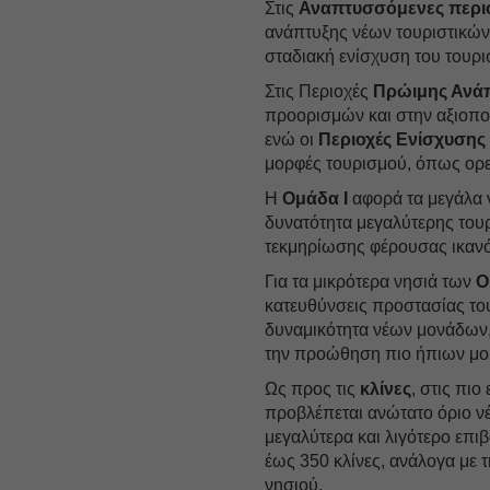
Στις
Αναπτυσσόμενες περι
ανάπτυξης νέων τουριστικών
σταδιακή ενίσχυση του τουρι
Στις Περιοχές
Πρώιμης Ανά
προορισμών και στην αξιοπο
ενώ οι
Περιοχές Ενίσχυσης
μορφές τουρισμού, όπως ορει
Η
Ομάδα Ι
αφορά τα μεγάλα 
δυνατότητα μεγαλύτερης τουρ
τεκμηρίωσης φέρουσας ικανό
Για τα μικρότερα νησιά των
Ο
κατευθύνσεις προστασίας του
δυναμικότητα νέων μονάδων, 
την προώθηση πιο ήπιων μο
Ως προς τις
κλίνες
, στις πι
προβλέπεται ανώτατο όριο ν
μεγαλύτερα και λιγότερο επι
έως 350 κλίνες, ανάλογα με τ
νησιού.