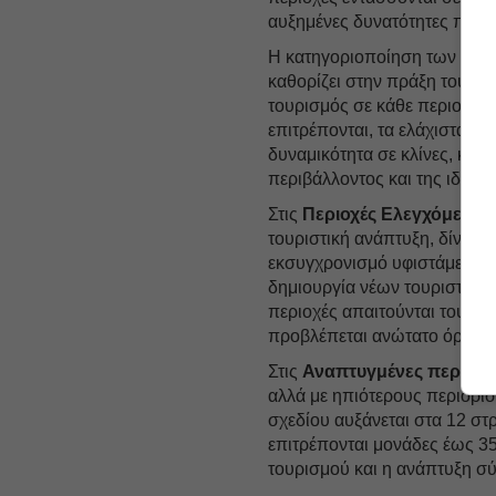
αυξημένες δυνατότητες προστ
Η κατηγοριοποίηση των περιο
καθορίζει στην πράξη τους ό
τουρισμός σε κάθε περιοχή.
επιτρέπονται, τα ελάχιστα όρι
δυναμικότητα σε κλίνες, καθ
περιβάλλοντος και της ιδιαί
Στις
Περιοχές Ελεγχόμενης
τουριστική ανάπτυξη, δίνετα
εκσυγχρονισμό υφιστάμενων 
δημιουργία νέων τουριστικών
περιοχές απαιτούνται τουλάχ
προβλέπεται ανώτατο όριο έω
Στις
Αναπτυγμένες περιοχέ
αλλά με ηπιότερους περιορισ
σχεδίου αυξάνεται στα 12 στ
επιτρέπονται μονάδες έως 35
τουρισμού και η ανάπτυξη 