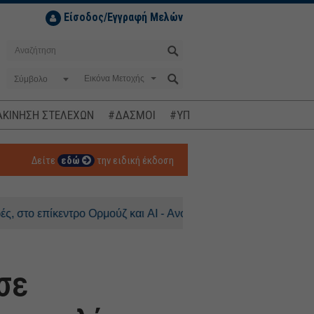
Είσοδος/Εγγραφή Μελών
Σύμβολο
ΚΙΝΗΣΗ ΣΤΕΛΕΧΩΝ
#ΔΑΣΜΟΙ
#ΥΠΟΚΛΟΠΕΣ
#ΠΛΗΘΩΡΙΣΜ
Δείτε
εδώ
την ειδική έκδοση
εντρο Ορμούζ και AI - Ανοδος 0,3% για τον DAX
σε