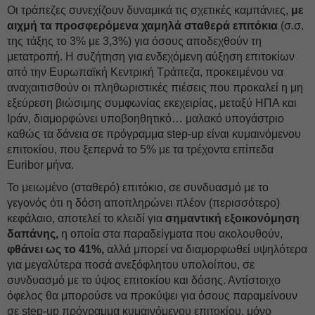
Οι τράπεζες συνεχίζουν δυναμικά τις σχετικές καμπάνιες,
με
αιχμή τα προσφερόμενα χαμηλά σταθερά επιτόκια
(σ.σ.
της τάξης το 3% με 3,3%) για όσους αποδεχθούν τη
μετατροπή. Η συζήτηση για ενδεχόμενη αύξηση επιτοκίων
από την Ευρωπαϊκή Κεντρική Τράπεζα, προκειμένου να
αναχαιτισθούν οι πληθωριστικές πιέσεις που προκαλεί η μη
εξεύρεση βιώσιμης συμφωνίας εκεχειρίας, μεταξύ ΗΠΑ και
Ιράν, διαμορφώνει υποβοηθητικό… μαλακό υπογάστριο
καθώς τα δάνεια σε πρόγραμμα step-up είναι κυμαινόμενου
επιτοκίου, που ξεπερνά το 5% με τα τρέχοντα επίπεδα
Euribor μήνα.
Το μειωμένο (σταθερό) επιτόκιο, σε συνδυασμό με το
γεγονός ότι η δόση αποπληρώνει πλέον (περισσότερο)
κεφάλαιο, αποτελεί το κλειδί για
σημαντική εξοικονόμηση
δαπάνης,
η οποία στα παραδείγματα που ακολουθούν,
φθάνει ως το 41%,
αλλά μπορεί να διαμορφωθεί υψηλότερα
για μεγαλύτερα ποσά ανεξόφλητου υπολοίπου, σε
συνδυασμό με το ύψος επιτοκίου και δόσης. Αντίστοιχο
όφελος θα μπορούσε να προκύψει για όσους παραμείνουν
σε step-up πρόγραμμα κυμαινόμενου επιτοκίου, μόνο