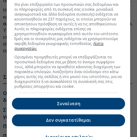
δανειολήπτες εξυπηρετούν κανονικά τις (μειωμένες) δόσεις.
Θα γίνει επεξεργασία των προσωπικών σας δεδομένων και
οι πληροφορίες από τη συσκευή σας (cookie, μοναδικά
Η «θεραπεία» των εν λόγω δανείων θα απαιτήσει χρόνο
αναγνωριστικά και άλλα δεδομένα συσκευής) ενδέχεται να
καθώς θα ξεκινήσει όταν
η κλιμάκωση της δόσης
κοινοποιηθούν σε 237 παρόχους, οι οποίοι μπορούν να
οδηγήσει στην αποπληρωμή ικανού μέρους κεφαλαίου.
αποκτήσουν πρόσβαση σε αυτές ή να τις αποθηκεύσουν.
Αυτές οι πληροφορίες ενδέχεται επίσης να
Υπό το παραπάνω πρίσμα, εκτιμάται ότι οι τράπεζες θα
χρησιμοποιηθούν συγκεκριμένα από αυτόν τον ιστότοπο.
επιχειρήσουν να τιτλοποιήσουν/πωλήσουν τις απαιτήσεις
Εμείς και οι συνεργάτες μας ενδέχεται να χρησιμοποιούμε
ακριβή δεδομένα γεωγραφικής τοποθεσίας.
Λίστα
από τα παραπάνω δάνεια εντός της διετίας 2027-28 και
συνεργατών.
εφόσον το επιτρέπουν οι συνθήκες αγορών.
Ορισμένοι προμηθευτές μπορεί να επεξεργάζονται τα
προσωπικά δεδομένα σας με βάση το έννομο συμφέρον
#Ελληνικές τράπεζες
#Στεγαστικά δάνεια
τους, αλλά μπορείτε να αρνηθείτε κάνοντας διαχείριση των
παρακάτω επιλογών. Αναζητήστε έναν σύνδεσμο στο κάτω
ΣΧΕΤΙΚΑ ΘΕΜΑΤΑ
μέρος αυτής της σελίδας ή στο μενού του ιστοτόπου, για να
διαχειριστείτε ή να ανακαλέσετε τη συναίνεσή σας στις
ρυθμίσεις απορρήτου και cookie.
Οι υψηλές τιμές ακινήτων «παγώνουν» τα στεγαστικά
δάνεια
Συναίνεση
Στεγαστικά: Γιατί οι δανειολήπτες κλειδώνουν επιτόκια
για 5 και 10 χρόνια
Δεν συγκατατίθεμαι
Πόσο «φθηνές» είναι τώρα οι ελληνικές τράπεζες
Πώς τα «κόκκινα» δάνεια αλλάζουν την αγορά
Διαχείριση επιλογών