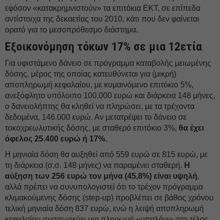
εφόσον «κατακρημνιστούν» τα επιτόκια ΕΚΤ, σε επίπεδα
αντίστοιχα της δεκαετίας του 2010, κάτι που δεν φαίνεται
ορατό για το μεσοπρόθεσμο διάστημα.
Εξοικονόμηση τόκων 17% σε μια 12ετία
Για υφιστάμενο δάνειο σε πρόγραμμα καταβολής μειωμένης
δόσης, μέρος της οποίας κατευθύνεται για (μικρή)
αποπληρωμή κεφαλαίου, με κυμαινόμενο επιτόκιο 5%,
ανεξόφλητο υπόλοιπο 100.000 ευρώ και διάρκεια 148 μήνες,
ο δανειολήπτης θα κληθεί να πληρώσει, με τα τρέχοντα
δεδομένα, 146.000 ευρώ. Αν μετατρέψει το δάνειο σε
τοκοχρεωλυτικής δόσης, με σταθερό επιτόκιο 3%,
θα έχει
όφελος 25.400 ευρώ ή 17%.
Η μηνιαία δόση θα αυξηθεί από 559 ευρώ σε 815 ευρώ, με
τη διάρκεια (σ.σ. 148 μήνες) να παραμένει σταθερή.
Η
αύξηση των 256 ευρώ τον μήνα (45,8%) είναι υψηλή
,
αλλά πρέπει να συνυπολογιστεί ότι το τρέχον πρόγραμμα
κλιμακούμενης δόσης (step-up) προβλέπει σε βάθος χρόνου
τελική μηνιαία δόση 837 ευρώ, ενώ η λειψή αποπληρωμή
κεφαλαίου συσσωρεύει μια πληρωμή «μπαλόνι» στο τέλος