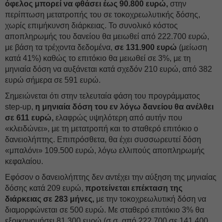
όφελος μπορεί να φθάσει έως 90.800 ευρώ,
στην
περίπτωση μετατροπής του σε τοκοχρεωλυτικής δόσης,
χωρίς επιμήκυνση διάρκειας. Το συνολικό κόστος
αποπληρωμής του δανείου θα μειωθεί από 222.700 ευρώ,
με βάση τα τρέχοντα δεδομένα,
σε 131.900 ευρώ
(μείωση
κατά 41%) καθώς το επιτόκιο θα μειωθεί σε 3%, με τη
μηνιαία δόση να αυξάνεται κατά σχεδόν 210 ευρώ, από 382
ευρώ σήμερα σε 591 ευρώ.
Σημειώνεται ότι στην τελευταία φάση του προγράμματος
step-up,
η μηνιαία δόση του εν λόγω δανείου θα ανέλθει
σε 611 ευρώ,
ελαφρώς υψηλότερη από αυτήν που
«κλειδώνει», με τη μετατροπή και το σταθερό επιτόκιο ο
δανειολήπτης. Επιπρόσθετα, θα έχει συσσωρευτεί δόση
«μπαλόνι» 109.500 ευρώ, λόγω ελλιπούς αποπληρωμής
κεφαλαίου.
Εφόσον ο δανειολήπτης δεν αντέχει την αύξηση της μηνιαίας
δόσης κατά 209 ευρώ,
προτείνεται επέκταση της
διάρκειας σε 283 μήνες,
με την τοκοχρεωλυτική δόση να
διαμορφώνεται σε 500 ευρώ. Με σταθερό επιτόκιο 3% θα
εξοικονομήσει 81.300 ευρώ (σ.σ. από 222.700 σε 141.400