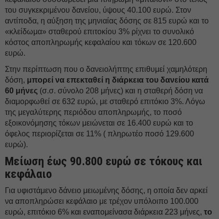
του συγκεκριμένου δανείου, ύψους 40.100 ευρώ. Στον
αντίποδα, η αύξηση της μηνιαίας δόσης σε 815 ευρώ και το
«κλείδωμα» σταθερού επιτοκίου 3% ρίχνει το συνολικό
κόστος αποπληρωμής κεφαλαίου και τόκων σε 120.600
ευρώ.
Στην περίπτωση που ο δανειολήπτης επιθυμεί χαμηλότερη
δόση,
μπορεί να επεκταθεί η διάρκεια του δανείου κατά
60 μήνες
(σ.σ. σύνολο 208 μήνες) και η σταθερή δόση να
διαμορφωθεί σε 632 ευρώ, με σταθερό επιτόκιο 3%. Λόγω
της μεγαλύτερης περιόδου αποπληρωμής, το ποσό
εξοικονόμησης τόκων μειώνεται σε 16.400 ευρώ και το
όφελος περιορίζεται σε 11% ( πληρωτέο ποσό 129.600
ευρώ).
Μείωση έως 90.800 ευρώ σε τόκους και
κεφάλαιο
Για υφιστάμενο δάνειο μειωμένης δόσης, η οποία δεν αρκεί
να αποπληρώσει κεφάλαιο με τρέχον υπόλοιπο 100.000
ευρώ, επιτόκιο 6% και εναπομείνασα διάρκεια 223 μήνες,
το