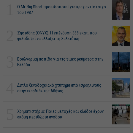
1
O Mr. Big Short προειδοποιεί για κραχ αντίστοιχο
του 1987
2
Ζησιάδης (ONYX): Η επένδυση 388 εκατ. που
φιλοδοξεί να αλλάξει τη Χαλκιδική
3
Βουλγαρική ασπίδα για τις τιμές ρεύματος στην
Ελλάδα
4
Διπλό ξενοδοχειακό χτύπημα από ισραηλινούς
στην «καρδιά» της Αθήνας
5
Χρηματιστήριο: Ποιες μετοχές και κλάδοι έχουν
ακόμη περιθώρια ανόδου