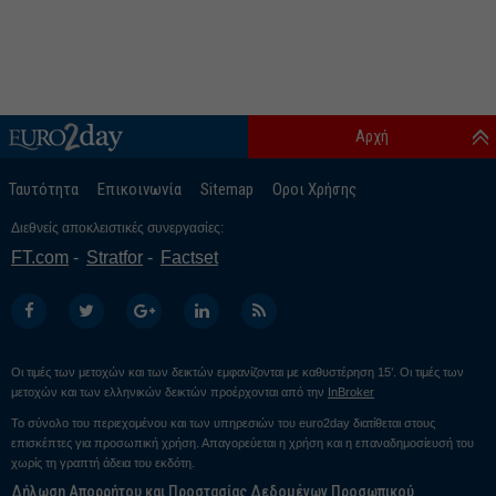
Αρχή
Ταυτότητα
Επικοινωνία
Sitemap
Οροι Χρήσης
Διεθνείς αποκλειστικές συνεργασίες:
FT.com
Stratfor
Factset
Οι τιμές των μετοχών και των δεικτών εμφανίζονται με καθυστέρηση 15’. Οι τιμές των
μετοχών και των ελληνικών δεικτών προέρχονται από την
InBroker
Το σύνολο του περιεχομένου και των υπηρεσιών του euro2day διατίθεται στους
επισκέπτες για προσωπική χρήση. Απαγορεύεται η χρήση και η επαναδημοσίευσή του
χωρίς τη γραπτή άδεια του εκδότη.
Δήλωση Απορρήτου και Προστασίας Δεδομένων Προσωπικού