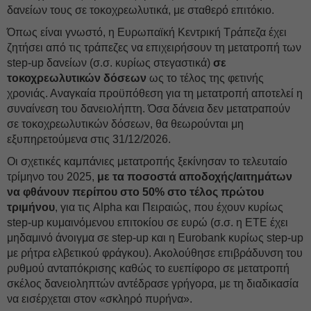
δανείων τους σε τοκοχρεωλυτικά, με σταθερό επιτόκιο.
Όπως είναι γνωστό, η Ευρωπαϊκή Κεντρική Τράπεζα έχει
ζητήσει από τις τράπεζες να επιχειρήσουν τη μετατροπή των
step-up δανείων (σ.σ. κυρίως στεγαστικά)
σε
τοκοχρεωλυτικών δόσεων
ως το τέλος της φετινής
χρονιάς. Αναγκαία προϋπόθεση για τη μετατροπή αποτελεί η
συναίνεση του δανειολήπτη. Όσα δάνεια δεν μετατραπούν
σε τοκοχρεωλυτικών δόσεων, θα θεωρούνται μη
εξυπηρετούμενα στις 31/12/2026.
Οι σχετικές καμπάνιες μετατροπής ξεκίνησαν το τελευταίο
τρίμηνο του 2025,
με τα ποσοστά αποδοχής/αιτημάτων
να φθάνουν περίπου στο 50% στο τέλος πρώτου
τριμήνου
, για τις Alpha και Πειραιώς, που έχουν κυρίως
step-up κυμαινόμενου επιτοκίου σε ευρώ (σ.σ. η ETE έχει
μηδαμινό άνοιγμα σε step-up και η Eurobank κυρίως step-up
με ρήτρα ελβετικού φράγκου). Ακολούθησε επιβράδυνση του
ρυθμού ανταπόκρισης καθώς το ευεπίφορο σε μετατροπή
σκέλος δανειοληπτών αντέδρασε γρήγορα, με τη διαδικασία
να εισέρχεται στον «σκληρό πυρήνα».