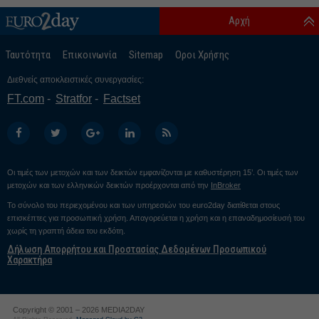
Αρχή
Ταυτότητα
Επικοινωνία
Sitemap
Οροι Χρήσης
Διεθνείς αποκλειστικές συνεργασίες:
FT.com
Stratfor
Factset
Οι τιμές των μετοχών και των δεικτών εμφανίζονται με καθυστέρηση 15’. Οι τιμές των
μετοχών και των ελληνικών δεικτών προέρχονται από την
InBroker
Το σύνολο του περιεχομένου και των υπηρεσιών του euro2day διατίθεται στους
επισκέπτες για προσωπική χρήση. Απαγορεύεται η χρήση και η επαναδημοσίευσή του
χωρίς τη γραπτή άδεια του εκδότη.
Δήλωση Απορρήτου και Προστασίας Δεδομένων Προσωπικού
Χαρακτήρα
Copyright © 2001 – 2026 MEDIA2DAY