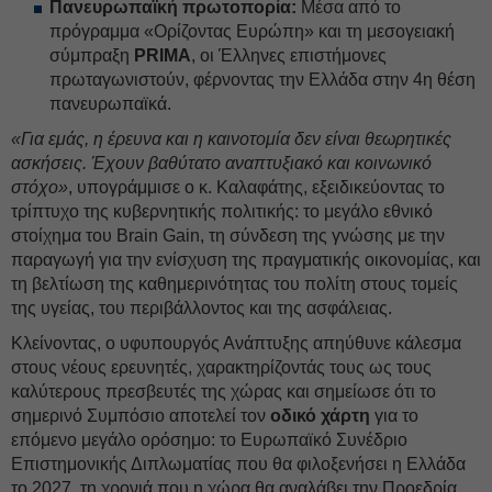
Πανευρωπαϊκή πρωτοπορία:
Μέσα από το
πρόγραμμα «Ορίζοντας Ευρώπη» και τη μεσογειακή
σύμπραξη
PRIMA
, οι Έλληνες επιστήμονες
πρωταγωνιστούν, φέρνοντας την Ελλάδα στην 4η θέση
πανευρωπαϊκά.
«Για εμάς, η έρευνα και η καινοτομία δεν είναι θεωρητικές
ασκήσεις. Έχουν βαθύτατο αναπτυξιακό και κοινωνικό
στόχο»
, υπογράμμισε ο κ. Καλαφάτης, εξειδικεύοντας το
τρίπτυχο της κυβερνητικής πολιτικής: το μεγάλο εθνικό
στοίχημα του Brain Gain, τη σύνδεση της γνώσης με την
παραγωγή για την ενίσχυση της πραγματικής οικονομίας, και
τη βελτίωση της καθημερινότητας του πολίτη στους τομείς
της υγείας, του περιβάλλοντος και της ασφάλειας.
Κλείνοντας, ο υφυπουργός Ανάπτυξης απηύθυνε κάλεσμα
στους νέους ερευνητές, χαρακτηρίζοντάς τους ως τους
καλύτερους πρεσβευτές της χώρας και σημείωσε ότι το
σημερινό Συμπόσιο αποτελεί τον
οδικό χάρτη
για το
επόμενο μεγάλο ορόσημο: το Ευρωπαϊκό Συνέδριο
Επιστημονικής Διπλωματίας που θα φιλοξενήσει η Ελλάδα
το 2027, τη χρονιά που η χώρα θα αναλάβει την Προεδρία