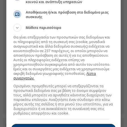
κοινού και ανάπτυξη υπηρεσιών
Αποθήκευση ή/και πρόσβαση στα δεδομένα μιας
συσκευής
Μάθετε περισσότερα
Θα γίνει επεξεργασία των προσωπικών σας δεδομένων και
οι πληροφορίες από τη συσκευή σας (cookie, μοναδικά
αναγνωριστικά και άλλα δεδομένα συσκευής) ενδέχεται να
κοινοποιηθούν σε 237 παρόχους, οι οποίοι μπορούν να
αποκτήσουν πρόσβαση σε αυτές ή να τις αποθηκεύσουν.
Αυτές οι πληροφορίες ενδέχεται επίσης να
χρησιμοποιηθούν συγκεκριμένα από αυτόν τον ιστότοπο.
Εμείς και οι συνεργάτες μας ενδέχεται να χρησιμοποιούμε
ακριβή δεδομένα γεωγραφικής τοποθεσίας.
Λίστα
συνεργατών.
Ορισμένοι προμηθευτές μπορεί να επεξεργάζονται τα
προσωπικά δεδομένα σας με βάση το έννομο συμφέρον
τους, αλλά μπορείτε να αρνηθείτε κάνοντας διαχείριση των
παρακάτω επιλογών. Αναζητήστε έναν σύνδεσμο στο κάτω
μέρος αυτής της σελίδας ή στο μενού του ιστοτόπου, για να
διαχειριστείτε ή να ανακαλέσετε τη συναίνεσή σας στις
ρυθμίσεις απορρήτου και cookie.
Προσθέστε το euro2day.gr στο Discover