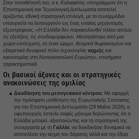
Στην τοποθέτησή του, ο κ. Καλαφάτης υπογράμμισε ότι η
Επιστημονική και Τεχνολογική Διπλωματία αποτελεί
οριζόντια, εθνική στρατηγική επιλογή, με τα συναρμόδια
υπουργεία να λειτουργούν ως ένας ενιαίος μηχανισμός
εξωστρέφειας.
«Η Ελλάδα δεν παρακολουθεί πλέον απλώς
τις εξελίξεις, τις συνδιαμορφώνει. Μετατράπηκε από μια
χώρα-υπόσχεση, σε έναν ώριμο, θεσμικά θωρακισμένο και
εξαιρετικά δυναμικό πόλο τεχνολογίας
αιχμής
και
καινοτομίας στη Νοτιοανατολική Ευρώπη»
, επισήμανε
χαρακτηριστικά.
Οι βασικοί άξονες και οι στρατηγικές
ανακοινώσεις της ομιλίας
Διεκδίκηση του μεσογειακού κέντρου:
Με αφορμή
την πρόσφατη υιοθέτηση της Ευρωπαϊκής Σύστασης
για την Επιστημονική Διπλωματία (29 Μαΐου 2026), ο
υφυπουργός έστειλε σαφές μήνυμα δηλώνοντας ότι η
Ελλάδα μπορεί, αξιοποιώντας και τη στρατηγική της
συνεργασία με τη
Γαλλία
, να διεκδικήσει δυναμικά να
αποτελέσει την αιχμή του δόρατος αλλά και την έδρα