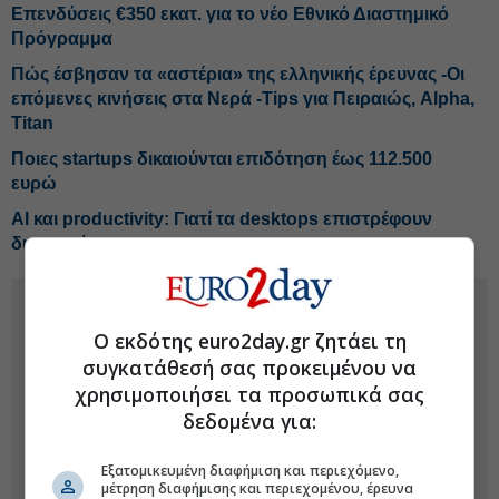
Επενδύσεις €350 εκατ. για το νέο Εθνικό Διαστημικό
Πρόγραμμα
Πώς έσβησαν τα «αστέρια» της ελληνικής έρευνας -Οι
επόμενες κινήσεις στα Νερά -Tips για Πειραιώς, Alpha,
Titan
Ποιες startups δικαιούνται επιδότηση έως 112.500
ευρώ
AI και productivity: Γιατί τα desktops επιστρέφουν
δυναμικά
Ο εκδότης euro2day.gr ζητάει τη
συγκατάθεσή σας προκειμένου να
χρησιμοποιήσει τα προσωπικά σας
δεδομένα για:
Εξατομικευμένη διαφήμιση και περιεχόμενο,
μέτρηση διαφήμισης και περιεχομένου, έρευνα