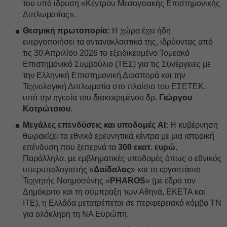
του υπό ίδρυση «Κέντρου Μεσογειακής Επιστημονικής
Διπλωματίας».
Θεσμική πρωτοπορία:
Η χώρα έχει ήδη
ενεργοποιήσει τα αντανακλαστικά της, ιδρύοντας από
τις 30 Απριλίου 2026 το εξειδικευμένο Τομεακό
Επιστημονικό Συμβούλιο (ΤΕΣ) για τις Συνέργειες με
την Ελληνική Επιστημονική Διασπορά και την
Τεχνολογική Διπλωματία στο πλαίσιο του ΕΣΕΤΕΚ,
υπό την ηγεσία του διακεκριμένου δρ.
Γιώργου
Κοτρώτσιου
.
Μεγάλες επενδύσεις και υποδομές AI:
Η κυβέρνηση
θωρακίζει τα εθνικά ερευνητικά κέντρα με μια ιστορική
επένδυση που ξεπερνά τα
300 εκατ. ευρώ.
Παράλληλα, με εμβληματικές υποδομές όπως ο εθνικός
υπερυπολογιστής «
Δαίδαλος
» και το εργοστάσιο
Τεχνητής Νοημοσύνης «
PHAROS
» (με έδρα τον
Δημόκριτο και τη σύμπραξη των Αθηνά, ΕΚΕΤΑ και
ΙΤΕ), η Ελλάδα μετατρέπεται σε περιφερειακό κόμβο ΤΝ
για ολόκληρη τη ΝΑ Ευρώπη.