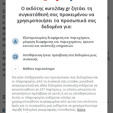
εστίασης με έμφαση στη χρήση τοπικών προϊόντων.
Ο εκδότης euro2day.gr ζητάει τη
Σύμφωνα με τη σχετική Μελέτη Περιβαλλοντικών
συγκατάθεσή σας προκειμένου να
Επιπτώσεων που έχει κατατεθεί για τη σχετική αδειοδότηση,
χρησιμοποιήσει τα προσωπικά σας
ο φυσικός ιαματικός πόρος του Λουτροχωρίου
έχει
δεδομένα για:
αναγνωριστεί ως ιαματικός
και χαρακτηρίζεται από
συγκεκριμένα φυσικοχημικά χαρακτηριστικά, με
Εξατομικευμένη διαφήμιση και περιεχόμενο,
θερμοκρασία περίπου 21°C και παροχή περίπου 18 κυβικά
μέτρηση διαφήμισης και περιεχομένου, έρευνα
μέτρα ανά ώρα.
κοινού και ανάπτυξη υπηρεσιών
Σημειωτέον ότι με απόφασή της η Αποκεντρωμένη Διοίκηση
Αποθήκευση ή/και πρόσβαση στα δεδομένα μιας
Μακεδονίας - Θράκης έκρινε τον φάκελο για την ΜΠΕ ελλιπή,
συσκευής
με τον φορέα ανάπτυξης του project να καλείται να
Μάθετε περισσότερα
συμπληρώσει στοιχεία προκειμένου να προχωρήσει η
περιβαλλοντική αδειοδότηση του έργου.
Θα γίνει επεξεργασία των προσωπικών σας δεδομένων και
οι πληροφορίες από τη συσκευή σας (cookie, μοναδικά
#Ελληνικά ξενοδοχεία
#Τουρισμός Ελλάδα
αναγνωριστικά και άλλα δεδομένα συσκευής) ενδέχεται να
κοινοποιηθούν σε 237 παρόχους, οι οποίοι μπορούν να
αποκτήσουν πρόσβαση σε αυτές ή να τις αποθηκεύσουν.
ΣΧΕΤΙΚΑ ΘΕΜΑΤΑ
Αυτές οι πληροφορίες ενδέχεται επίσης να
χρησιμοποιηθούν συγκεκριμένα από αυτόν τον ιστότοπο.
Εμείς και οι συνεργάτες μας ενδέχεται να χρησιμοποιούμε
ακριβή δεδομένα γεωγραφικής τοποθεσίας.
Λίστα
Επεσαν υπογραφές για το νέο χωροταξικό στον