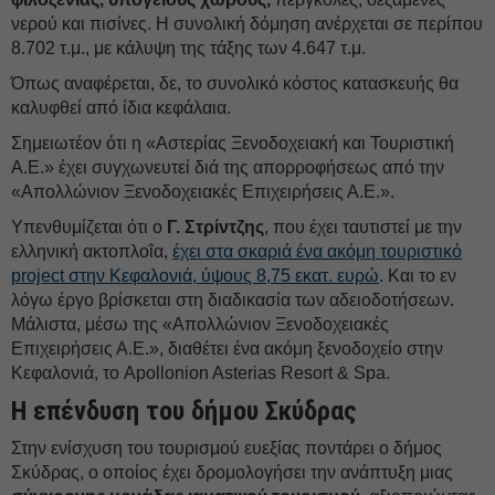
νερού και πισίνες. Η συνολική δόμηση ανέρχεται σε περίπου
8.702 τ.μ., με κάλυψη της τάξης των 4.647 τ.μ.
Όπως αναφέρεται, δε, το συνολικό κόστος κατασκευής θα
καλυφθεί από ίδια κεφάλαια.
Σημειωτέον ότι η «Αστερίας Ξενοδοχειακή και Τουριστική
Α.Ε.» έχει συγχωνευτεί διά της απορροφήσεως από την
«Απολλώνιον Ξενοδοχειακές Επιχειρήσεις Α.Ε.».
Υπενθυμίζεται ότι ο
Γ. Στρίντζης
, που έχει ταυτιστεί με την
ελληνική ακτοπλοΐα,
έχει στα σκαριά ένα ακόμη τουριστικό
project στην Κεφαλονιά, ύψους 8,75 εκατ. ευρώ
. Και το εν
λόγω έργο βρίσκεται στη διαδικασία των αδειοδοτήσεων.
Μάλιστα, μέσω της «Απολλώνιον Ξενοδοχειακές
Επιχειρήσεις Α.Ε.», διαθέτει ένα ακόμη ξενοδοχείο στην
Κεφαλονιά, το Apollonion Asterias Resort & Spa.
Η επένδυση του δήμου Σκύδρας
Στην ενίσχυση του τουρισμού ευεξίας ποντάρει ο δήμος
Σκύδρας, ο οποίος έχει δρομολογήσει την ανάπτυξη μιας