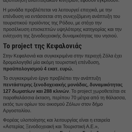
αξιοποίηση αναπτυξιακών κινήτρων, εφόσον εγκριθούν.
Η μονάδα προβλέπεται να λειτουργεί εποχικά, με την
επένδυση να εντάσσεται στη συνεχιζόμενη ανάπτυξη του
τουριστικού προϊόντος της Ρόδου, με στόχο την
προσέλκυση επισκεπτών υψηλότερης κατηγορίας και την
ενίσχυση της ξενοδοχειακής δυναμικότητας του νησιού.
Το project της Κεφαλονιάς
Στην Κεφαλονιά και συγκεκριμένα στην περιοχή Ζόλα έχει
δρομολογηθεί μία ακόμη τουριστική επένδυση,
προϋπολογισμού 4 εκατ. ευρώ.
Το συγκεκριμένο έργο προβλέπει την ανάπτυξη
πεντάστερης ξενοδοχειακής μονάδας, δυναμικότητας
127 δωματίων και 288 κλινών
. Το project χωροθετείται σε
παραθαλάσσια έκταση, περίπου 70 μέτρα από τη θάλασσα,
εκτός των ορίων του οικισμού Ζόλων στον δήμο
Αργοστολίου.
Φορέας υλοποίησης και λειτουργίας είναι η εταιρεία
«Αστερίας Ξενοδοχειακή και Τουριστική Α.Ε.»,