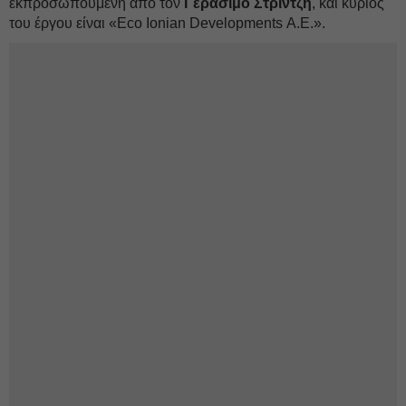
εκπροσωπούμενη από τον
Γεράσιμο Στρίντζη
, και κύριος
του έργου είναι «Eco Ionian Developments Α.Ε.».