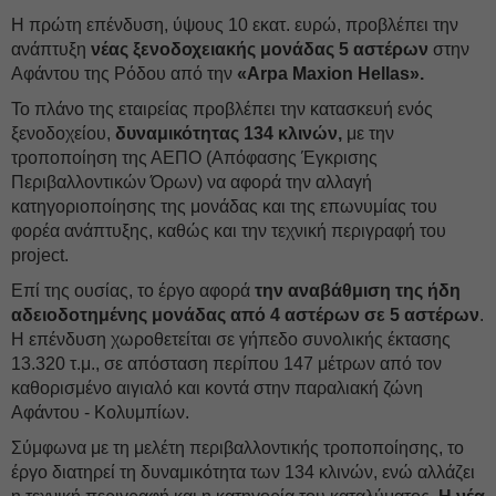
Η πρώτη επένδυση, ύψους 10 εκατ. ευρώ, προβλέπει την
ανάπτυξη
νέας ξενοδοχειακής μονάδας 5 αστέρων
στην
Αφάντου της Ρόδου από την
«Arpa Maxion Hellas».
Το πλάνο της εταιρείας προβλέπει την κατασκευή ενός
ξενοδοχείου,
δυναμικότητας 134 κλινών,
με την
τροποποίηση της ΑΕΠΟ (Απόφασης Έγκρισης
Περιβαλλοντικών Όρων) να αφορά την αλλαγή
κατηγοριοποίησης της μονάδας και της επωνυμίας του
φορέα ανάπτυξης, καθώς και την τεχνική περιγραφή του
project.
Επί της ουσίας, το έργο αφορά
την αναβάθμιση της ήδη
αδειοδοτημένης μονάδας από 4 αστέρων σε 5 αστέρων
.
Η επένδυση χωροθετείται σε γήπεδο συνολικής έκτασης
13.320 τ.μ., σε απόσταση περίπου 147 μέτρων από τον
καθορισμένο αιγιαλό και κοντά στην παραλιακή ζώνη
Αφάντου - Κολυμπίων.
Σύμφωνα με τη μελέτη περιβαλλοντικής τροποποίησης, το
έργο διατηρεί τη δυναμικότητα των 134 κλινών, ενώ αλλάζει