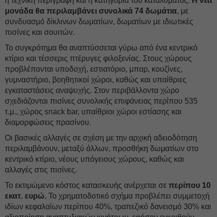
η τεχνική περιγραφή και η κατηγορία του καταλύματος.
Η νέα
μονάδα θα περιλαμβάνει συνολικά 74 δωμάτια
, με
συνδυασμό δίκλινων δωματίων, δωματίων με ιδιωτικές
πισίνες και σουιτών.
Το συγκρότημα θα αναπτύσσεται γύρω από ένα κεντρικό
κτίριο και τέσσερις πτέρυγες φιλοξενίας. Στους χώρους
προβλέπονται υποδοχή, εστιατόριο, μπαρ, κουζίνες,
γυμναστήριο, βοηθητικοί χώροι, καθώς και υπαίθριες
εγκαταστάσεις αναψυχής. Στον περιβάλλοντα χώρο
σχεδιάζονται πισίνες συνολικής επιφάνειας περίπου 535
τ.μ., χώρος snack bar, υπαίθριοι χώροι εστίασης και
διαμορφώσεις πρασίνου.
Οι βασικές αλλαγές σε σχέση με την αρχική αδειοδότηση
περιλαμβάνουν, μεταξύ άλλων, προσθήκη δωματίων στο
κεντρικό κτίριο, νέους υπόγειους χώρους, καθώς και
αλλαγές στις πισίνες.
Το εκτιμώμενο κόστος κατασκευής ανέρχεται σε
περίπου 10
εκατ. ευρώ.
Το χρηματοδοτικό σχήμα προβλέπει συμμετοχή
ιδίων κεφαλαίων περίπου 40%, τραπεζικό δανεισμό 30% και