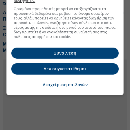
συνεργατών.
τουρισμό, τρεις αλλαγές
Ορισμένοι προμηθευτές μπορεί να επεξεργάζονται τα
Αυγουστιάτικη έξοδος: Αυξημένη κίνηση στο λιμάνι του
προσωπικά δεδομένα σας με βάση το έννομο συμφέρον
τους, αλλά μπορείτε να αρνηθείτε κάνοντας διαχείριση των
Πειραιά
παρακάτω επιλογών. Αναζητήστε έναν σύνδεσμο στο κάτω
μέρος αυτής της σελίδας ή στο μενού του ιστοτόπου, για να
Ξεκινά επένδυση 60 εκατ. ευρώ της «H Hotels
διαχειριστείτε ή να ανακαλέσετε τη συναίνεσή σας στις
Collection» στη Ρόδο
ρυθμίσεις απορρήτου και cookie.
MINOAN LINES: Έως 50% έκπτωση για ταξίδια στη
Μήλο
Συναίνεση
Δεν συγκατατίθεμαι
Διαχείριση επιλογών