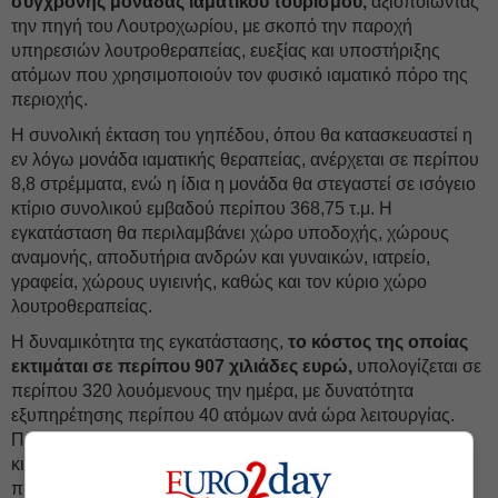
σύγχρονης μονάδας ιαματικού τουρισμού,
αξιοποιώντας
την πηγή του Λουτροχωρίου, με σκοπό την παροχή
υπηρεσιών λουτροθεραπείας, ευεξίας και υποστήριξης
ατόμων που χρησιμοποιούν τον φυσικό ιαματικό πόρο της
περιοχής.
Η συνολική έκταση του γηπέδου, όπου θα κατασκευαστεί η
εν λόγω μονάδα ιαματικής θεραπείας, ανέρχεται σε περίπου
8,8 στρέμματα, ενώ η ίδια η μονάδα θα στεγαστεί σε ισόγειο
κτίριο συνολικού εμβαδού περίπου 368,75 τ.μ. Η
εγκατάσταση θα περιλαμβάνει χώρο υποδοχής, χώρους
αναμονής, αποδυτήρια ανδρών και γυναικών, ιατρείο,
γραφεία, χώρους υγιεινής, καθώς και τον κύριο χώρο
λουτροθεραπείας.
Η δυναμικότητα της εγκατάστασης,
το κόστος της οποίας
εκτιμάται σε περίπου 907 χιλιάδες ευρώ,
υπολογίζεται σε
περίπου 320 λουόμενους την ημέρα, με δυνατότητα
εξυπηρέτησης περίπου 40 ατόμων ανά ώρα λειτουργίας.
Παράλληλα, προβλέπονται υπηρεσίες υδροθεραπείας,
κινησιοθεραπείας, μασάζ, φυσικοθεραπευτικές υπηρεσίες,
προγράμματα άσκησης, ιατρική υποστήριξη και υπηρεσίες