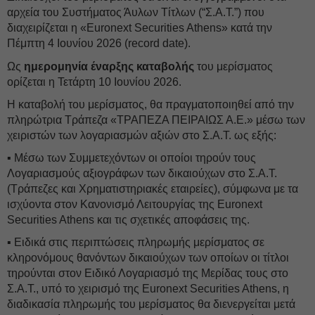
αρχεία του Συστήματος Άυλων Τίτλων (“Σ.Α.Τ.”) που
διαχειρίζεται η «Euronext Securities Athens» κατά την
Πέμπτη 4 Ιουνίου 2026 (record date).
Ως
ημερομηνία έναρξης καταβολής
του μερίσματος
ορίζεται η Τετάρτη 10 Ιουνίου 2026.
Η καταβολή του μερίσματος, θα πραγματοποιηθεί από την
πληρώτρια Τράπεζα «ΤΡΑΠΕΖΑ ΠΕΙΡΑΙΩΣ Α.Ε.» μέσω των
χειριστών των λογαριασμών αξιών στο Σ.Α.Τ. ως εξής:
▪ Μέσω των Συμμετεχόντων οι οποίοι τηρούν τους
Λογαριασμούς αξιογράφων των δικαιούχων στο Σ.Α.Τ.
(Τράπεζες και Χρηματιστηριακές εταιρείες), σύμφωνα με τα
ισχύοντα στον Κανονισμό Λειτουργίας της Euronext
Securities Athens και τις σχετικές αποφάσεις της.
▪ Ειδικά στις περιπτώσεις πληρωμής μερίσματος σε
κληρονόμους θανόντων δικαιούχων των οποίων οι τίτλοι
τηρούνται στον Ειδικό Λογαριασμό της Μερίδας τους στο
Σ.Α.Τ., υπό το χειρισμό της Euronext Securities Athens, η
διαδικασία πληρωμής του μερίσματος θα διενεργείται μετά