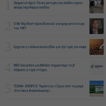
1
Χρηματιστήριο: Ποιες μετοχές και κλάδοι έχουν
ακόμη περιθώρια ανόδου
2
O Mr. Big Short προειδοποιεί για κραχ αντίστοιχο
του 1987
3
Ερχεται η «τέλεια καταιγίδα» για την τιμή του καφέ
4
NBG Securities για Metlen: Ισχυρότερο το β'
εξάμηνο, η τιμή-στόχος
5
ΤΕΧΑΝ- ENVIPCO: Τεράστιος τζίρος από τα μικρά
«Σπιτάκια Ανακύκλωσης»