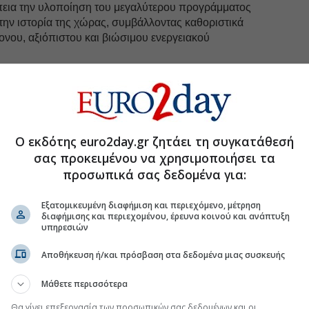
εια την υλοποίηση του μεγαλύτερου προγράμματος
ην ιστορία της χώρας, συμβάλλοντας καθοριστικά
νου, αξιόπιστου και βιώσιμου ενεργειακού
uro2day.gr
στο
Google Discover!
Ο εκδότης euro2day.gr ζητάει τη συγκατάθεσή
 εξελίξεις με την υπογραφη εγκυρότητας του Euro2day.gr
σας προκειμένου να χρησιμοποιήσει τα
προσωπικά σας δεδομένα για:
FOLLOW US
Ακολουθήστε τη σελίδα του
Euro2day.gr
στο
Linkedin
Εξατομικευμένη διαφήμιση και περιεχόμενο, μέτρηση
διαφήμισης και περιεχομένου, έρευνα κοινού και ανάπτυξη
υπηρεσιών
Αποθήκευση ή/και πρόσβαση στα δεδομένα μιας συσκευής
Μάθετε περισσότερα
q Energy-Τα telecom σχέδια της ΔΕΗ-Tips για
Θα γίνει επεξεργασία των προσωπικών σας δεδομένων και οι