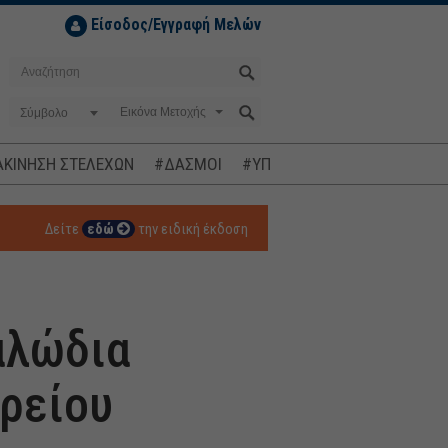
Είσοδος/Εγγραφή Μελών
Σύμβολο
ΚΙΝΗΣΗ ΣΤΕΛΕΧΩΝ
#ΔΑΣΜΟΙ
#ΥΠΟΚΛΟΠΕΣ
#ΠΛΗΘΩΡΙΣΜ
Δείτε
εδώ
την ειδική έκδοση
αλώδια
ρείου