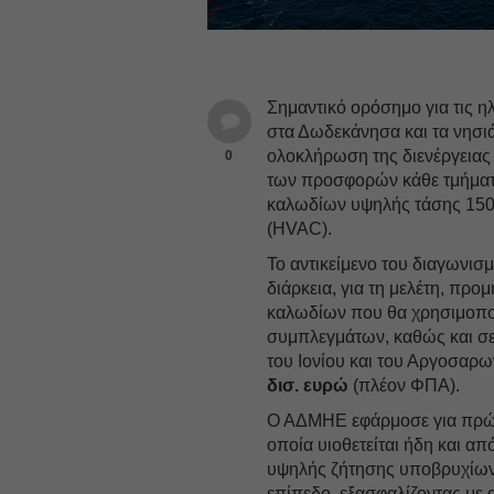
Σημαντικό ορόσημο για τις η
στα Δωδεκάνησα και τα νησιά
ολοκλήρωση της διενέργειας 
0
των προσφορών κάθε τμήματο
καλωδίων υψηλής τάσης 150 
(HVAC).
Το αντικείμενο του διαγωνι
διάρκεια, για τη μελέτη, πρ
καλωδίων που θα χρησιμοπο
συμπλεγμάτων, καθώς και σε
του Ιονίου και του Αργοσαρω
δισ. ευρώ
(πλέον ΦΠΑ).
Ο ΑΔΜΗΕ εφάρμοσε για πρώτη
οποία υιοθετείται ήδη και α
υψηλής ζήτησης υποβρυχίων
επίπεδο, εξασφαλίζοντας με 