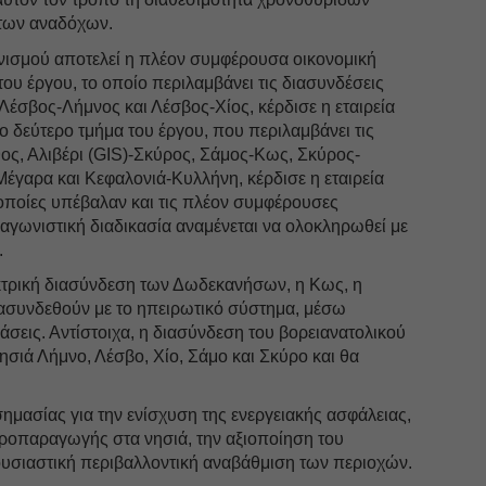
των αναδόχων.
ωνισμού αποτελεί η πλέον συμφέρουσα οικονομική
υ έργου, το οποίο περιλαμβάνει τις διασυνδέσεις
έσβος-Λήμνος και Λέσβος-Χίος, κέρδισε η εταιρεία
 το δεύτερο τμήμα του έργου, που περιλαμβάνει τις
ς, Αλιβέρι (GIS)-Σκύρος, Σάμος-Κως, Σκύρος-
Μέγαρα και Κεφαλονιά-Κυλλήνη, κέρδισε η εταιρεία
οποίες υπέβαλαν και τις πλέον συμφέρουσες
αγωνιστική διαδικασία αναμένεται να ολοκληρωθεί με
.
εκτρική διασύνδεση των Δωδεκανήσων, η Κως, η
ασυνδεθούν με το ηπειρωτικό σύστημα, μέσω
άσεις. Αντίστοιχα, η διασύνδεση του βορειανατολικού
νησιά Λήμνο, Λέσβο, Χίο, Σάμο και Σκύρο και θα
σημασίας για την ενίσχυση της ενεργειακής ασφάλειας,
τροπαραγωγής στα νησιά, την αξιοποίηση του
ουσιαστική περιβαλλοντική αναβάθμιση των περιοχών.