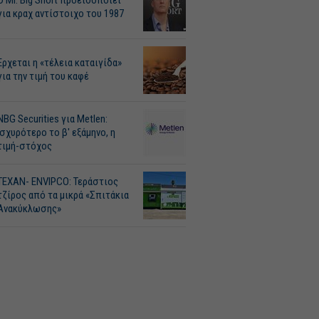
O Mr. Big Short προειδοποιεί
για κραχ αντίστοιχο του 1987
Ερχεται η «τέλεια καταιγίδα»
για την τιμή του καφέ
NBG Securities για Metlen:
Ισχυρότερο το β' εξάμηνο, η
τιμή-στόχος
ΤΕΧΑΝ- ENVIPCO: Τεράστιος
τζίρος από τα μικρά «Σπιτάκια
Ανακύκλωσης»