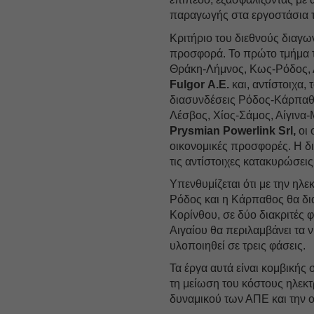
παραγωγής στα εργοστάσια 
Κριτήριο του διεθνούς διαγ
προσφορά. Το πρώτο τμήμα το
Θράκη-Λήμνος, Κως-Ρόδος, Λ
Fulgor Α.Ε.
και, αντίστοιχα,
διασυνδέσεις Ρόδος-Κάρπαθο
Λέσβος, Χίος-Σάμος, Αίγινα-
Prysmian Powerlink Srl,
οι 
οικονομικές προσφορές. Η δι
τις αντίστοιχες κατακυρώσεις
Υπενθυμίζεται ότι με την ηλ
Ρόδος και η Κάρπαθος θα δι
Κορίνθου, σε δύο διακριτές φ
Αιγαίου θα περιλαμβάνει τα 
υλοποιηθεί σε τρεις φάσεις.
Τα έργα αυτά είναι κομβικής 
τη μείωση του κόστους ηλεκ
δυναμικού των ΑΠΕ και την 