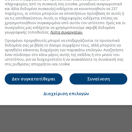
ΜΗΕ, ΙΝΤΕΚ
πληροφορίες από τη συσκευή σας (cookie, μοναδικά αναγνωριστικά
και άλλα δεδομένα συσκευής) ενδέχεται να κοινοποιηθούν σε 237
στο GSI με την είσοδο της Meridiam
παρόχους, οι οποίοι μπορούν να αποκτήσουν πρόσβαση σε αυτές ή
να τις αποθηκεύσουν. Αυτές οι πληροφορίες ενδέχεται επίσης να
GSI το γαλλικό fund Meridiam
χρησιμοποιηθούν συγκεκριμένα από αυτόν τον ιστότοπο. Εμείς και οι
συνεργάτες μας ενδέχεται να χρησιμοποιούμε ακριβή δεδομένα
 σήμερα τις αντοχές του ηλεκτρικού δικτύου
γεωγραφικής τοποθεσίας.
Λίστα συνεργατών.
Ορισμένοι προμηθευτές μπορεί να επεξεργάζονται τα προσωπικά
δεδομένα σας με βάση το έννομο συμφέρον τους, αλλά μπορείτε να
αρνηθείτε κάνοντας διαχείριση των παρακάτω επιλογών. Αναζητήστε
έναν σύνδεσμο στο κάτω μέρος αυτής της σελίδας ή στο μενού του
.gr στο Discover
ιστοτόπου, για να διαχειριστείτε ή να ανακαλέσετε τη συναίνεσή σας
στις ρυθμίσεις απορρήτου και cookie.
Δεν συγκατατίθεμαι
Συναίνεση
Διαχείριση επιλογών