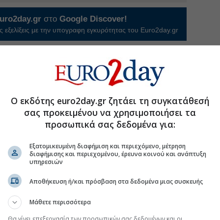
uro2day.gr
στο
Google Discover!
 εξελίξεις με την υπογραφη εγκυρότητας του Euro2day.gr
FOLLOW US
Ακολουθήστε τη σελίδα του
Euro2day.gr
στο
Linkedin
Ο εκδότης euro2day.gr ζητάει τη συγκατάθεσή
σας προκειμένου να χρησιμοποιήσει τα
προσωπικά σας δεδομένα για:
ε blue chips και τράπεζες
Εξατομικευμένη διαφήμιση και περιεχόμενο, μέτρηση
διαφήμισης και περιεχομένου, έρευνα κοινού και ανάπτυξη
τις τουριστικές επενδύσεις
υπηρεσιών
μήσεις-φωτιά σε βενζίνη και πετρέλαιο κίνησης
Αποθήκευση ή/και πρόσβαση στα δεδομένα μιας συσκευής
ω των 2 GW σε Πολωνία και Ουγγαρία
Μάθετε περισσότερα
Θα γίνει επεξεργασία των προσωπικών σας δεδομένων και οι