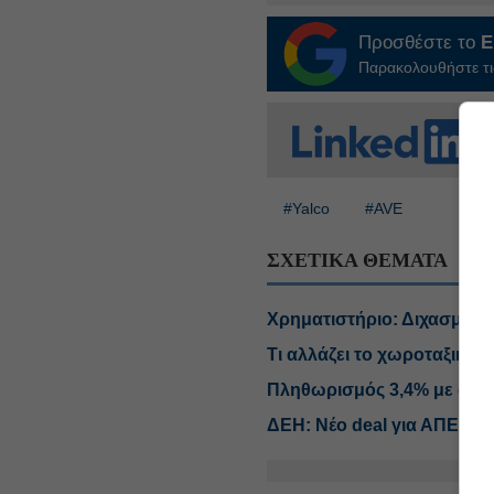
Προσθέστε το
E
Παρακολουθήστε τις
#Yalco
#AVE
ΣΧΕΤΙΚΑ ΘΕΜΑΤΑ
Χρηματιστήριο: Διχασμός σ
Τι αλλάζει το χωροταξικό σ
Πληθωρισμός 3,4% με ανατι
ΔΕΗ: Νέο deal για ΑΠΕ άν