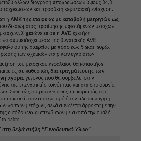
ι μεταξύ άλλων διαγραφή υποχρεώσεων ύψους 34,3
 υποχρεώσεων και πρόσθετη κεφαλαιακή ενίσχυση.
και η
ΑΜΚ της εταιρείας με καταβολή μετρητών ως
του δικαιώματος προτίμησης υφιστάμενων μετόχων
μετοχών. Σημειώνεται ότι
η AVE
έχει ήδη
ς να συμμετάσχει μέσω της θυγατρικής AVE
κεφαλαίου της εταιρείας με ποσό έως 5 εκατ. ευρώ,
ρωσης των σχετικών εταιρικών εγκρίσεων.
αύξηση του μετοχικού κεφαλαίου θα καταστήσει
ταιρείας
σε καθεστώς διαπραγμάτευσης των
ενη αγορά,
γεγονός που θα συμβάλει στην
ης της επενδυτικής κοινότητας και στη δημιουργία
χων. Συνεπώς ο προτεινόμενος περιορισμός του
 αποσκοπεί στον αποκλεισμό ή την αδικαιολόγητη
ων λοιπών μετόχων, αλλά συνδέεται άρρηκτα με την
ω της εισόδου νέων επενδυτών με σκοπό την ομαλή
Εταιρείας.
Σ στη δεξιά στήλη "Συνοδευτικό Υλικό".