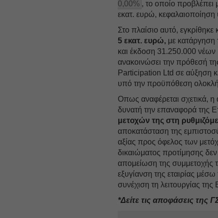
0,00%
, το οποίο προβλέπε
εκατ. ευρώ, κεφαλαιοποίηση
Στο πλαίσιο αυτό, εγκρίθηκε 
5 εκατ. ευρώ,
με κατάργηση 
και έκδοση 31.250.000 νέων 
ανακοινώσει την πρόθεσή τη
Participation Ltd σε αύξηση 
υπό την προϋπόθεση ολοκλή
Οπως αναφέρεται σχετικά, η 
δυνατή την επαναφορά της Ε
μετοχών της στη ρυθμιζόμ
αποκατάσταση της εμπιστοσύν
αξίας προς όφελος των μετό
δικαιώματος προτίμησης δεν
απομείωση της συμμετοχής τ
εξυγίανση της εταιρίας μέσ
συνέχιση τη λειτουργίας της 
*Δείτε τις αποφάσεις της Γ