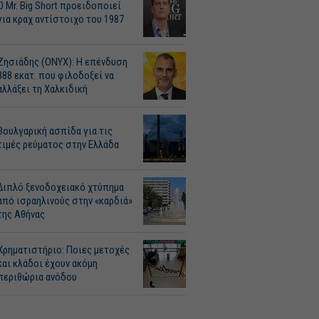
O Mr. Big Short προειδοποιεί
για κραχ αντίστοιχο του 1987
Ζησιάδης (ONYX): Η επένδυση
388 εκατ. που φιλοδοξεί να
αλλάξει τη Χαλκιδική
Βουλγαρική ασπίδα για τις
τιμές ρεύματος στην Ελλάδα
Διπλό ξενοδοχειακό χτύπημα
από ισραηλινούς στην «καρδιά»
της Αθήνας
Χρηματιστήριο: Ποιες μετοχές
και κλάδοι έχουν ακόμη
περιθώρια ανόδου