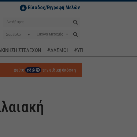
Είσοδος/Εγγραφή Μελών
Σύμβολο
ΚΙΝΗΣΗ ΣΤΕΛΕΧΩΝ
#ΔΑΣΜΟΙ
#ΥΠΟΚΛΟΠΕΣ
#ΠΛΗΘΩΡΙΣΜ
Δείτε
εδώ
την ειδική έκδοση
αλαιακή