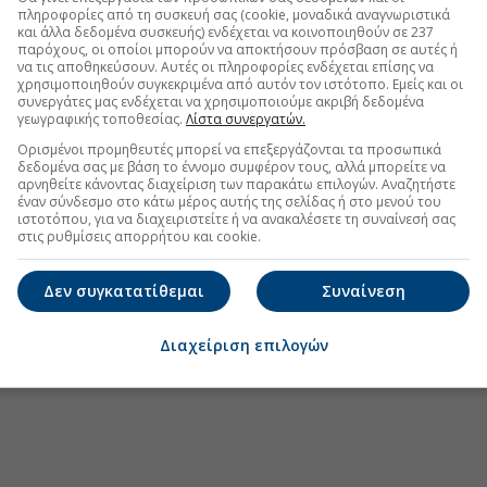
πληροφορίες από τη συσκευή σας (cookie, μοναδικά αναγνωριστικά
.gr στο Discover
και άλλα δεδομένα συσκευής) ενδέχεται να κοινοποιηθούν σε 237
παρόχους, οι οποίοι μπορούν να αποκτήσουν πρόσβαση σε αυτές ή
να τις αποθηκεύσουν. Αυτές οι πληροφορίες ενδέχεται επίσης να
χρησιμοποιηθούν συγκεκριμένα από αυτόν τον ιστότοπο. Εμείς και οι
συνεργάτες μας ενδέχεται να χρησιμοποιούμε ακριβή δεδομένα
γεωγραφικής τοποθεσίας.
Λίστα συνεργατών.
Ορισμένοι προμηθευτές μπορεί να επεξεργάζονται τα προσωπικά
δεδομένα σας με βάση το έννομο συμφέρον τους, αλλά μπορείτε να
αρνηθείτε κάνοντας διαχείριση των παρακάτω επιλογών. Αναζητήστε
έναν σύνδεσμο στο κάτω μέρος αυτής της σελίδας ή στο μενού του
ιστοτόπου, για να διαχειριστείτε ή να ανακαλέσετε τη συναίνεσή σας
στις ρυθμίσεις απορρήτου και cookie.
Δεν συγκατατίθεμαι
Συναίνεση
Διαχείριση επιλογών