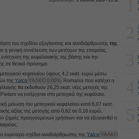
1
Δημοσιεύθηκε:
2 Ιουνίου 2026 - 15:52
2
ίηση του σχεδίου εξυγίανσης και αναδιάρθρωσης
της
νε η γενική συνέλευση των μετόχων της εταιρείας,
3
ν ενίσχυση της κεφαλαιακής της βάσης και την
ς σε θετικό πρόσημο.
 μετοχικού κεφαλαίου ύψους 4,2 εκατ. ευρώ μέσω
χών της
Yalco
ΥΑΛΚΟ 0,00%
Romania που κατέχει η
4
αλλαγής θα εκδοθούν 26,25 εκατ. νέες μετοχές της
ν Pietaro να εισέρχεται στο μετοχικό της κεφάλαιο.
ική μείωση του μετοχικού κεφαλαίου κατά 6,07 εκατ.
5
ικής αξίας της μετοχής από 0,62 σε 0,16 ευρώ,
ν ζημιές προηγούμενων χρήσεων και να εξυγιανθεί η
αιρείας.
το ευρύτερο σχέδιο αναδιάρθρωσης της
Yalco
ΥΑΛΚΟ