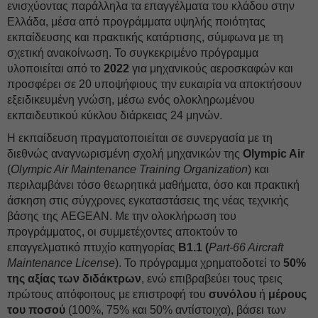
ενισχύοντας παράλληλα τα επαγγέλματα του κλάδου στην
Ελλάδα, μέσα από προγράμματα υψηλής ποιότητας
εκπαίδευσης και πρακτικής κατάρτισης, σύμφωνα με τη
σχετική ανακοίνωση. Το συγκεκριμένο πρόγραμμα
υλοποιείται από το
2022
για μηχανικούς αεροσκαφών και
προσφέρει σε 20 υποψήφιους την ευκαιρία να αποκτήσουν
εξειδικευμένη γνώση, μέσω ενός ολοκληρωμένου
εκπαιδευτικού κύκλου διάρκειας 24 μηνών.
Η εκπαίδευση πραγματοποιείται σε συνεργασία με τη
διεθνώς αναγνωρισμένη σχολή μηχανικών της
Olympic Air
(
Olympic Air Maintenance Training Organization
) και
περιλαμβάνει τόσο θεωρητικά μαθήματα, όσο και πρακτική
άσκηση στις σύγχρονες εγκαταστάσεις της νέας τεχνικής
βάσης της AEGEAN. Με την ολοκλήρωση του
προγράμματος, οι συμμετέχοντες αποκτούν το
επαγγελματικό πτυχίο κατηγορίας
Β1.1 (
Part-66 Aircraft
Maintenance License
). Το πρόγραμμα χρηματοδοτεί το
50%
της αξίας των διδάκτρων
, ενώ επιβραβεύει τους τρεις
πρώτους απόφοιτους με επιστροφή του
συνόλου
ή
μέρους
του ποσού
(100%, 75% και 50% αντίστοιχα), βάσει των