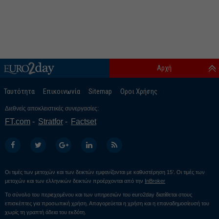
Αρχή
Ταυτότητα
Επικοινωνία
Sitemap
Οροι Χρήσης
Διεθνείς αποκλειστικές συνεργασίες:
FT.com
Stratfor
Factset
Οι τιμές των μετοχών και των δεικτών εμφανίζονται με καθυστέρηση 15’. Οι τιμές των
μετοχών και των ελληνικών δεικτών προέρχονται από την
InBroker
Το σύνολο του περιεχομένου και των υπηρεσιών του euro2day διατίθεται στους
επισκέπτες για προσωπική χρήση. Απαγορεύεται η χρήση και η επαναδημοσίευσή του
χωρίς τη γραπτή άδεια του εκδότη.