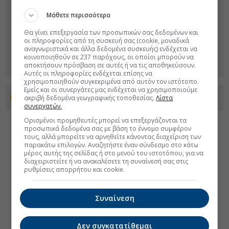
Μάθετε περισσότερα
Θα γίνει επεξεργασία των προσωπικών σας δεδομένων και
οι πληροφορίες από τη συσκευή σας (cookie, μοναδικά
αναγνωριστικά και άλλα δεδομένα συσκευής) ενδέχεται να
κοινοποιηθούν σε 237 παρόχους, οι οποίοι μπορούν να
αποκτήσουν πρόσβαση σε αυτές ή να τις αποθηκεύσουν.
Αυτές οι πληροφορίες ενδέχεται επίσης να
χρησιμοποιηθούν συγκεκριμένα από αυτόν τον ιστότοπο.
Εμείς και οι συνεργάτες μας ενδέχεται να χρησιμοποιούμε
ακριβή δεδομένα γεωγραφικής τοποθεσίας.
Λίστα
Προσθέστε το euro2day.gr στο Discover
συνεργατών.
Ορισμένοι προμηθευτές μπορεί να επεξεργάζονται τα
προσωπικά δεδομένα σας με βάση το έννομο συμφέρον
τους, αλλά μπορείτε να αρνηθείτε κάνοντας διαχείριση των
παρακάτω επιλογών. Αναζητήστε έναν σύνδεσμο στο κάτω
μέρος αυτής της σελίδας ή στο μενού του ιστοτόπου, για να
διαχειριστείτε ή να ανακαλέσετε τη συναίνεσή σας στις
ρυθμίσεις απορρήτου και cookie.
Συναίνεση
Δεν συγκατατίθεμαι