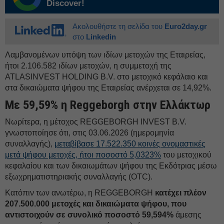
Discover!
Ακολουθήστε τη σελίδα του
Euro2day.gr
στο
Linkedin
Λαμβανομένων υπόψη των ιδίων μετοχών της Εταιρείας,
ήτοι 2.106.582 ιδίων μετοχών, η συμμετοχή της
ATLASINVEST HOLDING B.V. στο μετοχικό κεφάλαιο και
στα δικαιώματα ψήφου της Εταιρείας ανέρχεται σε 14,92%.
Με 59,59% η Reggeborgh στην Eλλάκτωρ
Νωρίτερα, η μέτοχος REGGEBORGH INVEST B.V.
γνωστοποίησε ότι, στις 03.06.2026 (ημερομηνία
συναλλαγής),
μεταβίβασε 17.522.350 κοινές ονομαστικές
μετά ψήφου μετοχές, ήτοι ποσοστό 5,0323%
του μετοχικού
κεφαλαίου και των δικαιωμάτων ψήφου της Εκδότριας μέσω
εξωχρηματιστηριακής συναλλαγής (OTC).
Κατόπιν των ανωτέρω, η REGGEBORGH
κατέχει πλέον
207.500.000 μετοχές και δικαιώματα ψήφου, που
αντιστοιχούν σε συνολικό ποσοστό 59,594%
άμεσης