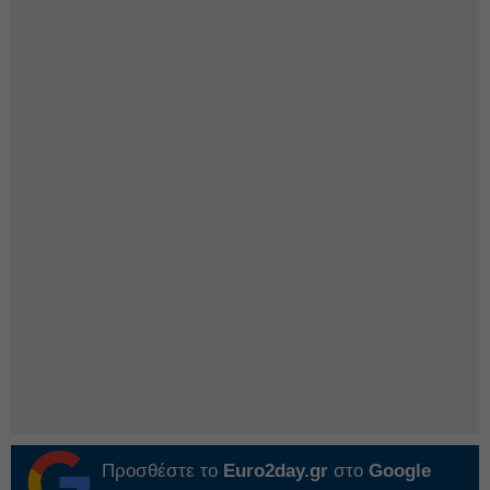
Προσθέστε το
Euro2day.gr
στο
Google