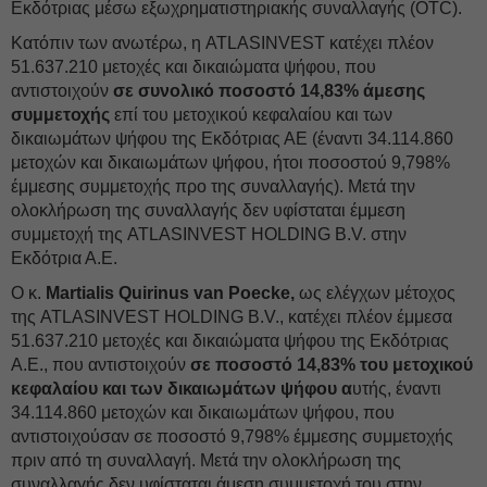
Εκδότριας μέσω εξωχρηματιστηριακής συναλλαγής (OTC).
Κατόπιν των ανωτέρω, η ATLASINVEST κατέχει πλέον
51.637.210 μετοχές και δικαιώματα ψήφου, που
αντιστοιχούν
σε συνολικό ποσοστό 14,83% άμεσης
συμμετοχής
επί του μετοχικού κεφαλαίου και των
δικαιωμάτων ψήφου της Εκδότριας ΑΕ (έναντι 34.114.860
μετοχών και δικαιωμάτων ψήφου, ήτοι ποσοστού 9,798%
έμμεσης συμμετοχής προ της συναλλαγής). Μετά την
ολοκλήρωση της συναλλαγής δεν υφίσταται έμμεση
συμμετοχή της ATLASINVEST HOLDING B.V. στην
Εκδότρια Α.Ε.
Ο κ.
Martialis Quirinus van Poecke,
ως ελέγχων μέτοχος
της ATLASINVEST HOLDING B.V., κατέχει πλέον έμμεσα
51.637.210 μετοχές και δικαιώματα ψήφου της Εκδότριας
Α.Ε., που αντιστοιχούν
σε ποσοστό 14,83% του μετοχικού
κεφαλαίου και των δικαιωμάτων ψήφου α
υτής, έναντι
34.114.860 μετοχών και δικαιωμάτων ψήφου, που
αντιστοιχούσαν σε ποσοστό 9,798% έμμεσης συμμετοχής
πριν από τη συναλλαγή. Μετά την ολοκλήρωση της
συναλλαγής δεν υφίσταται άμεση συμμετοχή του στην