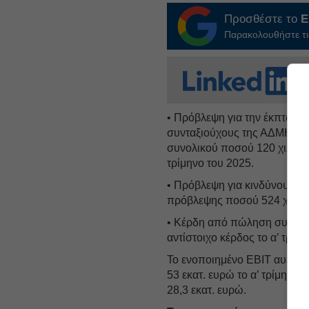
Προσθέστε το
E
Παρακολουθήστε τις
• Πρόβλεψη για την έκπτωση
συνταξιούχους της ΑΔΜΗΕ Α
συνολικού ποσού 120 χιλ. ευ
τρίμηνο του 2025.
• Πρόβλεψη για κινδύνους κα
πρόβλεψης ποσού 524 χιλ. ευ
• Κέρδη από πώληση συμμετο
αντίστοιχο κέρδος το α’ τρίμ
Το ενοποιημένο EBIT αυξήθηκ
53 εκατ. ευρώ το α’ τρίμηνο 
28,3 εκατ. ευρώ.