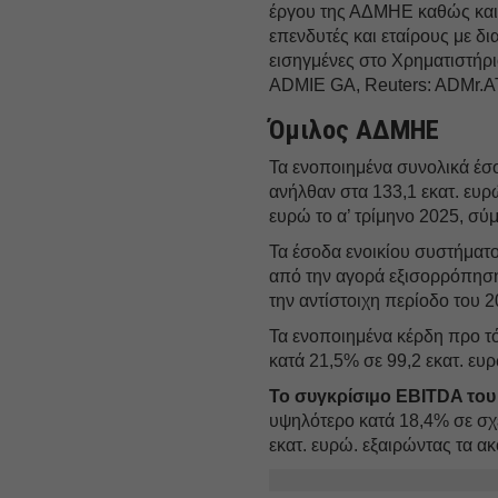
έργου της ΑΔΜΗΕ καθώς και η
επενδυτές και εταίρους με δ
εισηγμένες στο Χρηματιστή
ADMIE GA, Reuters: ADMr.AT 
Όμιλος ΑΔΜΗΕ
Τα ενοποιημένα συνολικά έσο
ανήλθαν στα 133,1 εκατ. ευρ
ευρώ το α’ τρίμηνο 2025, σύ
Τα έσοδα ενοικίου συστήμα
από την αγορά εξισορρόπησης
την αντίστοιχη περίοδο του 
Τα ενοποιημένα κέρδη προ 
κατά 21,5% σε 99,2 εκατ. ευρ
Το συγκρίσιμο EBITDA του
υψηλότερο κατά 18,4% σε σχέ
εκατ. ευρώ. εξαιρώντας τα 