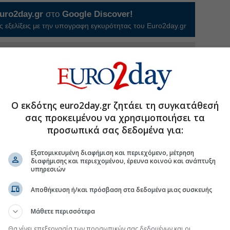
uro2day.gr
στο
Google Discover!
 εξελίξεις με την υπογραφη εγκυρότητας του Euro2day.gr
FOLLOW US
Ακολουθήστε τη σελίδα του
Euro2day.gr
στο
Linkedin
 μειωμένου ρεύματος που δίνεται σε υπαλλήλους και
.Ε. και πρόβλεψη για αποζημίωση προσωπικού
Ο εκδότης euro2day.gr ζητάει τη συγκατάθεσή
ρώ, έναντι πρόβλεψης ποσού 124 χιλ. ευρώ για το α’
σας προκειμένου να χρησιμοποιήσει τα
προσωπικά σας δεδομένα για:
ι έξοδα ποσού 100 χιλ. ευρώ έναντι αντίστοιχης
ρώ το α’ τρίμηνο 2025,
Εξατομικευμένη διαφήμιση και περιεχόμενο, μέτρηση
διαφήμισης και περιεχομένου, έρευνα κοινού και ανάπτυξη
χής ποσού 1.973 χιλ. ευρώ, δεν είχε προκύψει
υπηρεσιών
ηνο 2025.
Αποθήκευση ή/και πρόσβαση στα δεδομένα μιας συσκευής
ε κατά 33,7% και ανήλθε στα 70,8 εκατ. ευρώ, έναντι
2025, με τις αποσβέσεις να μειώνονται κατά 1,1% στα
Μάθετε περισσότερα
Θα γίνει επεξεργασία των προσωπικών σας δεδομένων και οι