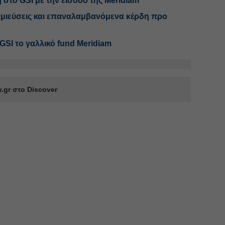
στο GSI με την είσοδο της Meridiam
αμιεύσεις και επαναλαμβανόμενα κέρδη προ
GSI το γαλλικό fund Meridiam
.gr στο Discover