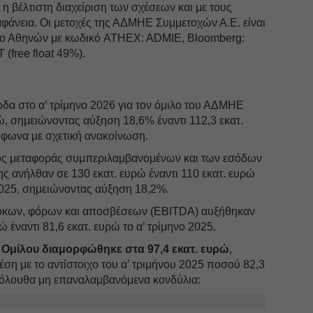
 βέλτιστη διαχείριση των σχέσεων και με τους
ιαφάνεια. Οι μετοχές της ΑΔΜΗΕ Συμμετοχών Α.Ε. είναι
ριο Αθηνών με κωδικό ATHEX: ADMIE, Bloomberg:
(free float 49%).
δα στο α’ τρίμηνο 2026 για τον όμιλο του ΑΔΜΗΕ
ώ, σημειώνοντας αύξηση 18,6% έναντι 112,3 εκατ.
μφωνα με σχετική ανακοίνωση.
τος μεταφοράς συμπεριλαμβανομένων και των εσόδων
 ανήλθαν σε 130 εκατ. ευρώ έναντι 110 εκατ. ευρώ
2025, σημειώνοντας αύξηση 18,2%.
τόκων, φόρων και αποσβέσεων (EBITDA) αυξήθηκαν
ώ έναντι 81,6 εκατ. ευρώ το α’ τρίμηνο 2025.
 Ομίλου διαμορφώθηκε στα 97,4 εκατ. ευρώ
,
ση με το αντίστοιχο του α’ τριμήνου 2025 ποσού 82,3
ακόλουθα μη επαναλαμβανόμενα κονδύλια: