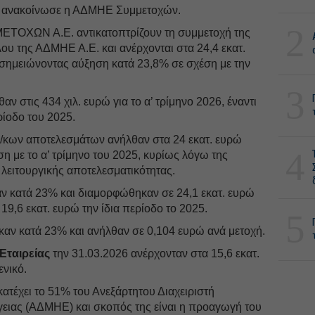
ου ανακοίνωσε η ΑΔΜΗΕ Συμμετοχών.
2
ΤΟΧΩΝ Α.Ε. αντικατοπτρίζουν τη συμμετοχή της
ου της ΑΔΜΗΕ Α.Ε. και ανέρχονται στα 24,4 εκατ.
, σημειώνοντας αύξηση κατά 23,8% σε σχέση με την
3
αν στις 434 χιλ. ευρώ για το α’ τρίμηνο 2026, έναντι
ερίοδο του 2025.
/κων αποτελεσμάτων ανήλθαν στα 24 εκατ. ευρώ
4
η με το α’ τρίμηνο του 2025, κυρίως λόγω της
λειτουργικής αποτελεσματικότητας.
ν κατά 23% και διαμορφώθηκαν σε 24,1 εκατ. ευρώ
ι 19,6 εκατ. ευρώ την ίδια περίοδο το 2025.
5
καν κατά 23% και ανήλθαν σε 0,104 ευρώ ανά μετοχή.
Εταιρείας
την 31.03.2026 ανέρχονταν στα 15,6 εκατ.
ενικό.
τέχει το 51% του Ανεξάρτητου Διαχειριστή
ειας (ΑΔΜΗΕ) και σκοπός της είναι η προαγωγή του