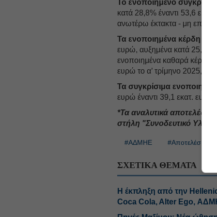
Το ενοποιημένο συγκρίσιμ
κατά 28,8% έναντι 53,6 εκατ
ανωτέρω έκτακτα - μη επανα
Τα ενοποιημένα κέρδη πρ
ευρώ, αυξημένα κατά 25,1% έν
ενοποιημένα καθαρά κέρδη δι
ευρώ το α’ τρίμηνο 2025, αυ
Τα συγκρίσιμα ενοποιημέν
ευρώ έναντι 39,1 εκατ. ευρώ 
*Τα αναλυτικά αποτελέσμα
στήλη "Συνοδευτικό Υλικό"
#ΑΔΜΗΕ
#Αποτελέσματα
ΣΧΕΤΙΚΑ ΘΕΜΑΤΑ
H έκπληξη από την Helleni
Coca Cola, Alter Ego, ΑΔ