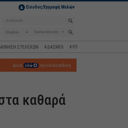
Είσοδος/Εγγραφή Μελών
Σύμβολο
ΚΙΝΗΣΗ ΣΤΕΛΕΧΩΝ
#ΔΑΣΜΟΙ
#ΥΠΟΚΛΟΠΕΣ
#ΠΛΗΘΩΡΙΣΜ
Δείτε
εδώ
την ειδική έκδοση
στα καθαρά