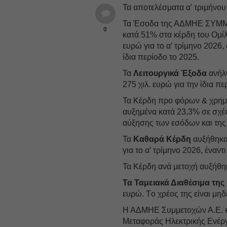
Τα αποτελέσματα α' τριμήν
Τα Έσοδα της ΑΔΜΗΕ ΣΥΜΜΕ
0
κατά 51% στα κέρδη του Ομίλ
ευρώ για το α’ τρίμηνο 2026
ίδια περίοδο το 2025.
Τα
Λειτουργικά Έξοδα
ανήλθ
275 χιλ. ευρώ για την ίδια π
Τα Κέρδη προ φόρων & χρημ
αυξημένα κατά 23,3% σε σχέσ
αύξησης των εσόδων και της 
Τα
Καθαρά Κέρδη
αυξήθηκα
για το α’ τρίμηνο 2026, έναντ
Τα Κέρδη ανά μετοχή αυξήθη
Τα Ταμειακά Διαθέσιμα της 
ευρώ. Tο χρέος της είναι μηδ
Η ΑΔΜΗΕ Συμμετοχών Α.Ε. κα
Μεταφοράς Ηλεκτρικής Ενέργ