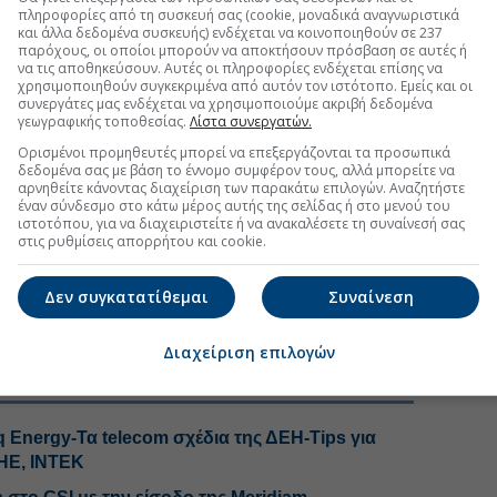
ο EBIT
διαμορφώθηκε στα 69,1 εκατ. ευρώ, αυξημένο
πληροφορίες από τη συσκευή σας (cookie, μοναδικά αναγνωριστικά
. ευρώ το α’ τρίμηνο 2025, μη συμπεριλαμβάνοντας τα
και άλλα δεδομένα συσκευής) ενδέχεται να κοινοποιηθούν σε 237
παρόχους, οι οποίοι μπορούν να αποκτήσουν πρόσβαση σε αυτές ή
λαμβανόμενα κονδύλια.
να τις αποθηκεύσουν. Αυτές οι πληροφορίες ενδέχεται επίσης να
χρησιμοποιηθούν συγκεκριμένα από αυτόν τον ιστότοπο. Εμείς και οι
ο φόρων περιόδου
διαμορφώθηκαν στα 63,4 εκατ.
συνεργάτες μας ενδέχεται να χρησιμοποιούμε ακριβή δεδομένα
αντι 50,7 εκατ. ευρώ για το α’ τρίμηνο 2025, ενώ τα
γεωγραφικής τοποθεσίας.
Λίστα συνεργατών.
αμορφώθηκαν στα 49,1 εκατ. ευρώ έναντι 38,6 εκατ.
Ορισμένοι προμηθευτές μπορεί να επεξεργάζονται τα προσωπικά
ξημένα κατά 27%.
δεδομένα σας με βάση το έννομο συμφέρον τους, αλλά μπορείτε να
αρνηθείτε κάνοντας διαχείριση των παρακάτω επιλογών. Αναζητήστε
α καθαρά κέρδη
διαμορφώθηκαν στα 47,7 εκατ.
έναν σύνδεσμο στο κάτω μέρος αυτής της σελίδας ή στο μενού του
το α’ τρίμηνο 2025, αυξημένα κατά 21,9%.
ιστοτόπου, για να διαχειριστείτε ή να ανακαλέσετε τη συναίνεσή σας
στις ρυθμίσεις απορρήτου και cookie.
τα τριμήνου του ΑΔΜΗΕ, δημοσιεύονται στη δεξιά
.
Δεν συγκατατίθεμαι
Συναίνεση
 εισηγμένων
Διαχείριση επιλογών
q Energy-Τα telecom σχέδια της ΔΕΗ-Tips για
ΜΗΕ, ΙΝΤΕΚ