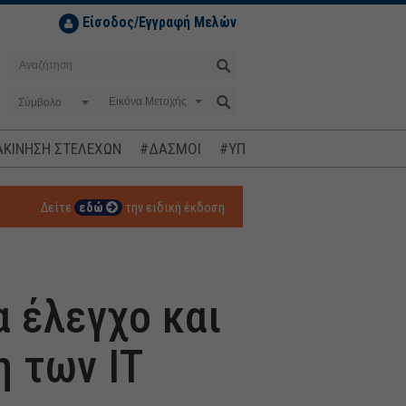
Είσοδος/Εγγραφή Μελών
Σύμβολο
ΚΙΝΗΣΗ ΣΤΕΛΕΧΩΝ
#ΔΑΣΜΟΙ
#ΥΠΟΚΛΟΠΕΣ
#ΠΛΗΘΩΡΙΣΜ
Δείτε
εδώ
την ειδική έκδοση
α έλεγχο και
η των ΙΤ