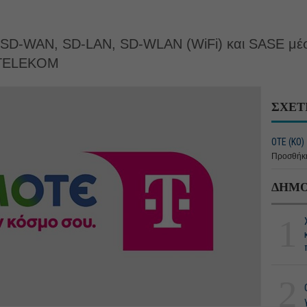
ν SD-WAN, SD-LAN, SD-WLAN (WiFi) και SASE μέσ
 TELEKOM
ΣΧΕΤ
ΟΤΕ (ΚΟ)
Προσθήκη
ΔΗΜΟ
1
2