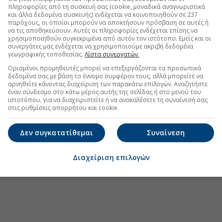
η μέσω οπτικής ίνας, ICT και τεχνητής
πληροφορίες από τη συσκευή σας (cookie, μοναδικά αναγνωριστικά
και άλλα δεδομένα συσκευής) ενδέχεται να κοινοποιηθούν σε 237
παρόχους, οι οποίοι μπορούν να αποκτήσουν πρόσβαση σε αυτές ή
να τις αποθηκεύσουν. Αυτές οι πληροφορίες ενδέχεται επίσης να
 «Europe's Climate Leaders» των FT για 4η
χρησιμοποιηθούν συγκεκριμένα από αυτόν τον ιστότοπο. Εμείς και οι
συνεργάτες μας ενδέχεται να χρησιμοποιούμε ακριβή δεδομένα
γεωγραφικής τοποθεσίας.
Λίστα συνεργατών.
ιο... αγωγών με απόδοση μηδέν-AKTOR: Η
Ορισμένοι προμηθευτές μπορεί να επεξεργάζονται τα προσωπικά
 1 δισ.-Tips για ΕΤΕ ΕΥΡΩΒ
δεδομένα σας με βάση το έννομο συμφέρον τους, αλλά μπορείτε να
αρνηθείτε κάνοντας διαχείριση των παρακάτω επιλογών. Αναζητήστε
έναν σύνδεσμο στο κάτω μέρος αυτής της σελίδας ή στο μενού του
ιστοτόπου, για να διαχειριστείτε ή να ανακαλέσετε τη συναίνεσή σας
στις ρυθμίσεις απορρήτου και cookie.
.gr στο Discover
Δεν συγκατατίθεμαι
Συναίνεση
Διαχείριση επιλογών