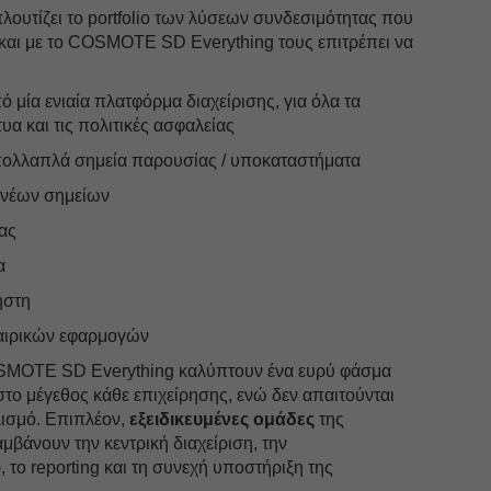
ίζει το portfolio των λύσεων συνδεσιμότητας που
 και με το COSMOTE SD Everything τους επιτρέπει να
ό μία ενιαία πλατφόρμα διαχείρισης, για όλα τα
υα και τις πολιτικές ασφαλείας
 πολλαπλά σημεία παρουσίας / υποκαταστήματα
 νέων σημείων
ας
α
ήστη
ταιρικών εφαρμογών
OSMOTE SD Everything καλύπτουν ένα ευρύ φάσμα
 μέγεθος κάθε επιχείρησης, ενώ δεν απαιτούνται
ισμό. Επιπλέον,
εξειδικευμένες ομάδες
της
ουν την κεντρική διαχείριση, την
 το reporting και τη συνεχή υποστήριξη της