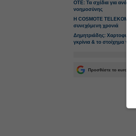
ΟΤΕ: Τα σχέδια για ανάπτυξ
νοημοσύνης
Η COSMOTE TELEKOM στους
συνεχόμενη χρονιά
Δημητριάδης: Χαρτοφυλάκ
γκρίνια & το στοίχημα του
Προσθέστε το euro2day