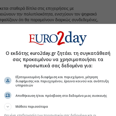
ι σταθερά δίπλα στις επιχειρήσεις με
ειώνουν την πολυπλοκότητα, ενισχύουν τον ψηφιακό
σφαλίζουν ότι θα παραμείνουν διαρκώς συνδεδεμένες,
.
uro2day.gr
στο
Google Discover!
 εξελίξεις με την υπογραφη εγκυρότητας του Euro2day.gr
Ο εκδότης euro2day.gr ζητάει τη συγκατάθεσή
σας προκειμένου να χρησιμοποιήσει τα
FOLLOW US
προσωπικά σας δεδομένα για:
Ακολουθήστε τη σελίδα του
Euro2day.gr
στο
Linkedin
Εξατομικευμένη διαφήμιση και περιεχόμενο, μέτρηση
διαφήμισης και περιεχομένου, έρευνα κοινού και ανάπτυξη
υπηρεσιών
Αποθήκευση ή/και πρόσβαση στα δεδομένα μιας συσκευής
Μάθετε περισσότερα
για 18η συνεχόμενη χρονιά ο ΟΤΕ
Θα γίνει επεξεργασία των προσωπικών σας δεδομένων και οι