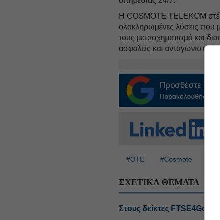
υπηρεσίας 24/7.
Η COSMOTE TELEKOM στέκετα
ολοκληρωμένες λύσεις που μ
τους μετασχηματισμό και δια
ασφαλείς και ανταγωνιστικές
Προσθέστε το
E
Παρακολουθήστε τις
#ΟΤΕ
#Cosmote
ΣΧΕΤΙΚΑ ΘΕΜΑΤΑ
Στους δείκτες FTSE4Good 