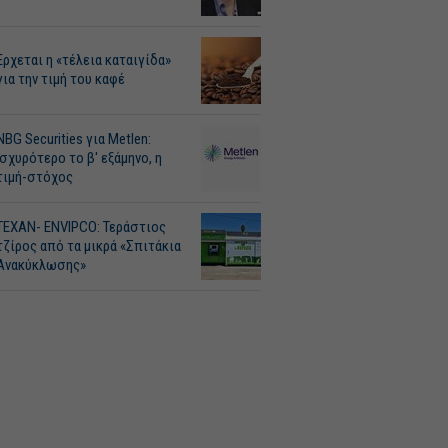
Ερχεται η «τέλεια καταιγίδα»
για την τιμή του καφέ
NBG Securities για Metlen:
Ισχυρότερο το β' εξάμηνο, η
τιμή-στόχος
ΤΕΧΑΝ- ENVIPCO: Τεράστιος
τζίρος από τα μικρά «Σπιτάκια
Ανακύκλωσης»