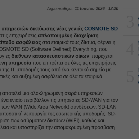
Δημοσιεύθηκε:
11 Ιουνίου 2026 - 12:20
3
ά υπηρεσιών δικτύωσης νέας γενιάς
COSMOTE
SD
στις επιχειρήσεις
απλοποιημένη διαχείριση
4
πίπεδο ασφάλειας
στα εταιρικά τους δίκτυα, φέρνει η
OTE SD (Software Defined) Everything, που
ογίες
διεθνών κατασκευαστικών οίκων
, παρέχεται
μενη υπηρεσία
που επιτρέπει σε όλες τις επιχειρήσεις
5
της IT υποδομής τους από ένα κεντρικό σημείο με
ιτικές και αυξημένη ασφάλεια σε όλα τα εταιρικά
αποτελεί μια ολοκληρωμένη σειρά υπηρεσιών
ένα ενιαίο περιβάλλον τις υπηρεσίες SD-WAN για τον
ση των WAN (Wide Area Network) συνδέσεων, SD-LAN
ν αποδοτική λειτουργία της εσωτερικής υποδομής, SD-
ίριση των ασύρματων δικτύων (WiFi), καθώς και
λεια και υποστηρίζει την απομακρυσμένη πρόσβαση