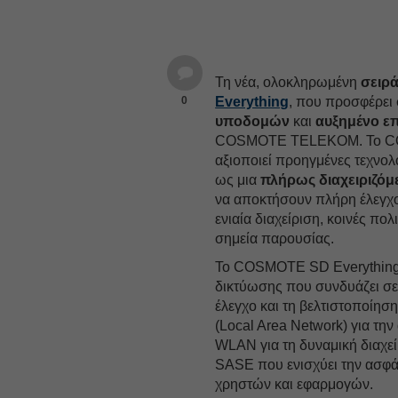
Τη νέα, ολοκληρωμένη
σειρ
0
Everything
, που προσφέρει 
υποδομών
και
αυξημένο ε
COSMOTE TELEKOM. Το COSM
αξιοποιεί προηγμένες τεχνολ
ως μια
πλήρως διαχειριζό
να αποκτήσουν πλήρη έλεγχο 
ενιαία διαχείριση, κοινές πολ
σημεία παρουσίας.
Το COSMOTE SD Everything 
δικτύωσης που συνδυάζει σε 
έλεγχο και τη βελτιστοποίη
(Local Area Network) για τη
WLAN για τη δυναμική διαχε
SASE που ενισχύει την ασφά
χρηστών και εφαρμογών.